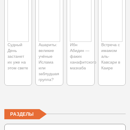
Судный
Ашариты:
Ибн
Встреча с
День
великие
Абидин —
имамом
застанет
учёные
факих
аль-
их уже на
Ислама
ханафитского
Кавсари в
этом свете
или
мазхаба
Каире
заблудшая
группа?
РАЗДЕЛЫ