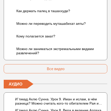
Как держать палец в ташаххуде?
Можно ли переводить муташабихат аяты?
Кому полагается закат?
Можно ли заниматься экстремальными видами
развлечений?
Все видео
АУДИО
И`тикад Ахлю Сунна. Урок 9. Иман и ислам, в чём
разница? Можно считать кого-то обитателем Рая или
Ада?
И`тикад Ахлю Сунна. Урок 8. Вера в видение Аллаха