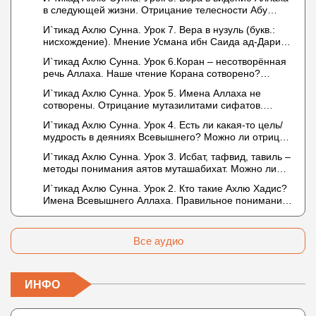
в следующей жизни. Отрицание телесности Абу
Бакром аль-Исмаили. Отрицание телесности в книге
И`тикад Ахлю Сунна. Урок 7. Вера в нузуль (букв.:
Усмана ибн Саида ад-Дарими. Иман – это слова,
нисхождение). Мнение Усмана ибн Саида ад-Дарими
дела и познание
о нузуле. Считал ли ад-Дарими, что Аллах
И`тикад Ахлю Сунна. Урок 6.Коран – несотворённая
описывается физическим движением?
речь Аллаха. Наше чтение Корана сотворено?
Предопределение судьбы
И`тикад Ахлю Сунна. Урок 5. Имена Аллаха не
сотворены. Отрицание мутазилитами сифатов.
Описание Аллаха сифатом «вадж» (букв.: лик)
И`тикад Ахлю Сунна. Урок 4. Есть ли какая-то цель/
мудрость в деяниях Всевышнего? Можно ли отрицать
в отношении Аллаха недостатки, отрицание которых
И`тикад Ахлю Сунна. Урок 3. Исбат, тафвид, тавиль –
не пришло в Коране и Сунне? Концепция ибн
методы понимания аятов муташабихат. Можно ли
Таймийи
переводить сифаты аль-хабария на русский язык?
И`тикад Ахлю Сунна. Урок 2. Кто такие Ахлю Хадис?
Что означает утверждение сифата «биля кейфа»
Имена Всевышнего Аллаха. Правильное понимание
(без образа)?
Атрибутов Всевышнего Аллаха
Все аудио
ИНФО