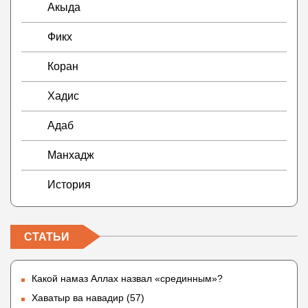
Акыда
Фикх
Коран
Хадис
Адаб
Манхадж
История
СТАТЬИ
Какой намаз Аллах назвал «срединным»?
Хаватыр ва навадир (57)