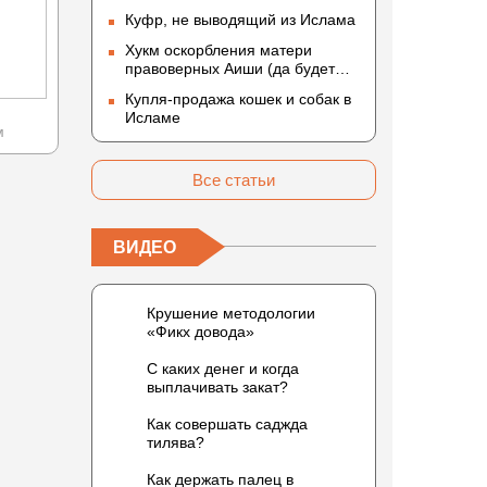
благословит его Аллах и
Куфр, не выводящий из Ислама
приветствует)
Хукм оскорбления матери
правоверных Аиши (да будет
доволен ею Аллах)
Купля-продажа кошек и собак в
Исламе
м
Все статьи
ВИДЕО
Крушение методологии
«Фикх довода»
С каких денег и когда
выплачивать закат?
Как совершать саджда
тилява?
Как держать палец в