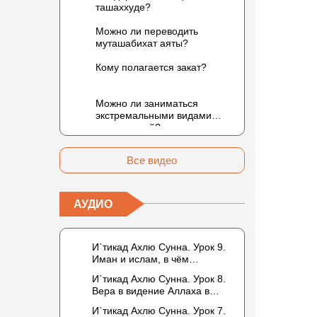
ташаххуде?
Можно ли переводить
муташабихат аяты?
Кому полагается закат?
Можно ли заниматься
экстремальными видами
развлечений?
Все видео
АУДИО
И`тикад Ахлю Сунна. Урок 9.
Иман и ислам, в чём
разница? Можно считать кого-
И`тикад Ахлю Сунна. Урок 8.
то обитателем Рая или Ада?
Вера в видение Аллаха в
следующей жизни.
И`тикад Ахлю Сунна. Урок 7.
Отрицание телесности Абу