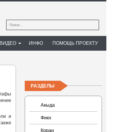
Найти:
ВИДЕО
ИНФО
ПОМОЩЬ ПРОЕКТУ
РАЗДЕЛЫ
стафы
шение
Акыда
оли и
Фикх
также
Коран