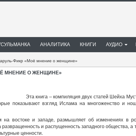
УСУЛЬМАНКА
АНАЛИТИКА
КНИГИ
АУДИО
 Даруль-Фикр «Моё мнение о женщине»
ОЁ МНЕНИЕ О ЖЕНЩИНЕ»
Эта книга – компиляция двух статей Шейха Му
торые показывают взгляд Ислама на многоженство и но
 на востоке и западе, размышляет об изменениях в р
 развращенность и распущенность западного общества, а 
льтурные ценности.