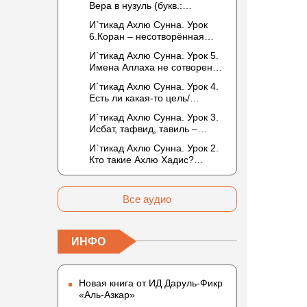
Вера в нузуль (букв.:
Бакром аль-Исмаили.
нисхождение). Мнение
Отрицание телесности в
И`тикад Ахлю Сунна. Урок
Усмана ибн Саида ад-Дарими
книге Усмана ибн Саида ад-
6.Коран – несотворённая
о нузуле. Считал ли ад-
Дарими. Иман – это слова,
речь Аллаха. Наше чтение
Дарими, что Аллах
И`тикад Ахлю Сунна. Урок 5.
дела и познание
Корана сотворено?
описывается физическим
Имена Аллаха не сотворены.
Предопределение судьбы
движением?
Отрицание мутазилитами
И`тикад Ахлю Сунна. Урок 4.
сифатов. Описание Аллаха
Есть ли какая-то цель/
сифатом «вадж» (букв.: лик)
мудрость в деяниях
И`тикад Ахлю Сунна. Урок 3.
Всевышнего? Можно ли
Исбат, тафвид, тавиль –
отрицать в отношении Аллаха
методы понимания аятов
недостатки, отрицание
И`тикад Ахлю Сунна. Урок 2.
муташабихат. Можно ли
которых не пришло в Коране
Кто такие Ахлю Хадис?
переводить сифаты аль-
и Сунне? Концепция ибн
Имена Всевышнего Аллаха.
хабария на русский язык? Что
Таймийи
Правильное понимание
означает утверждение
Атрибутов Всевышнего
сифата «биля кейфа» (без
Все аудио
Аллаха
образа)?
ИНФО
Новая книга от ИД Даруль-Фикр
«Аль-Азкар»