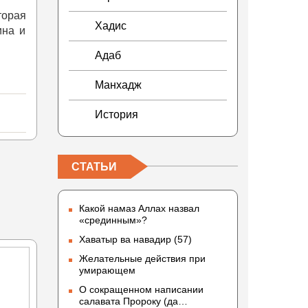
торая
Хадис
ина и
Адаб
Манхадж
История
СТАТЬИ
Какой намаз Аллах назвал
«срединным»?
Хаватыр ва навадир (57)
Желательные действия при
умирающем
О сокращенном написании
салавата Пророку (да