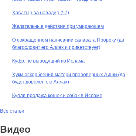
Хаватыр ва навадир (57)
Желательные действия при умирающем
О сокращенном написании салавата Пророку (да
благословит его Аллах и приветствует)
Куфр, не выводящий из Ислама
Хукм оскорбления матери правоверных Аиши (да
будет доволен ею Аллах)
Купля-продажа кошек и собак в Исламе
Все статьи
Видео