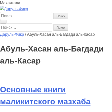
Махачкала
Найти:
Найти:
Даруль-Фикр
/
Абуль-Хасан аль-Багдади аль-Касар
Абуль-Хасан аль-Багдади
аль-Касар
Основные книги
маликитского мазхаба