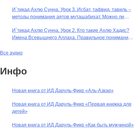
в отношении Аллаха недостатки, отрицание которых
И`тикад Ахлю Сунна. Урок 3. Исбат, тафвид, тавиль –
не пришло в Коране и Сунне? Концепция ибн
методы понимания аятов муташабихат. Можно ли
Таймийи
переводить сифаты аль-хабария на русский язык?
И`тикад Ахлю Сунна. Урок 2. Кто такие Ахлю Хадис?
Что означает утверждение сифата «биля кейфа» (без
Имена Всевышнего Аллаха. Правильное понимание
образа)?
Атрибутов Всевышнего Аллаха
Все аудио
Инфо
Новая книга от ИД Даруль-Фикр «Аль-Азкар»
Новая книга от ИД Даруль-Фикр «Первая книжка для
детей»
Новая книга от ИД Даруль-Фикр «Как быть мужчиной»