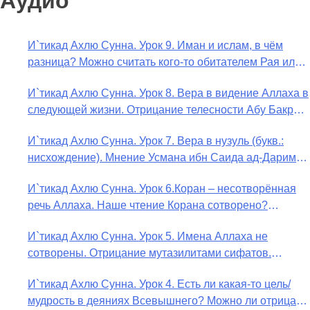
Аудио
И`тикад Ахлю Сунна. Урок 9. Иман и ислам, в чём
разница? Можно считать кого-то обитателем Рая или
Ада?
И`тикад Ахлю Сунна. Урок 8. Вера в видение Аллаха в
следующей жизни. Отрицание телесности Абу Бакром
аль-Исмаили. Отрицание телесности в книге Усмана
И`тикад Ахлю Сунна. Урок 7. Вера в нузуль (букв.:
ибн Саида ад-Дарими. Иман – это слова, дела и
нисхождение). Мнение Усмана ибн Саида ад-Дарими
познание
о нузуле. Считал ли ад-Дарими, что Аллах
И`тикад Ахлю Сунна. Урок 6.Коран – несотворённая
описывается физическим движением?
речь Аллаха. Наше чтение Корана сотворено?
Предопределение судьбы
И`тикад Ахлю Сунна. Урок 5. Имена Аллаха не
сотворены. Отрицание мутазилитами сифатов.
Описание Аллаха сифатом «вадж» (букв.: лик)
И`тикад Ахлю Сунна. Урок 4. Есть ли какая-то цель/
мудрость в деяниях Всевышнего? Можно ли отрицать