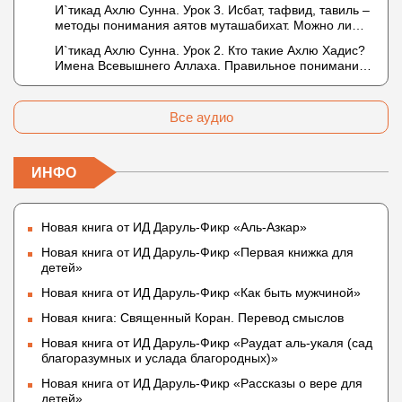
И`тикад Ахлю Сунна. Урок 3. Исбат, тафвид, тавиль –
не пришло в Коране и Сунне? Концепция ибн
методы понимания аятов муташабихат. Можно ли
Таймийи
переводить сифаты аль-хабария на русский язык?
И`тикад Ахлю Сунна. Урок 2. Кто такие Ахлю Хадис?
Что означает утверждение сифата «биля кейфа»
Имена Всевышнего Аллаха. Правильное понимание
(без образа)?
Атрибутов Всевышнего Аллаха
Все аудио
ИНФО
Новая книга от ИД Даруль-Фикр «Аль-Азкар»
Новая книга от ИД Даруль-Фикр «Первая книжка для
детей»
Новая книга от ИД Даруль-Фикр «Как быть мужчиной»
Новая книга: Священный Коран. Перевод смыслов
Новая книга от ИД Даруль-Фикр «Раудат аль-укаля (cад
благоразумных и услада благородных)»
Новая книга от ИД Даруль-Фикр «Рассказы о вере для
детей»