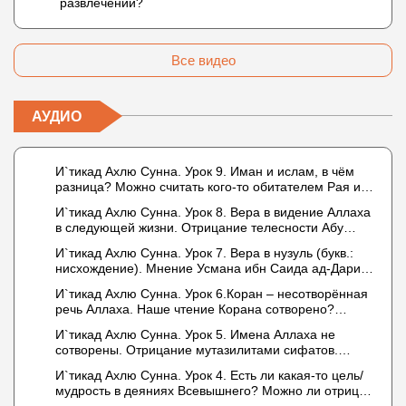
развлечений?
Все видео
АУДИО
И`тикад Ахлю Сунна. Урок 9. Иман и ислам, в чём
разница? Можно считать кого-то обитателем Рая или
Ада?
И`тикад Ахлю Сунна. Урок 8. Вера в видение Аллаха
в следующей жизни. Отрицание телесности Абу
Бакром аль-Исмаили. Отрицание телесности в книге
И`тикад Ахлю Сунна. Урок 7. Вера в нузуль (букв.:
Усмана ибн Саида ад-Дарими. Иман – это слова,
нисхождение). Мнение Усмана ибн Саида ад-Дарими
дела и познание
о нузуле. Считал ли ад-Дарими, что Аллах
И`тикад Ахлю Сунна. Урок 6.Коран – несотворённая
описывается физическим движением?
речь Аллаха. Наше чтение Корана сотворено?
Предопределение судьбы
И`тикад Ахлю Сунна. Урок 5. Имена Аллаха не
сотворены. Отрицание мутазилитами сифатов.
Описание Аллаха сифатом «вадж» (букв.: лик)
И`тикад Ахлю Сунна. Урок 4. Есть ли какая-то цель/
мудрость в деяниях Всевышнего? Можно ли отрицать
в отношении Аллаха недостатки, отрицание которых