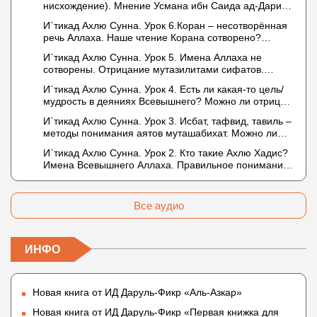
нисхождение). Мнение Усмана ибн Саида ад-Дарими
дела и познание
о нузуле. Считал ли ад-Дарими, что Аллах
И`тикад Ахлю Сунна. Урок 6.Коран – несотворённая
описывается физическим движением?
речь Аллаха. Наше чтение Корана сотворено?
Предопределение судьбы
И`тикад Ахлю Сунна. Урок 5. Имена Аллаха не
сотворены. Отрицание мутазилитами сифатов.
Описание Аллаха сифатом «вадж» (букв.: лик)
И`тикад Ахлю Сунна. Урок 4. Есть ли какая-то цель/
мудрость в деяниях Всевышнего? Можно ли отрицать
в отношении Аллаха недостатки, отрицание которых
И`тикад Ахлю Сунна. Урок 3. Исбат, тафвид, тавиль –
не пришло в Коране и Сунне? Концепция ибн
методы понимания аятов муташабихат. Можно ли
Таймийи
переводить сифаты аль-хабария на русский язык?
И`тикад Ахлю Сунна. Урок 2. Кто такие Ахлю Хадис?
Что означает утверждение сифата «биля кейфа»
Имена Всевышнего Аллаха. Правильное понимание
(без образа)?
Атрибутов Всевышнего Аллаха
Все аудио
ИНФО
Новая книга от ИД Даруль-Фикр «Аль-Азкар»
Новая книга от ИД Даруль-Фикр «Первая книжка для