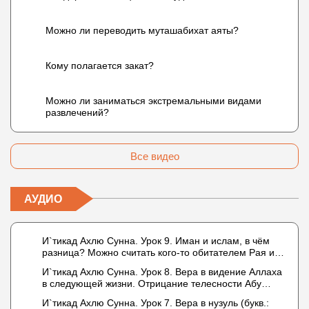
Можно ли переводить муташабихат аяты?
Кому полагается закат?
Можно ли заниматься экстремальными видами
развлечений?
Все видео
АУДИО
И`тикад Ахлю Сунна. Урок 9. Иман и ислам, в чём
разница? Можно считать кого-то обитателем Рая или
Ада?
И`тикад Ахлю Сунна. Урок 8. Вера в видение Аллаха
в следующей жизни. Отрицание телесности Абу
Бакром аль-Исмаили. Отрицание телесности в книге
И`тикад Ахлю Сунна. Урок 7. Вера в нузуль (букв.:
Усмана ибн Саида ад-Дарими. Иман – это слова,