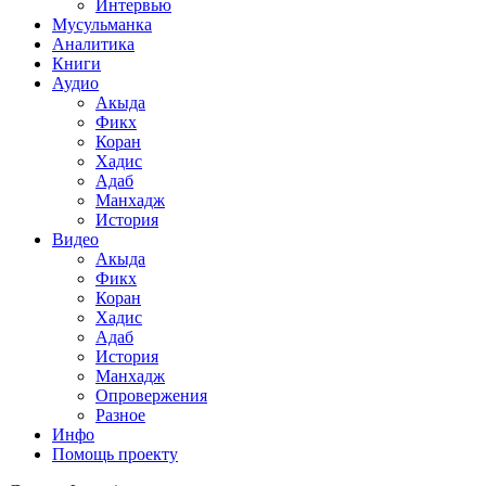
Интервью
Мусульманка
Аналитика
Книги
Аудио
Акыда
Фикх
Коран
Хадис
Адаб
Манхадж
История
Видео
Акыда
Фикх
Коран
Хадис
Адаб
История
Манхадж
Опровержения
Разное
Инфо
Помощь проекту