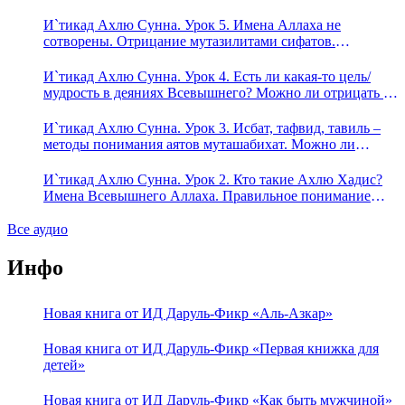
Предопределение судьбы
И`тикад Ахлю Сунна. Урок 5. Имена Аллаха не
сотворены. Отрицание мутазилитами сифатов.
Описание Аллаха сифатом «вадж» (букв.: лик)
И`тикад Ахлю Сунна. Урок 4. Есть ли какая-то цель/
мудрость в деяниях Всевышнего? Можно ли отрицать в
отношении Аллаха недостатки, отрицание которых не
пришло в Коране и Сунне? Концепция ибн Таймийи
И`тикад Ахлю Сунна. Урок 3. Исбат, тафвид, тавиль –
методы понимания аятов муташабихат. Можно ли
переводить сифаты аль-хабария на русский язык? Что
означает утверждение сифата «биля кейфа» (без образа)?
И`тикад Ахлю Сунна. Урок 2. Кто такие Ахлю Хадис?
Имена Всевышнего Аллаха. Правильное понимание
Атрибутов Всевышнего Аллаха
Все аудио
Инфо
Новая книга от ИД Даруль-Фикр «Аль-Азкар»
Новая книга от ИД Даруль-Фикр «Первая книжка для
детей»
Новая книга от ИД Даруль-Фикр «Как быть мужчиной»