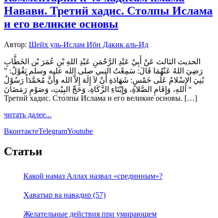
Навави. Третий хадис. Столпы Ислама
и его великие основы
Автор:
Шейх уль-Ислам Ибн Дакик аль-Ид
الحديث الثالث عَنْ أَبِيْ عَبْدِ الرَّحْمَنِ عَبْدِ اللهِ بْنِ عُمَرَ بْن الخَطَّابِ
رَضِيَ اللهُ عَنْهُمَا قَالَ: سَمِعْتُ النبي صلى الله عليه وسلم يَقُوْلُ: ”
بُنِيَ الإِسْلامُ عَلَى خَمْسٍ: شَهَادَةِ أَنْ لاَ إِلَهَ إِلاَّ الله وَأَنَّ مُحَمَّدَاً رَسُوْلُ
اللهِ، وَإِقَامِ الصَّلاةِ، وَإِيْتَاءِ الزَّكَاةِ، وَحَجِّ البِيْتِ، وَصَوْمِ رَمَضَانَ “
Третий хадис. Столпы Ислама и его великие основы. […]
читать далее...
Вконтакте
Telegram
Youtube
Статьи
Какой намаз Аллах назвал «срединным»?
Хаватыр ва навадир (57)
Желательные действия при умирающем