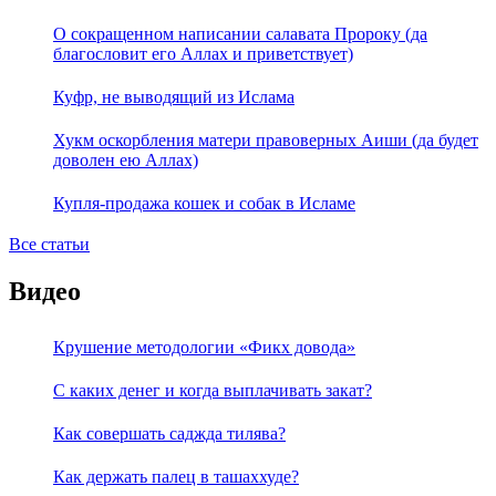
О сокращенном написании салавата Пророку (да
благословит его Аллах и приветствует)
Куфр, не выводящий из Ислама
Хукм оскорбления матери правоверных Аиши (да будет
доволен ею Аллах)
Купля-продажа кошек и собак в Исламе
Все статьи
Видео
Крушение методологии «Фикх довода»
С каких денег и когда выплачивать закат?
Как совершать саджда тилява?
Как держать палец в ташаххуде?