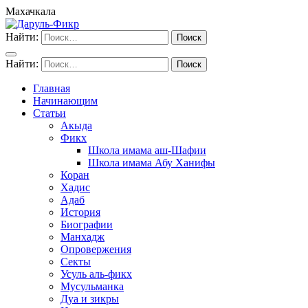
Махачкала
Найти:
Найти:
Главная
Начинающим
Статьи
Акыда
Фикх
Школа имама аш-Шафии
Школа имама Абу Ханифы
Коран
Хадис
Адаб
История
Биографии
Манхадж
Опровержения
Секты
Усуль аль-фикх
Мусульманка
Дуа и зикры