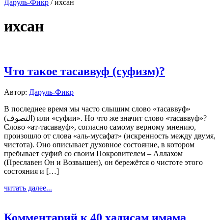
Даруль-Фикр
/
ихсан
ихсан
Что такое тасаввуф (суфизм)?
Автор:
Даруль-Фикр
В последнее время мы часто слышим слово «тасаввуф»
(التصوف) или «суфии». Но что же значит слово «тасаввуф»?
Слово «ат-тасаввуф», согласно самому верному мнению,
произошло от слова «аль-мусафат» (искренность между двумя,
чистота). Оно описывает духовное состояние, в котором
пребывает суфий со своим Покровителем – Аллахом
(Преславен Он и Возвышен), он бережётся о чистоте этого
состояния и […]
читать далее...
Комментарий к 40 хадисам имама