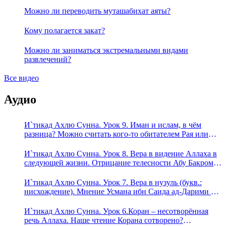
Можно ли переводить муташабихат аяты?
Кому полагается закат?
Можно ли заниматься экстремальными видами
развлечений?
Все видео
Аудио
И`тикад Ахлю Сунна. Урок 9. Иман и ислам, в чём
разница? Можно считать кого-то обитателем Рая или
Ада?
И`тикад Ахлю Сунна. Урок 8. Вера в видение Аллаха в
следующей жизни. Отрицание телесности Абу Бакром
аль-Исмаили. Отрицание телесности в книге Усмана
ибн Саида ад-Дарими. Иман – это слова, дела и
И`тикад Ахлю Сунна. Урок 7. Вера в нузуль (букв.:
познание
нисхождение). Мнение Усмана ибн Саида ад-Дарими о
нузуле. Считал ли ад-Дарими, что Аллах описывается
физическим движением?
И`тикад Ахлю Сунна. Урок 6.Коран – несотворённая
речь Аллаха. Наше чтение Корана сотворено?