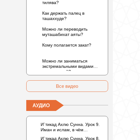
тилява?
Как держать палец в
ташаххуде?
Можно ли переводить
муташабихат аяты?
Кому полагается закат?
Можно ли заниматься
экстремальными видами
развлечений?
Все видео
АУДИО
И`тикад Ахлю Сунна. Урок 9.
Иман и ислам, в чём
разница? Можно считать кого-
И`тикад Ахлю Сунна. Урок 8.