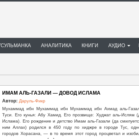
УСУЛЬМАНКА
АНАЛИТИКА
КНИГИ
АУДИО
ИМАМ АЛЬ-ГАЗАЛИ — ДОВОД ИСЛАМА
Автор:
Даруль-Фикр
Мухаммад ибн Мухаммад ибн Мухаммад ибн Ахмад аль-Газал
Туси. Его кунья: Абу Хамид. Его прозвище: Худжат аль-Ислям 
Ислама). Его рождение и детство Имам аль-Газали (да смилует
ним Аллах) родился в 450 году по хиджре в городе Тус, одн
городов Хорасана, — в то время этот город процветал и изоб