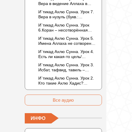
то обитателем Рая или Ада?
Вера в видение Аллаха в
следующей жизни.
И`тикад Ахлю Сунна. Урок 7.
Отрицание телесности Абу
Вера в нузуль (букв.:
Бакром аль-Исмаили.
нисхождение). Мнение
Отрицание телесности в
И`тикад Ахлю Сунна. Урок
Усмана ибн Саида ад-Дарими
книге Усмана ибн Саида ад-
6.Коран – несотворённая
о нузуле. Считал ли ад-
Дарими. Иман – это слова,
речь Аллаха. Наше чтение
Дарими, что Аллах
И`тикад Ахлю Сунна. Урок 5.
дела и познание
Корана сотворено?
описывается физическим
Имена Аллаха не сотворены.
Предопределение судьбы
движением?
Отрицание мутазилитами
И`тикад Ахлю Сунна. Урок 4.
сифатов. Описание Аллаха
Есть ли какая-то цель/
сифатом «вадж» (букв.: лик)
мудрость в деяниях
И`тикад Ахлю Сунна. Урок 3.
Всевышнего? Можно ли
Исбат, тафвид, тавиль –
отрицать в отношении Аллаха
методы понимания аятов
недостатки, отрицание
И`тикад Ахлю Сунна. Урок 2.
муташабихат. Можно ли
которых не пришло в Коране
Кто такие Ахлю Хадис?
переводить сифаты аль-
и Сунне? Концепция ибн
Имена Всевышнего Аллаха.
хабария на русский язык? Что
Таймийи
Правильное понимание
означает утверждение
Атрибутов Всевышнего
сифата «биля кейфа» (без
Все аудио
Аллаха
образа)?
ИНФО