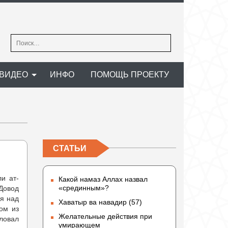
Найти:
ВИДЕО
ИНФО
ПОМОЩЬ ПРОЕКТУ
СТАТЬИ
и ат-
Какой намаз Аллах назвал
«срединным»?
(Довод
ся над
Хаватыр ва навадир (57)
ом из
Желательные действия при
иловал
умирающем