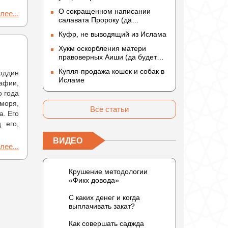
О сокращенном написании
лее...
салавата Пророку (да
благословит его Аллах и
Куфр, не выводящий из Ислама
приветствует)
Хукм оскорбления матери
правоверных Аиши (да будет
доволен ею Аллах)
Купля-продажа кошек и собак в
юддин
Исламе
афии,
о года
 моря,
Все статьи
а. Его
 его,
ВИДЕО
лее...
Крушение методологии
«Фикх довода»
С каких денег и когда
выплачивать закат?
Как совершать саджда