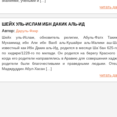
знаниями, учеными и […]
читать да
ШЕЙХ УЛЬ-ИСЛАМ ИБН ДАКИК АЛЬ-ИД
Автор:
Даруль-Фикр
Шейх уль-Ислам, обновитель религии, Абуль-Фатх Таки
Мухаммад ибн Али ибн Вахб аль-Кушайри аль-Малики аш-Ш
известный как Ибн Дакик аль-Ид, родился в месяце Ша`бан 625-г
по хиджре/1228-го по милади. Он родился на берегу Красного
когда его родители направлялись в Аравию для совершения хадж
родители были благочестивыми и праведными людьми. Отец
Мадждуддин Абул-Хасан […]
читать да