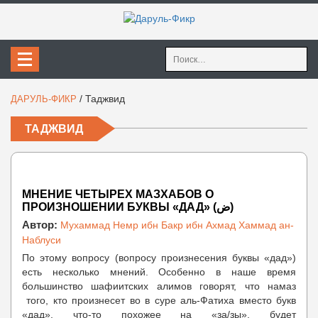
Найти:
/
Таджвид
ДАРУЛЬ-ФИКР
ТАДЖВИД
МНЕНИЕ ЧЕТЫРЕХ МАЗХАБОВ О
ПРОИЗНОШЕНИИ БУКВЫ «ДАД» (ض)
Автор:
Мухаммад Немр ибн Бакр ибн Ахмад Хаммад ан-
Наблуси
По этому вопросу (вопросу произнесения буквы «дад»)
есть несколько мнений. Особенно в наше время
большинство шафиитских алимов говорят, что намаз
того, кто произнесет во в суре аль-Фатиха вместо букв
«дад», что-то похожее на «за/зы», будет