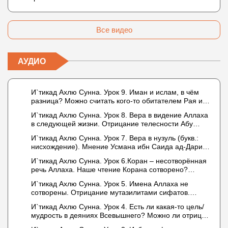
Все видео
АУДИО
И`тикад Ахлю Сунна. Урок 9. Иман и ислам, в чём
разница? Можно считать кого-то обитателем Рая или
Ада?
И`тикад Ахлю Сунна. Урок 8. Вера в видение Аллаха
в следующей жизни. Отрицание телесности Абу
Бакром аль-Исмаили. Отрицание телесности в книге
И`тикад Ахлю Сунна. Урок 7. Вера в нузуль (букв.:
Усмана ибн Саида ад-Дарими. Иман – это слова,
нисхождение). Мнение Усмана ибн Саида ад-Дарими
дела и познание
о нузуле. Считал ли ад-Дарими, что Аллах
И`тикад Ахлю Сунна. Урок 6.Коран – несотворённая
описывается физическим движением?
речь Аллаха. Наше чтение Корана сотворено?
Предопределение судьбы
И`тикад Ахлю Сунна. Урок 5. Имена Аллаха не
сотворены. Отрицание мутазилитами сифатов.
Описание Аллаха сифатом «вадж» (букв.: лик)
И`тикад Ахлю Сунна. Урок 4. Есть ли какая-то цель/
мудрость в деяниях Всевышнего? Можно ли отрицать
в отношении Аллаха недостатки, отрицание которых