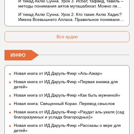
И`тикад Ахлю Сунна. Урок 3. Исбат, тафвид, тавиль –
не пришло в Коране и Сунне? Концепция ибн
методы понимания аятов муташабихат. Можно ли
Таймийи
переводить сифаты аль-хабария на русский язык?
И`тикад Ахлю Сунна. Урок 2. Кто такие Ахлю Хадис?
Что означает утверждение сифата «биля кейфа»
Имена Всевышнего Аллаха. Правильное понимание
(без образа)?
Атрибутов Всевышнего Аллаха
Все аудио
ИНФО
Новая книга от ИД Даруль-Фикр «Аль-Азкар»
Новая книга от ИД Даруль-Фикр «Первая книжка для
детей»
Новая книга от ИД Даруль-Фикр «Как быть мужчиной»
Новая книга: Священный Коран. Перевод смыслов
Новая книга от ИД Даруль-Фикр «Раудат аль-укаля (cад
благоразумных и услада благородных)»
Новая книга от ИД Даруль-Фикр «Рассказы о вере для
детей»