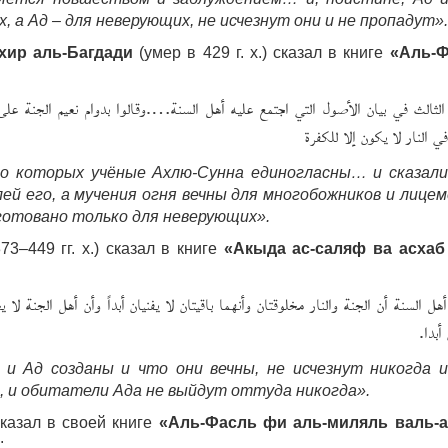
, а Ад – для неверующих, не исчезнут они и не пропадут».
хир аль-Багдади
(умер в 429 г. х.) сказал в книге
«Аль-Ф
لثالث في بيان الأصول التي اجتمع عليه أهل السنة….وقالوا بدوام نعيم الجنة على 
ي النار لا يكون إلا للكفرة
но которых учёные Ахлю-Сунна единогласны… и сказали
й его, а мучения огня вечны для многобожников и лицем
уготовано только для неверующих».
373–449 гг. х.) сказал в книге
«Акыда ас-саляф ва асхаб
هل السنة أن الجنة والنار مخلوقتان وأنهما باقيتان لا يفنيان أبداً وأن أهل الجنة لا ي
 أبدا
и Ад созданы и что они вечны, не исчезнут никогда 
, и обитатели Ада не выйдут оттуда никогда».
 сказал в своей книге
«Аль-Фасль фи аль-миляль валь-
: