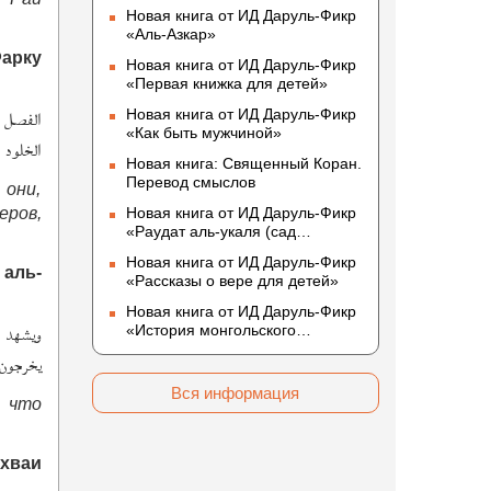
Новая книга от ИД Даруль-Фикр
«Аль-Азкар»
арку
Новая книга от ИД Даруль-Фикр
«Первая книжка для детей»
الفصل ا
Новая книга от ИД Даруль-Фикр
«Как быть мужчиной»
الخلود ف
Новая книга: Священный Коран.
Перевод смыслов
 они,
еров,
Новая книга от ИД Даруль-Фикр
«Раудат аль-укаля (cад
благоразумных и услада
Новая книга от ИД Даруль-Фикр
благородных)»
 аль-
«Рассказы о вере для детей»
Новая книга от ИД Даруль-Фикр
ويشهد أ
«История монгольского
нашествия»
يخرجون.
Вся информация
и что
ахваи