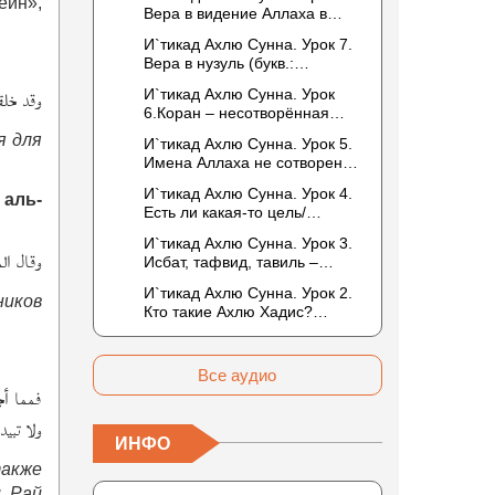
то обитателем Рая или Ада?
ейн»,
Вера в видение Аллаха в
следующей жизни.
И`тикад Ахлю Сунна. Урок 7.
Отрицание телесности Абу
Вера в нузуль (букв.:
Бакром аль-Исмаили.
нисхождение). Мнение
Отрицание телесности в
وقد خلق
И`тикад Ахлю Сунна. Урок
Усмана ибн Саида ад-Дарими
книге Усмана ибн Саида ад-
6.Коран – несотворённая
о нузуле. Считал ли ад-
Дарими. Иман – это слова,
речь Аллаха. Наше чтение
Дарими, что Аллах
я для
И`тикад Ахлю Сунна. Урок 5.
дела и познание
Корана сотворено?
описывается физическим
Имена Аллаха не сотворены.
Предопределение судьбы
движением?
Отрицание мутазилитами
И`тикад Ахлю Сунна. Урок 4.
 аль-
сифатов. Описание Аллаха
Есть ли какая-то цель/
сифатом «вадж» (букв.: лик)
мудрость в деяниях
И`тикад Ахлю Сунна. Урок 3.
Всевышнего? Можно ли
وقال ال
Исбат, тафвид, тавиль –
отрицать в отношении Аллаха
методы понимания аятов
недостатки, отрицание
И`тикад Ахлю Сунна. Урок 2.
муташабихат. Можно ли
ников
которых не пришло в Коране
Кто такие Ахлю Хадис?
переводить сифаты аль-
и Сунне? Концепция ибн
Имена Всевышнего Аллаха.
хабария на русский язык? Что
Таймийи
Правильное понимание
означает утверждение
Атрибутов Всевышнего
сифата «биля кейфа» (без
Все аудио
Аллаха
فمما أج
образа)?
ولا تبيد
ИНФО
также
и Рай