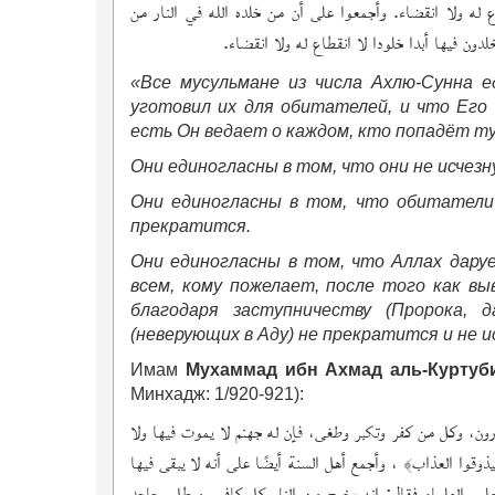
اع له ولا انقضاء. وأجمعوا على أن من خلده الله في النار من
دون فيها أبدا خلودا لا انقطاع له ولا انقضاء
«Все мусульмане из числа Ахлю-Сунна 
уготовил их для обитателей, и что Его
есть Он ведает о каждом, кто попадёт ту
Они единогласны в том, что они не исчезн
Они единогласны в том, что обитатели 
прекратится.
Они единогласны в том, что Аллах дару
всем, кому пожелает, после того как вы
благодаря заступничеству (Пророка, 
(неверующих в Аду) не прекратится и не и
Имам
Мухаммад ибн Ахмад аль-Куртуб
Минхадж: 1/920-921):
رون، وكل من كفر وتكبر وطغى، فإن له جهنم لا يموت فيها ولا
يذوقوا العذاب﴾ ، وأجمع أهل السنة أيضًا على أنه لا يبقى فيها
لم والعلماء فقال: إنه يخرج من النار كل كافر ومبطل وجاحد