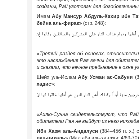
созданы, Рай уготован для богобоязненных
Имам
Абу Мансур Абдуль-Кахир ибн Та
бейна аль-фирак»
(стр. 248):
أهلها ودوام عذاب النار على المشركين والمنافقين وقالوا إن
«Третий раздел об основах, относитель
что наслаждения Рая вечны для обитателе
и сказали, что вечное пребывание в огне 
Шейх уль-Ислам
Абу Усман ас-Сабуни
(
хадис»
:
خرجون منها أبداً وكذلك أهل النار الذين هم أهلها خلقوا لها لا
«Ахлю-Сунна свидетельствуют, что Рай 
обитатели Рая не выйдут из него никогда
Ибн Хазм аль-Андалуси
(384–456 гг. х.)
ван-нихаль»
(Мактаба аль-ханджи: 4/69-70)