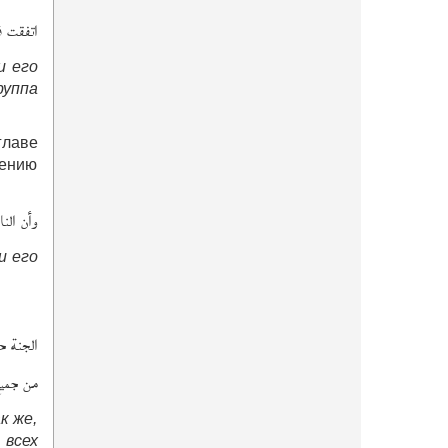
اتفقت ف
и его
руппа
главе
нению
وأن النا
и его
الجنة ح
من جميع
к же,
всех