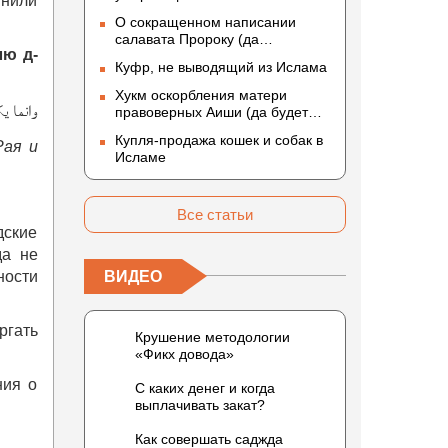
инили
О сокращенном написании
салавата Пророку (да
лю д-
благословит его Аллах и
Куфр, не выводящий из Ислама
приветствует)
Хукм оскорбления матери
وانما ي
правоверных Аиши (да будет
доволен ею Аллах)
Купля-продажа кошек и собак в
Рая и
Исламе
Все статьи
дские
да не
ности
ВИДЕО
ргать
Крушение методологии
«Фикх довода»
ния о
С каких денег и когда
выплачивать закат?
Как совершать саджда