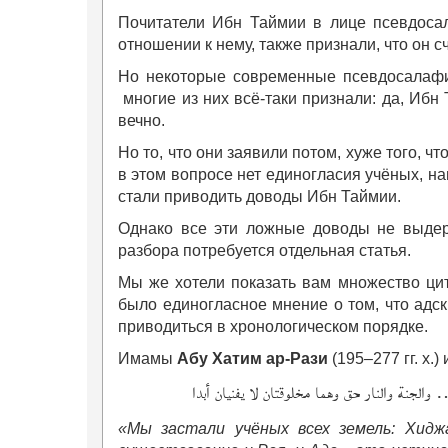
Почитатели Ибн Таймии в лице псевдосал
отношении к нему, также признали, что он с
Но некоторые современные псевдосалафит
многие из них всё-таки признали: да, Ибн 
вечно.
Но то, что они заявили потом, хуже того, ч
в этом вопросе нет единогласия учёных, на
стали приводить доводы Ибн Таймии.
Однако все эти ложные доводы не выдер
разбора потребуется отдельная статья.
Мы же хотели показать вам множество цит
было единогласное мнение о том, что адск
приводиться в хронологическом порядке.
Имамы
Абу Хатим ар-Рази
(195–277 гг. х.)
والجنة والنار حق وهما مخلوقتان لا يفنيان أبدا
«Мы застали учёных всех земель: Хидж