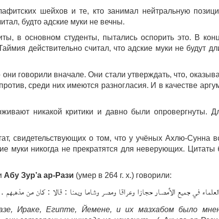
афитских шейхов и те, кто занимал нейтральную позиц
читал, будто адские муки не вечны.
ы, в основном студенты, пытались оспорить это. В кон
Таймия действительно считал, что адские муки не будут дл
то они говорили вначале. Они стали утверждать, что, оказыва
против, среди них имеются разногласия. И в качестве аргу
живают никакой критики и давно были опровергнуты. Д
ат, свидетельствующих о том, что у учёных Ахлю-Сунна в
ие муки никогда не прекратятся для неверующих. Цитаты 
 и
Абу Зур’а ар-Рази
(умер в 264 г. х.) говорили:
العلماء في جميع الأمصار حجازا وعراقا ومصر وشاما ويمنا : قالا : كان من مذهبهم … 
азе, Ираке, Египте, Йемене, и их мазхабом было мн