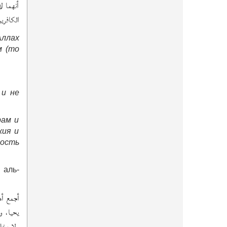
أنهما ل
الكافر.
Аллах
м (то
 и не
рам и
жия и
ность
 аль-
أجمع أه
يحيا، و
ولا يخل