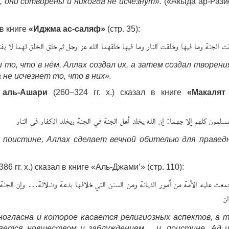
, они сотворены и никогда не исчезнут».
(«Акыда ар-Рази
 в книге
«Иджма ас-саляф»
(стр. 35):
ت الجنة وما فيها وخلقت النار وما فيها خلقهما الله عز وجل ثم خلق الخلق لهما لا يفني
и то, что в нём. Аллах создал их, а затем создал творени
а не исчезнет то, что в них».
 аль-Ашари
(260–324 гг. х.) сказал в книге
«Макалят
مسلمون كلهم إلا جهما: إن الله يخلد أهل الجنة في الجنة ويخلد الكفار في النار
: поистине, Аллах сделает вечной обителью для правед
86 гг. х.) сказал в книге «Аль-Джами’» (стр. 110):
معت عليه الأمة من أمور الديانة ومن السنن التي خلافها بدعة وضلالة… وإن الجنة وال
ان
ногласна и которое касается религиозных аспектов, а 
ляется новшеством и заблуждением… и, поистине, Ад 