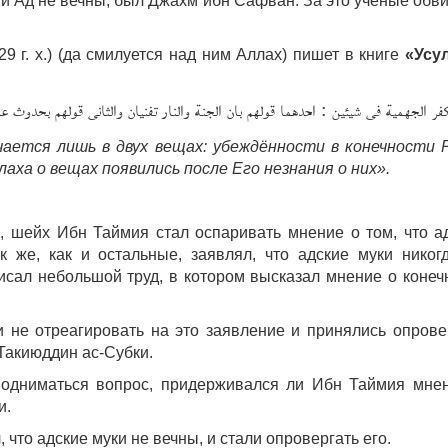
й и Ад не вечны, был Джахм ибн Сафван. За это учёные обв
29 г. х.) (да смилуется над ним Аллах) пишет в книге
«Усу
كفر الجهمية فى شيئين : احدهما قولهم بان الجنة والنار تفنيان والثانى قولهم بحدوث 
ается лишь в двух вещах: убеждённости в конечности 
аха о вещах появились после Его незнания о них».
, шейх Ибн Таймия стал оспаривать мнение о том, что а
к же, как и остальные, заявлял, что адские муки никог
исал небольшой труд, в котором высказал мнение о конеч
 не отреагировать на это заявление и принялись опрове
Такиюддин ас-Субки.
подниматься вопрос, придерживался ли Ибн Таймия мне
и.
что адские муки не вечны, и стали опровергать его.