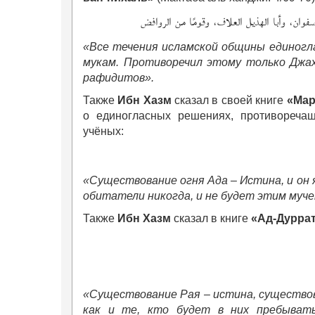
 صفوان، وأبا الهذيل العلاف، وقومًا من الروافض
«Все течения исламской общины единогла
мукам. Противоречил этому только Джах
рафидитов».
Также
Ибн Хазм
сказал в своей книге
«Мар
о единогласных решениях, противореча
учёных:
«Существование огня Ада – Истина, и он я
обитатели никогда, и не будет этим муче
Также
Ибн Хазм
сказал в книге
«Ад-Дуррат
«Существование Рая – истина, существова
как и те, кто будет в них пребыват