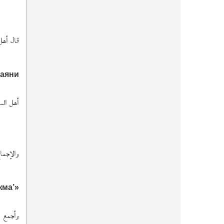
قال أهل 
баяни
أهل السن
والإجما
жма’»
وأجمع ا