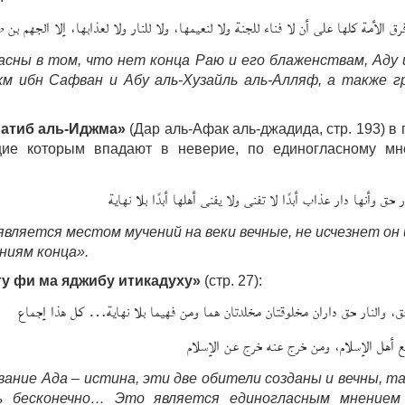
رق الأمة كلها على أن لا فناء للجنة ولا لنعيمها، ولا للنار ولا لعذابها، إلا الجهم بن
сны в том, что нет конца Раю и его блаженствам, Аду 
м ибн Сафван и Абу аль-Хузайль аль-Алляф, а также г
атиб аль-Иджма»
(Дар аль-Афак аль-джадида, стр. 193) в 
щие которым впадают в неверие, по единогласному м
ر حق وأنها دار عذاب أبدًا لا تفنى ولا يفنى أهلها أبدًا بلا نهاية
вляется местом мучений на веки вечные, не исчезнет он 
ниям конца».
у фи ма яджибу итикадуху»
(стр. 27):
ق، والنار حق داران مخلوقتان مخلدتان هما ومن فهيما بلا نهاية… كل هذا إجماع
 أهل الإسلام، ومن خرج عنه خرج عن الإسلام
ние Ада – истина, эти две обители созданы и вечны, та
ь бесконечно… Это является единогласным мнением 