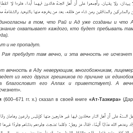
ا يبيدان، ولا يفنيان. وأجمعوا على أن أهل الجنة خالدون فيهما أبدا، خلودا لا انقط
ين والمشركين والمنافقين ومن شاء من خلقه، بعد من يخرجه منها بالتوحيد والشفاعة مخل
единогласны в том, что Рай и Ад уже созданы и что 
 знание охватывает каждого, кто будет пребывать та
да).
ут и не пропадут.
Рая пребудут там вечно, и эта вечность не исчезнет
ет вечность в Аду неверующим, многобожникам, лицеме
ведет из него других грешников по причине их единобо
да благословит его Аллах и приветствует). А веч
счезнет».
и
(600–671 гг. х.) сказал в своей книге
«Ат-Тазкира»
(Дар
ل السنة على أن أهل النار مخلدون فيها غير خارجين منها كإبليس وفرعون وهامان وقا
قد وعدهم الله عذابًا أليمًا، فقال عز وجل: ﴿كلما نضجت جلودهم بدلناهم جلودًا غيرها ل
د إلا كافر جاحد فاعلم. قلت -القائل القرطبي-: وقد زل هنا بعض من ينتمي إلى الع