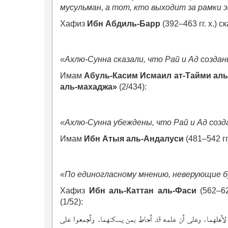
мусульман, а тот, кто выходит за рамки 
Хафиз
Ибн Абдиль-Барр
(392–463 гг. х.) с
«Ахлю-Сунна сказали, что Рай и Ад создан
Имам
Абуль-Касим Исмаил ат-Тайми ал
аль-махаджа»
(2/434):
«Ахлю-Сунна убеждены, что Рай и Ад созда
Имам
Ибн Атыя аль-Андалуси
(481–542 гг
«По единогласному мнению, неверующие б
Хафиз
Ибн аль-Каттан аль-Фаси
(562–62
(1/52):
ا لأهلهما، وعلى أن علمه قد أحاط بمن يسكنهما. وأجمعوا على