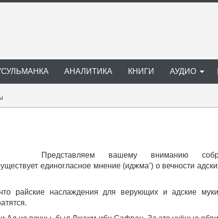
УСУЛЬМАНКА
АНАЛИТИКА
КНИГИ
АУДИО
ы
Представляем вашему вниманию собр
уществует единогласное мнение (иджма’) о вечности адски
 что райские наслаждения для верующих и адские мук
атятся.