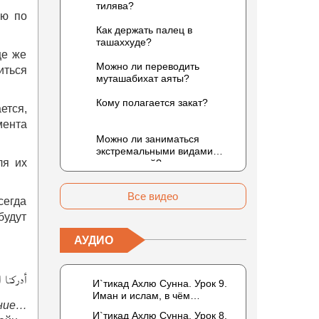
тилява?
ию по
Как держать палец в
ташаххуде?
це же
Можно ли переводить
иться
муташабихат аяты?
Кому полагается закат?
ется,
мента
Можно ли заниматься
экстремальными видами
ля их
развлечений?
Все видео
сегда
будут
АУДИО
أدركنا 
И`тикад Ахлю Сунна. Урок 9.
Иман и ислам, в чём
ение…
разница? Можно считать кого-
И`тикад Ахлю Сунна. Урок 8.