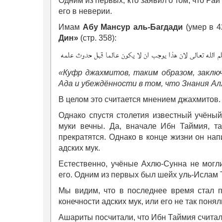
Одним из первых, кто заявил о том, что Ра
его в неверии.
Имам
Абу Мансур аль-Багдади
(умер в 4
Дин»
(стр. 358):
علم الله تعالى لان هذا يوجب ان لا يكون عالما قبل حدوث علمه
«Куфр джахмитов, таким образом, заключ
Ада и убеждённости в том, что Знания Алл
В целом это считается мнением джахмитов.
Однако спустя столетия известный учёный
муки вечны. Да, вначале Ибн Таймия, та
прекратятся. Однако в конце жизни он нап
адских мук.
Естественно, учёные Ахлю-Сунна не могли
его. Одним из первых был шейх уль-Ислам 
Мы видим, что в последнее время стал 
конечности адских мук, или его не так понял
Ашариты посчитали, что Ибн Таймия считал, 