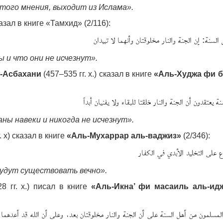
этого мнения, выходит из Ислама».
казал в книге «Тамхид» (2/116):
السنة: إن الجنة والنار مخلوقتان وأنهما لا تبيدان
ы и что они не исчезнут».
ь-Асбахани
(457–535 гг. х.) сказал в книге
«Аль-Худжа фи 
ة يعتقدون أن الجنة والنار خلقتا للبقاء ولا يفنيان أبداً
ны навеки и никогда не исчезнут».
. х) сказал в книге
«Аль-Мухаррар аль-ваджиз»
(2/346):
ع على التخليد الأبدي في الكفار
удут существовать вечно».
8 гг. х.) писал в книге
«Аль-Икна’ фи масаиль аль-ид
لمسلمون من أهل السنة على أن الجنة والنار مخلوقتان بعد، وعلى أن الله قد أعدهم