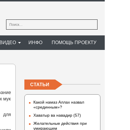
Найти:
ВИДЕО
ИНФО
ПОМОЩЬ ПРОЕКТУ
СТАТЬИ
ание
х мук
Какой намаз Аллах назвал
«срединным»?
и для
Хаватыр ва навадир (57)
Желательные действия при
умирающем