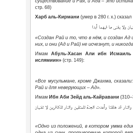
существование и Рая, и Ада – это истина
стр. 68)
Харб аль-Кирмани
(умер в 280 г. х.) сказал
ان ولا يفنى ما فيهما أبدا
«Создан Рай и то, что в нём, и создан Ад 
них, и они (Ад и Рай) не исчезнут, и никогд
Имам
Абуль-Хасан Али ибн Исмаиль
ислямиин»
(стр. 149):
«Все мусульмане, кроме Джахма, сказали
Рай и для неверующих – Ад».
Имам
Ибн Аби Зейд аль-Кайравани
(310–3
نار قد خلقتا وأعدت الجنة للمتقين والنار للكافرين لا تفنيان
«Одно из положений, в котором умма еди
одна из сунн, противоречие которой яв