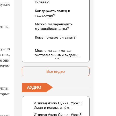
тилява?
нужен
Как держать палец в
ташаххуде?
Можно ли переводить
уппы,
муташабихат аяты?
Кому полагается закат?
 нужно
Можно ли заниматься
з них,
экстремальными видами
развлечений?
же они
ругом
Все видео
АУДИО
уппы,
торые
И`тикад Ахлю Сунна. Урок 9.
Иман и ислам, в чём
разница? Можно считать кого-
И`тикад Ахлю Сунна. Урок 8.