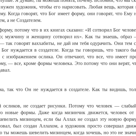
 глупые. Я думаю, ты можешь понять, почему. Вспомни, что мы с
 нужен художник, чтобы его нарисовать. Любая вещь, которая 
му. Когда говорят, что Бог имеет форму, они говорят, что Ему
ем, а не Создателем.
 форму, потому что в их книгах сказано: «И сотворил Бог челов
го; мужчину и женщину сотворил их». Как ты знаешь, образ 
 так говорят ваххабиты, не дай им тебя одурачить. Они тем 
 Бог нуждается в создателе. Когда ты говоришь, что такого б
ы с изображением ослика. Он отвечают, что все, что имеет пр
рму, — все, кроме формы человека. Это потому что они верят, ч
давал.
ма, так что Он не нуждается в создателе. Как ты видишь, тол
 осликов, не создает рисунки. Потому что человек — слабый
то новые формы. Даже когда мизинчик движется, человек от 
евелить мизинцем, если бы Аллах не создал эту новую форму
исовал, был создан Аллахом, а художник просто совершал движ
но ты можешь шевелить мизинцем, когда хочешь, но это не значи