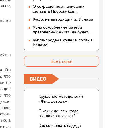
ясно,
О сокращенном написании
салавата Пророку (да
благословит его Аллах и
Куфр, не выводящий из Ислама
ппами
приветствует)
Хукм оскорбления матери
правоверных Аиши (да будет
доволен ею Аллах)
Купля-продажа кошек и собак в
Исламе
нужен
Все статьи
а. Он
ь, что
ВИДЕО
ки не
еющие
ь, что
Крушение методологии
унок.
«Фикх довода»
рови,
С каких денег и когда
отом,
выплачивать закат?
вью, в
Как совершать саджда
виться