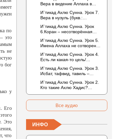
казали
то обитателем Рая или Ада?
Вера в видение Аллаха в
имеет
следующей жизни.
И`тикад Ахлю Сунна. Урок 7.
 нужен
Отрицание телесности Абу
Вера в нузуль (букв.:
Бакром аль-Исмаили.
нисхождение). Мнение
Отрицание телесности в
И`тикад Ахлю Сунна. Урок
Усмана ибн Саида ад-Дарими
книге Усмана ибн Саида ад-
ека по
6.Коран – несотворённая
о нузуле. Считал ли ад-
Дарими. Иман – это слова,
речь Аллаха. Наше чтение
— это
Дарими, что Аллах
И`тикад Ахлю Сунна. Урок 5.
дела и познание
Корана сотворено?
самым
описывается физическим
Имена Аллаха не сотворены.
Предопределение судьбы
движением?
ыть не
Отрицание мутазилитами
И`тикад Ахлю Сунна. Урок 4.
сифатов. Описание Аллаха
остую
Есть ли какая-то цель/
сифатом «вадж» (букв.: лик)
то бог
мудрость в деяниях
И`тикад Ахлю Сунна. Урок 3.
Всевышнего? Можно ли
Исбат, тафвид, тавиль –
отрицать в отношении Аллаха
методы понимания аятов
недостатки, отрицание
И`тикад Ахлю Сунна. Урок 2.
муташабихат. Можно ли
которых не пришло в Коране
Кто такие Ахлю Хадис?
переводить сифаты аль-
ько у
и Сунне? Концепция ибн
Имена Всевышнего Аллаха.
хабария на русский язык? Что
Таймийи
Правильное понимание
означает утверждение
Атрибутов Всевышнего
сифата «биля кейфа» (без
Все аудио
. Его
Аллаха
образа)?
этого
. Это
ИНФО
ения,
т, что