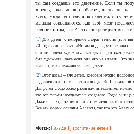
ты сам создаешь это движение. Если ты поду
знаешь, какая мышца работает, не знаешь, как
всего, когда ты шевелишь пальцем, и ты не 
мышцы сокращаются, как твой мозг посылает 
говорит о том, что Аллах контролирует все эти 
[1]
Для детей, с которыми спорят атеисты (или вы 
«Иногда они говорят: «Но мы видели, что ослика нар
они не видели художника, который нарисовал всех ос
был художник, даже если они его не видели. Это зн
человек, тоже нуждаются в создателе».
[2]
Этот абзац – для детей, которым нужно подобное
недооценивать интеллект ваших детей. Я лично объя
Для детей с еще более развитым интеллектом можно 
что все формы нуждаются в создателе. Когда мышца со
Даже с электричеством – и с ним дело обстоит точно
Все эти формы созданы Аллахом, так что это Аллах с
Метки:
акыда
воспитание детей