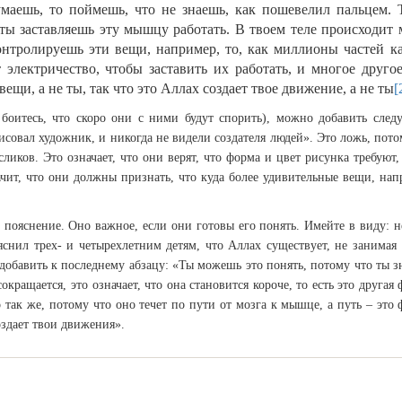
маешь, то поймешь, что не знаешь, как пошевелил пальцем. 
 ты заставляешь эту мышцу работать. В твоем теле происходит
контролируешь эти вещи, например, то, как миллионы частей к
электричество, чтобы заставить их работать, и многое другое
вещи, а не ты, так что это Аллах создает твое движение, а не ты
[
боитесь, что скоро они с ними будут спорить), можно добавить след
исовал художник, и никогда не видели создателя людей». Это ложь, пото
ликов. Это означает, что они верят, что форма и цвет рисунка требуют,
ачит, что они должны признать, что куда более удивительные вещи, нап
 пояснение. Оно важное, если они готовы его понять. Имейте в виду: н
снил трех- и четырехлетним детям, что Аллах существует, не занимая 
добавить к последнему абзацу: «Ты можешь это понять, потому что ты з
кращается, это означает, что она становится короче, то есть это другая 
 так же, потому что оно течет по пути от мозга к мышце, а путь – это 
оздает твои движения».