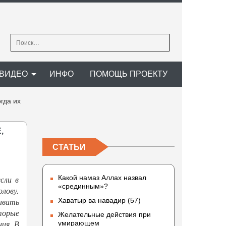
Найти:
ВИДЕО
ИНФО
ПОМОЩЬ ПРОЕКТУ
гда их
,
СТАТЬИ
Какой намаз Аллах назвал
сли в
«срединным»?
лову.
Хаватыр ва навадир (57)
давать
торые
Желательные действия при
умирающем
ия. В