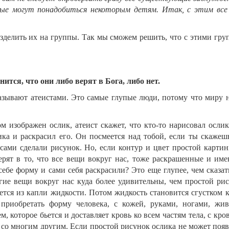
рые могут понадобиться некоторым детям. Итак, с этим все 
азделить их на группы. Так мы сможем решить, что с этими гру
ится, что они либо верят в Бога, либо нет.
называют атеистами. Это самые глупые люди, потому что миру 
м изображен ослик, атеист скажет, что кто-то нарисовал ослик
ика и раскрасил его. Он посмеется над тобой, если ты скажеш
 сами сделали рисунок. Но, если контур и цвет простой картин
верят в то, что все вещи вокруг нас, тоже раскрашенные и им
себе форму и сами себя раскрасили? Это еще глупее, чем сказат
гие вещи вокруг нас куда более удивительны, чем простой рис
ется из капли жидкости. Потом жидкость становится сгустком к
приобретать форму человека, с кожей, руками, ногами, жив
 которое бьется и доставляет кровь ко всем частям тела, с кро
и со многим другим. Если простой рисунок ослика не может поя