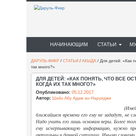
НАЧИНАЮЩИМ
СТАТЬИ
М
/
/
/
Для детей: «Как п
ДАРУЛЬ-ФИКР
СТАТЬИ
АКЫДА
так много?»
ДЛЯ ДЕТЕЙ: «КАК ПОНЯТЬ, ЧТО ВСЕ 
КОГДА ИХ ТАК МНОГО?»
Опубликовано:
05.12.2017
Автор:
Шейх Абу Адам ан-Наруиджи
(Имей
ближайшем времени его ему не зададут, не сл
Надо учить его лишь основам веры. Более того
ему исчерпывающую информацию, нужно про
актуальны в данной ситуации. Иными словами,