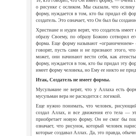
Те, кто говорит, что Он имеет форму, — очень
о рисунке с осликом. Мы сказали, что ослику
форму, нуждается в том, кто бы придал ей фор
создатель. Это означает, что Он был бы создани
Христиане и иудеи верят, что создатель имеет
образу Своему, по образу Божию сотворил е
форма. Еще форму называют «ограничением» —
говорят, пусть сами и не признают этого, что
может, они начинают вести себя, как атеист
форму, нуждается в том, кто бы придал эту фо
имеет форму человека, но Ему ее никто не при
Итак, Создатель не имеет формы.
Мусульмане не верят, что у Аллаха есть фор
мусульман вера не расходится с логикой.
Еще нужно понимать, что человек, рисующий
создал Аллах, и все движения его тела — э
приобретает новую форму. Он не смог бы пош
означает, что рисунок, который человек нар
которые создавал Аллах. Да, это правда, обыч