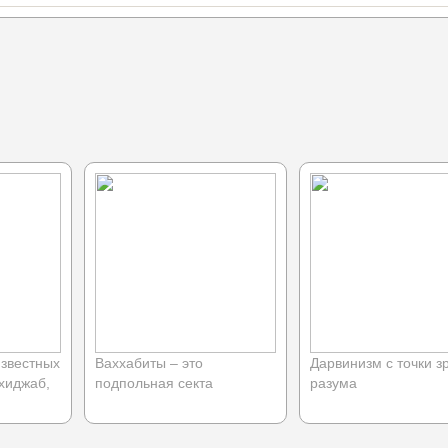
звестных
Ваххабиты – это
Дарвинизм с точки з
 хиджаб,
подпольная секта
разума