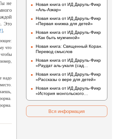
Ты не
Новая книга от ИД Даруль-Фикр
«Аль-Азкар»
 много
аждой
Новая книга от ИД Даруль-Фикр
. Это
«Первая книжка для детей»
2]
.
Новая книга от ИД Даруль-Фикр
«Как быть мужчиной»
ующее:
Новая книга: Священный Коран.
му что
Перевод смыслов
 чтобы
Новая книга от ИД Даруль-Фикр
ример,
«Раудат аль-укаля (cад
благоразумных и услада
Новая книга от ИД Даруль-Фикр
благородных)»
е надо
«Рассказы о вере для детей»
место.
Новая книга от ИД Даруль-Фикр
наешь,
«История монгольского
форма.
нашествия»
форма.
Вся информация