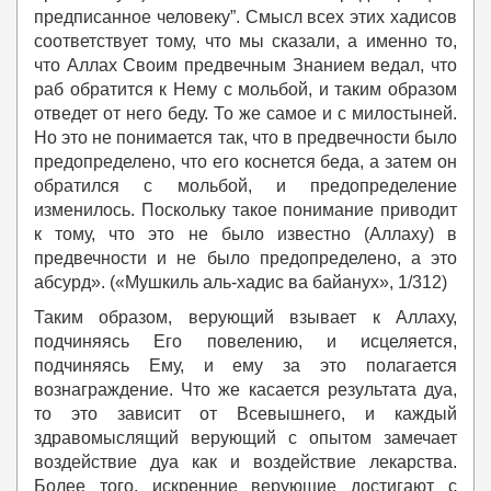
предписанное человеку”. Смысл всех этих хадисов
соответствует тому, что мы сказали, а именно то,
что Аллах Своим предвечным Знанием ведал, что
раб обратится к Нему с мольбой, и таким образом
отведет от него беду. То же самое и с милостыней.
Но это не понимается так, что в предвечности было
предопределено, что его коснется беда, а затем он
обратился с мольбой, и предопределение
изменилось. Поскольку такое понимание приводит
к тому, что это не было известно (Аллаху) в
предвечности и не было предопределено, а это
абсурд». («Мушкиль аль-хадис ва байанух», 1/312)
Таким образом, верующий взывает к Аллаху,
подчиняясь Его повелению, и исцеляется,
подчиняясь Ему, и ему за это полагается
вознаграждение. Что же касается результата дуа,
то это зависит от Всевышнего, и каждый
здравомыслящий верующий с опытом замечает
воздействие дуа как и воздействие лекарства.
Более того, искренние верующие достигают с