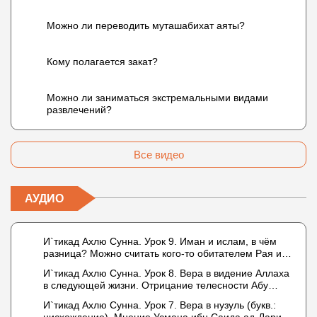
Можно ли переводить муташабихат аяты?
Кому полагается закат?
Можно ли заниматься экстремальными видами
развлечений?
Все видео
АУДИО
И`тикад Ахлю Сунна. Урок 9. Иман и ислам, в чём
разница? Можно считать кого-то обитателем Рая или
Ада?
И`тикад Ахлю Сунна. Урок 8. Вера в видение Аллаха
в следующей жизни. Отрицание телесности Абу
Бакром аль-Исмаили. Отрицание телесности в книге
И`тикад Ахлю Сунна. Урок 7. Вера в нузуль (букв.:
Усмана ибн Саида ад-Дарими. Иман – это слова,