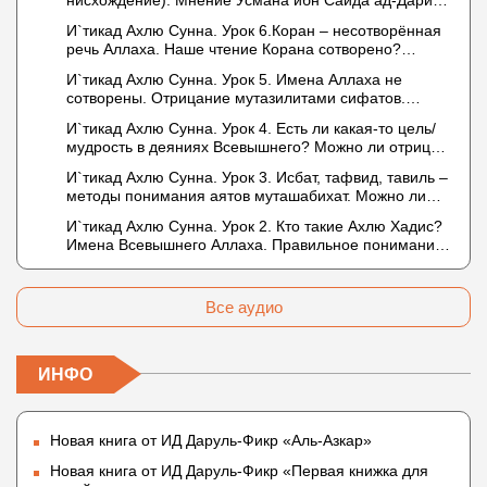
нисхождение). Мнение Усмана ибн Саида ад-Дарими
дела и познание
о нузуле. Считал ли ад-Дарими, что Аллах
И`тикад Ахлю Сунна. Урок 6.Коран – несотворённая
описывается физическим движением?
речь Аллаха. Наше чтение Корана сотворено?
Предопределение судьбы
И`тикад Ахлю Сунна. Урок 5. Имена Аллаха не
сотворены. Отрицание мутазилитами сифатов.
Описание Аллаха сифатом «вадж» (букв.: лик)
И`тикад Ахлю Сунна. Урок 4. Есть ли какая-то цель/
мудрость в деяниях Всевышнего? Можно ли отрицать
в отношении Аллаха недостатки, отрицание которых
И`тикад Ахлю Сунна. Урок 3. Исбат, тафвид, тавиль –
не пришло в Коране и Сунне? Концепция ибн
методы понимания аятов муташабихат. Можно ли
Таймийи
переводить сифаты аль-хабария на русский язык?
И`тикад Ахлю Сунна. Урок 2. Кто такие Ахлю Хадис?
Что означает утверждение сифата «биля кейфа»
Имена Всевышнего Аллаха. Правильное понимание
(без образа)?
Атрибутов Всевышнего Аллаха
Все аудио
ИНФО
Новая книга от ИД Даруль-Фикр «Аль-Азкар»
Новая книга от ИД Даруль-Фикр «Первая книжка для