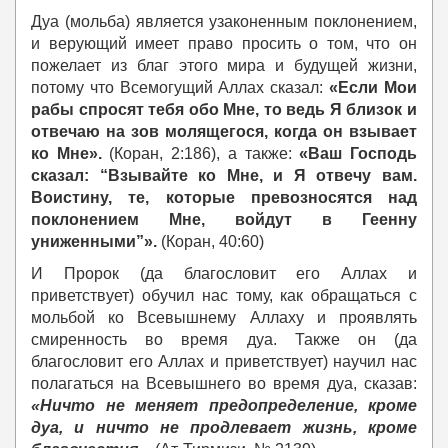
Дуа (мольба) является узаконенным поклонением,
и верующий имеет право просить о том, что он
пожелает из благ этого мира и будущей жизни,
потому что Всемогущий Аллах сказал:
«Если Мои
рабы спросят тебя обо Мне, то ведь Я близок и
отвечаю на зов молящегося, когда он взывает
ко Мне».
(Коран, 2:186), а также:
«Ваш Господь
сказал: “Взывайте ко Мне, и Я отвечу вам.
Воистину, те, которые превозносятся над
поклонением Мне, войдут в Геенну
униженными”».
(Коран, 40:60)
И Пророк (да благословит его Аллах и
приветствует) обучил нас тому, как обращаться с
мольбой ко Всевышнему Аллаху и проявлять
смиренность во время дуа. Также он (да
благословит его Аллах и приветствует) научил нас
полагаться на Всевышнего во время дуа, сказав:
«Ничто не меняет предопределение, кроме
дуа, и ничто не продлевает жизнь, кроме