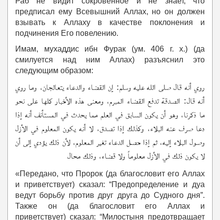
Раб не видит сокровенное и не знает, что
предписал ему Всевышний Аллах, но он должен
взывать к Аллаху в качестве поклонения и
подчинения Его повелению.
Имам, мухаддис ибн Фурак (ум. 406 г. х.) (да
смилуется над ним Аллах) разъяснил это
следующим образом:
روي أنه قال صلى الله عليه وسلم: إن القضاء والدعاء يتعالجان، وما روي
أنه قال: الصدقة تدفع القضاء المبرم، ومعنى هذه الأخبار كلها على نحو
ما ذكرنا، وهو أن يكون السابق في العلم مما يحدث في المستأنف أنه إذا
دعا صرف عنه البلاء، وكذلك إذا تصدق، لا أنه يكون المعلوم في الأزل
وصول البلاء إليه، ثم إذا حصل الدعاء تغير المعلوم، لأن ذلك يؤدي إلى أن
لا يكون ذلك في الأزل معلوماً ولا قضاء، وذلك محال
«Передано, что Пророк (да благословит его Аллах
и приветствует) сказал: “Предопределение и дуа
ведут борьбу против друг друга до Судного дня”.
Также он (да благословит его Аллах и
приветствует) сказал: “Милостыня предотвращает