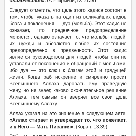
благочестия».
(Ат-Тирмизи, № 2139)
Следует отметить, что цель этого хадиса состоит в
том, чтобы указать на один из величайших видов
блага и поклонения — дуа (мольба). Этот хадис не
означает, что предвечное предопределение
меняется, однако означает то, что мольбы людей,
их нужды и абсолютно любое их состояние
предопределено в предвечности. Этот хадис
является руководством для людей, чтобы они не
уставали от поклонения и обращений с мольбами,
ибо дуа — это ключ к благам этой и грядущей
жизни. Когда раб искренне и смиренно просит
Всевышнего Аллаха даровать ему праведную
жену, но не знает, каково окончательное решение
Аллаха, тем самым он вверяет все свои дела
Всевышнему Аллаху.
Аллах указал на это значение в следующем аяте:
«Аллах стирает и утверждает то, что пожелает,
и у Него — Мать Писания».
(Коран, 13:39)