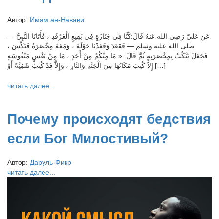
Автор:
Имам ан-Навави
عَن عَليّ رَضِي الله عَنهُ قَالَ:كُنَّا فِى جَنَازَةٍ فِى بَقِيعِ الْغَرْقَدِ ، فَأَتَانَا النَّبِىُّ —
صلى الله عليه وسلم — فَقَعَدَ وَقَعَدْنَا حَوْلَهُ ، وَمَعَهُ مِخْصَرَةٌ فَنَكَّسَ ،
فَجَعَلَ يَنْكُتُ بِمِخْصَرَتِهِ ثُمَّ قَالَ: « مَا مِنْكُمْ مِنْ أَحَدٍ ، مَا مِنْ نَفْسٍ مَنْفُوسَةٍ
إِلاَّ كُتِبَ مَكَانُهَا مِنَ الْجَنَّةِ وَالنَّارِ ، وَإِلاَّ قَدْ كُتِبَ شَقِيَّةً أَوْ […]
читать далее...
Почему происходят бедствия
если Бог Милостивый?
Автор:
Даруль-Фикр
читать далее...