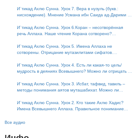
аль-Исмаили. Отрицание телесности в книге Усмана ибн
Саида ад-Дарими. Иман – это слова, дела и познание
И`тикад Ахлю Сунна. Урок 7. Вера в нузуль (букв.:
нисхождение). Мнение Усмана ибн Саида ад-Дарими о
нузуле. Считал ли ад-Дарими, что Аллах описывается
физическим движением?
И`тикад Ахлю Сунна. Урок 6.Коран – несотворённая
речь Аллаха. Наше чтение Корана сотворено?
Предопределение судьбы
И`тикад Ахлю Сунна. Урок 5. Имена Аллаха не
сотворены. Отрицание мутазилитами сифатов.
Описание Аллаха сифатом «вадж» (букв.: лик)
И`тикад Ахлю Сунна. Урок 4. Есть ли какая-то цель/
мудрость в деяниях Всевышнего? Можно ли отрицать в
отношении Аллаха недостатки, отрицание которых не
пришло в Коране и Сунне? Концепция ибн Таймийи
И`тикад Ахлю Сунна. Урок 3. Исбат, тафвид, тавиль –
методы понимания аятов муташабихат. Можно ли
переводить сифаты аль-хабария на русский язык? Что
означает утверждение сифата «биля кейфа» (без
И`тикад Ахлю Сунна. Урок 2. Кто такие Ахлю Хадис?
образа)?
Имена Всевышнего Аллаха. Правильное понимание
Атрибутов Всевышнего Аллаха
Все аудио
Инфо