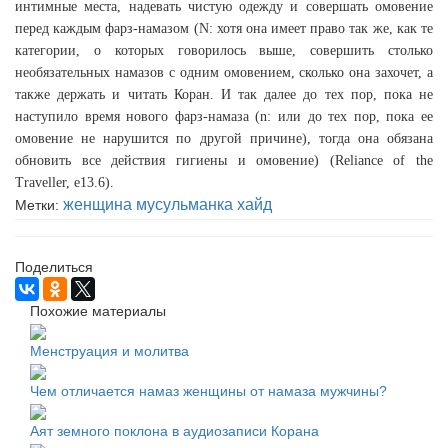
интимные места, надевать чистую одежду и совершать омовение
перед каждым фарз-намазом (N: хотя она имеет право так же, как те
категории, о которых говорилось выше, совершить столько
необязательных намазов с одним омовением, сколько она захочет, а
также держать и читать Коран. И так далее до тех пор, пока не
наступило время нового фарз-намаза (n: или до тех пор, пока ее
омовение не нарушится по другой причине), тогда она обязана
обновить все действия гигиены и омовение) (Reliance of the
Traveller, e13.6).
женщина
мусульманка
хайд
Метки:
Поделиться
Похожие материалы
Менструация и молитва
Чем отличается намаз женщины от намаза мужчины?
Аят земного поклона в аудиозаписи Корана