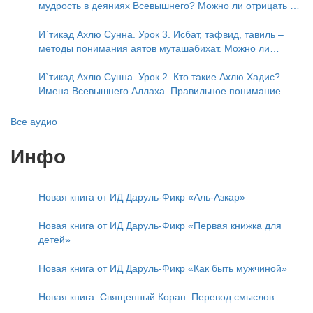
мудрость в деяниях Всевышнего? Можно ли отрицать в
отношении Аллаха недостатки, отрицание которых не
пришло в Коране и Сунне? Концепция ибн Таймийи
И`тикад Ахлю Сунна. Урок 3. Исбат, тафвид, тавиль –
методы понимания аятов муташабихат. Можно ли
переводить сифаты аль-хабария на русский язык? Что
означает утверждение сифата «биля кейфа» (без
И`тикад Ахлю Сунна. Урок 2. Кто такие Ахлю Хадис?
образа)?
Имена Всевышнего Аллаха. Правильное понимание
Атрибутов Всевышнего Аллаха
Все аудио
Инфо
Новая книга от ИД Даруль-Фикр «Аль-Азкар»
Новая книга от ИД Даруль-Фикр «Первая книжка для
детей»
Новая книга от ИД Даруль-Фикр «Как быть мужчиной»
Новая книга: Священный Коран. Перевод смыслов