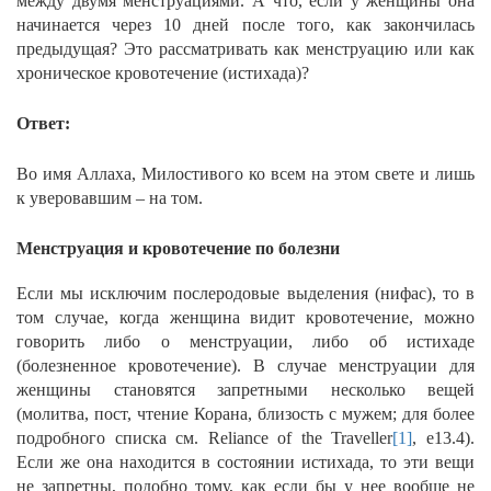
между двумя менструациями. А что, если у женщины она
начинается через 10 дней после того, как закончилась
предыдущая? Это рассматривать как менструацию или как
хроническое кровотечение (истихада)?
Ответ:
Во имя Аллаха, Милостивого ко всем на этом свете и лишь
к уверовавшим – на том.
Менструация и кровотечение по болезни
Если мы исключим послеродовые выделения (нифас), то в
том случае, когда женщина видит кровотечение, можно
говорить либо о менструации, либо об истихаде
(болезненное кровотечение). В случае менструации для
женщины становятся запретными несколько вещей
(молитва, пост, чтение Корана, близость с мужем; для более
подробного списка см. Reliance of the Traveller
[1]
, e13.4).
Если же она находится в состоянии истихада, то эти вещи
не запретны, подобно тому, как если бы у нее вообще не