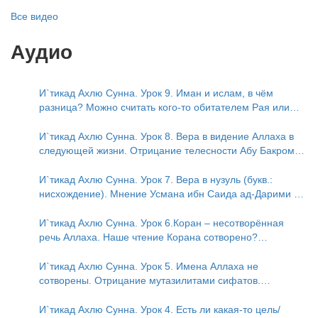
Все видео
Аудио
И`тикад Ахлю Сунна. Урок 9. Иман и ислам, в чём
разница? Можно считать кого-то обитателем Рая или
Ада?
И`тикад Ахлю Сунна. Урок 8. Вера в видение Аллаха в
следующей жизни. Отрицание телесности Абу Бакром
аль-Исмаили. Отрицание телесности в книге Усмана ибн
Саида ад-Дарими. Иман – это слова, дела и познание
И`тикад Ахлю Сунна. Урок 7. Вера в нузуль (букв.:
нисхождение). Мнение Усмана ибн Саида ад-Дарими о
нузуле. Считал ли ад-Дарими, что Аллах описывается
физическим движением?
И`тикад Ахлю Сунна. Урок 6.Коран – несотворённая
речь Аллаха. Наше чтение Корана сотворено?
Предопределение судьбы
И`тикад Ахлю Сунна. Урок 5. Имена Аллаха не
сотворены. Отрицание мутазилитами сифатов.
Описание Аллаха сифатом «вадж» (букв.: лик)
И`тикад Ахлю Сунна. Урок 4. Есть ли какая-то цель/