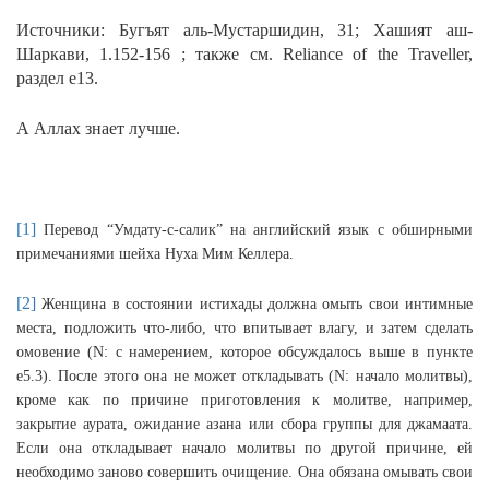
Источники: Бугъят аль-Мустаршидин, 31; Хашият аш-
Шаркави, 1.152-156 ; также см. Reliance of the Traveller,
раздел e13.
А Аллах знает лучше.
[1]
Перевод “Умдату-с-салик” на английский язык с обширными
примечаниями шейха Нуха Мим Келлера.
[2]
Женщина в состоянии истихады должна омыть свои интимные
места, подложить что-либо, что впитывает влагу, и затем сделать
омовение (N: с намерением, которое обсуждалось выше в пункте
e5.3). После этого она не может откладывать (N: начало молитвы),
кроме как по причине приготовления к молитве, например,
закрытие аурата, ожидание азана или сбора группы для джамаата.
Если она откладывает начало молитвы по другой причине, ей
необходимо заново совершить очищение.
Она обязана омывать свои