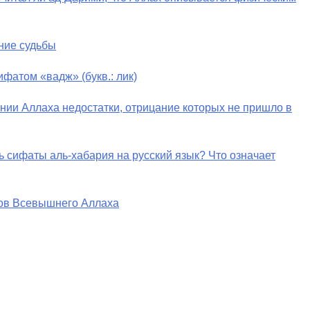
ние судьбы
фатом «вадж» (букв.: лик)
ении Аллаха недостатки, отрицание которых не пришло в
ь сифаты аль-хабария на русский язык? Что означает
тов Всевышнего Аллаха