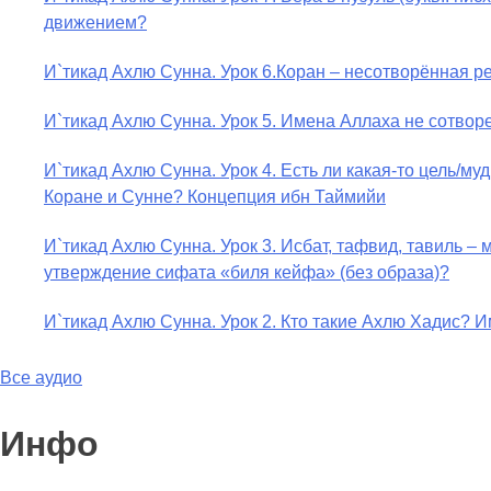
движением?
И`тикад Ахлю Сунна. Урок 6.Коран – несотворённая 
И`тикад Ахлю Сунна. Урок 5. Имена Аллаха не сотвор
И`тикад Ахлю Сунна. Урок 4. Есть ли какая-то цель/
Коране и Сунне? Концепция ибн Таймийи
И`тикад Ахлю Сунна. Урок 3. Исбат, тафвид, тавиль 
утверждение сифата «биля кейфа» (без образа)?
И`тикад Ахлю Сунна. Урок 2. Кто такие Ахлю Хадис
Все аудио
Инфо