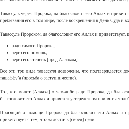
Тавассуль через Пророка, да благословит его Аллах и приветств
пребывания его в том мире, после воскрешения в День Суда и в
Тавассуль Пророком, да благословит его Аллах и приветствует, 
ради самого Пророка,
через его помощь,
через его степень [пред Аллахом].
Все эти три вида тавассуля дозволены, что подтверждается до
ташаффу’а (просьба о заступничестве).
Тот, кто молит [Аллаха] о чем-либо ради Пророка, да благос
благословит его Аллах и приветствуетсредством принятия мольб
Просящий о помощи Пророка да благословит его Аллах и при
приветствует с тем, чтобы достичь [своей] цели.