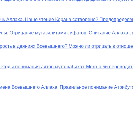
речь Аллаха. Наше чтение Корана сотворено? Предопределе
ены. Отрицание мутазилитами сифатов. Описание Аллаха си
мудрость в деяниях Всевышнего? Можно ли отрицать в отнош
– методы понимания аятов муташабихат. Можно ли переводит
? Имена Всевышнего Аллаха. Правильное понимание Атрибу