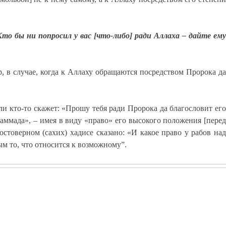
Кто бы ни попросил у вас [что-либо] ради Аллаха – дайте ему
р, в случае, когда к Аллаху обращаются посредством Пророка да
ли кто-то скажет: «Прошу тебя ради Пророка да благословит его
ухаммада», – имея в виду «право» его высокого положения [перед
товерном (сахих) хадисе сказано: «И какое право у рабов над
ым то, что относится к возможному”.