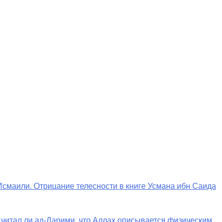
Исмаили. Отрицание телесности в книге Усмана ибн Саида
 Считал ли ад-Дарими, что Аллах описывается физическим