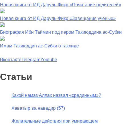
Новая книга от ИД Даруль-Фикр «Почитание родителей»
Новая книга от ИД Даруль-Фикр «Завещания ученых»
Биография Ибн Таймии под пером Такиюддина ас-Субки
Имам Такиюддин ас-Субки о таклиде
Вконтакте
Telegram
Youtube
Статьи
Какой намаз Аллах назвал «срединным»?
Хаватыр ва навадир (57)
Желательные действия при умирающем