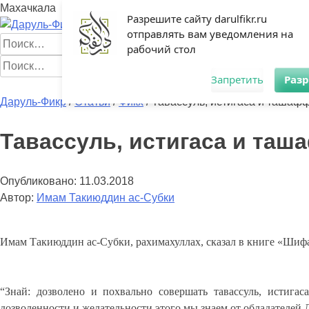
Махачкала
Разрешите сайту darulfikr.ru
отправлять вам уведомления на
Найти:
рабочий стол
Найти:
Запретить
Раз
Главная
Начинающим
Статьи
Мусульманка
Аналитика
Книг
Даруль-Фикр
/
Статьи
/
Фикх
/
Тавассуль, истигаса и ташафф
Тавассуль, истигаса и таш
Опубликовано:
11.03.2018
Автор:
Имам Такиюддин ас-Субки
Имам Такиюддин ас-Субки, рахимахуллах, сказал в книге «Шифа 
“Знай: дозволено и похвально совершать тавассуль, истигас
дозволенности и желательности этого мы знаем от обладателей 