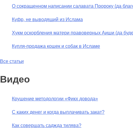
О сокращенном написании салавата Пророку (да благо
Куфр, не выводящий из Ислама
Хукм оскорбления матери правоверных Аиши (да буде
Купля-продажа кошек и собак в Исламе
Все статьи
Видео
Крушение методологии «Фикх довода»
С каких денег и когда выплачивать закат?
Как совершать саджда тилява?