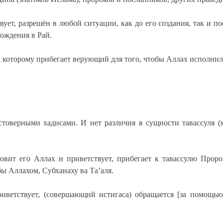
ует, разрешён в любой ситуации, как до его создания, так и по
хождения в Рай.
к которому прибегает верующий для того, чтобы Аллах исполнил е
стоверными хадисами. И нет различия в сущности тавассуля (м
ловит его Аллах и приветствует, прибегает к тавассулю Проро
ы Аллахом, Субханаху ва Та’аля.
ветствует, (совершающий истигаса) обращается [за помощью