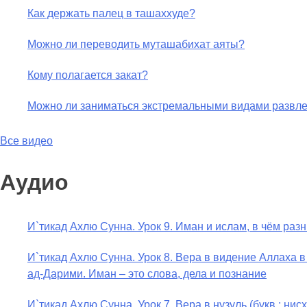
Как держать палец в ташаххуде?
Можно ли переводить муташабихат аяты?
Кому полагается закат?
Можно ли заниматься экстремальными видами развл
Все видео
Аудио
И`тикад Ахлю Сунна. Урок 9. Иман и ислам, в чём раз
И`тикад Ахлю Сунна. Урок 8. Вера в видение Аллаха 
ад-Дарими. Иман – это слова, дела и познание
И`тикад Ахлю Сунна. Урок 7. Вера в нузуль (букв.: н