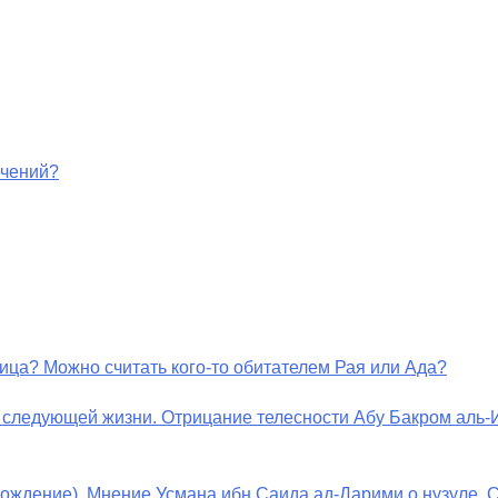
ечений?
ница? Можно считать кого-то обитателем Рая или Ада?
в следующей жизни. Отрицание телесности Абу Бакром аль-
исхождение). Мнение Усмана ибн Саида ад-Дарими о нузуле.