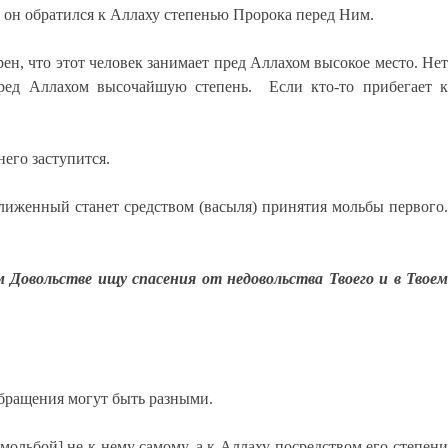
о он обратился к Аллаху степенью Пророка перед Ним.
рен, что этот человек занимает пред Аллахом высокое место. Нет
еред Аллахом высочайшую степень. Если кто-то прибегает к
него заступится.
иближенный станет средством (васыля) принятия мольбы первого.
овольстве ищу спасения от недовольства Твоего и в Твоем
 обращения могут быть разными.
ольбой] не к нему самому, а к Аллаху посредством его степени