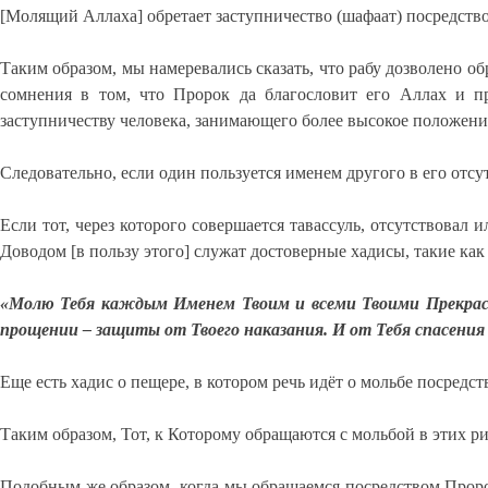
[Молящий Аллаха] обретает заступничество (шафаат) посредство
Таким образом, мы намеревались сказать, что рабу дозволено об
сомнения в том, что Пророк да благословит его Аллах и п
заступничеству человека, занимающего более высокое положение,
Следовательно, если один пользуется именем другого в его отсутс
Если тот, через которого совершается тавассуль, отсутствовал
Доводом [в пользу этого] служат достоверные хадисы, такие как 
«Молю Тебя каждым Именем Твоим и всеми Твоими Прекрасны
прощении – защиты от Твоего наказания. И от Тебя спасения
Еще есть хадис о пещере, в котором речь идёт о мольбе посредс
Таким образом, Тот, к Которому обращаются с мольбой в этих ри
Подобным же образом, когда мы обращаемся посредством Пророка