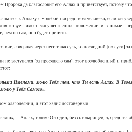
м Пророка да благословит его Аллах и приветствует, потому чт
ращаться к Аллаху с мольбой посредством человека, если он уве
риветствует имеет могущественное положение и занимает п
 чем он сам, оно будет принято.
твие, совершая через него тавассуль, то последний [по сути] за 
 или не заступался [за просящего сам], этот возлюбленный и пр
этот:
ми Именами, молю Тебя тем, что Ты есть Аллах. В Твоём Д
 молю у Тебя Самого».
твом благодеяний, и этот хадис достоверный.
ваятах, – Аллах, только Он один, без сотоварищей, а, средства
 да благословит его Аллах и приветствует, мы обращаемся [с м