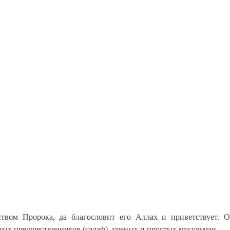
ством Пророка, да благословит его Аллах и приветствует. О
дных предшественников (салаф), ученых и простых мусульман.