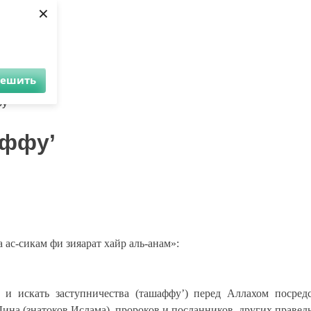
×
решить
и
Аудио
Видео
Инфо
Помощь проекту
у’
аффу’
ас-сикам фи зияарат хайр аль-анам»:
а и искать заступничества (ташаффу’) перед Аллахом посред
Дина (знатоков Ислама), пророков и посланников, других праве