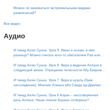
Можно ли заниматься экстремальными видами
развлечений?
Все видео
Аудио
И`тикад Ахлю Сунна. Урок 9. Иман и ислам, в чём
разница? Можно считать кого-то обитателем Рая или
Ада?
И`тикад Ахлю Сунна. Урок 8. Вера в видение Аллаха в
следующей жизни. Отрицание телесности Абу Бакром
аль-Исмаили. Отрицание телесности в книге Усмана ибн
Саида ад-Дарими. Иман – это слова, дела и познание
И`тикад Ахлю Сунна. Урок 7. Вера в нузуль (букв.:
нисхождение). Мнение Усмана ибн Саида ад-Дарими о
нузуле. Считал ли ад-Дарими, что Аллах описывается
физическим движением?
И`тикад Ахлю Сунна. Урок 6.Коран – несотворённая
речь Аллаха. Наше чтение Корана сотворено?
Предопределение судьбы