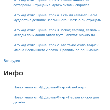
И`тикад Ахлю Сунна. Урок 5. Имена Аллаха не
сотворены. Отрицание мутазилитами сифатов.
Описание Аллаха сифатом «вадж» (букв.: лик)
И`тикад Ахлю Сунна. Урок 4. Есть ли какая-то цель/
мудрость в деяниях Всевышнего? Можно ли отрицать в
отношении Аллаха недостатки, отрицание которых не
пришло в Коране и Сунне? Концепция ибн Таймийи
И`тикад Ахлю Сунна. Урок 3. Исбат, тафвид, тавиль –
методы понимания аятов муташабихат. Можно ли
переводить сифаты аль-хабария на русский язык? Что
означает утверждение сифата «биля кейфа» (без
И`тикад Ахлю Сунна. Урок 2. Кто такие Ахлю Хадис?
образа)?
Имена Всевышнего Аллаха. Правильное понимание
Атрибутов Всевышнего Аллаха
Все аудио
Инфо
Новая книга от ИД Даруль-Фикр «Аль-Азкар»
Новая книга от ИД Даруль-Фикр «Первая книжка для
детей»