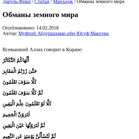
Даруль-Фикр
/
Статьи
/
Манхадж
/
Обманы земного мира
Обманы земного мира
Опубликовано:
14.02.2018
Автор:
Муфтий Абдуррахман ибн Юсуф Мангера
Всевышний Аллах говорит в Коране:
أَلْهَاكُمُ التَّكَاثُرُ
حَتَّىٰ زُرْتُمُ الْمَقَابِرَ
كَلَّا سَوْفَ تَعْلَمُونَ
ثُمَّ كَلَّا سَوْفَ تَعْلَمُونَ
كَلَّا لَوْ تَعْلَمُونَ عِلْمَ الْيَقِينِ
لَتَرَوُنَّ الْجَحِيمَ
ثُمَّ لَتَرَوُنَّهَا عَيْنَ الْيَقِينِ
ثُمَّ لَتُسْأَلُنَّ يَوْمَئِذٍ عَنِ النَّعِيمِ