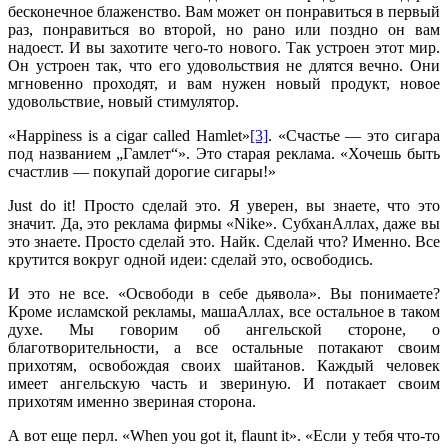
бесконечное блаженство. Вам может он понравиться в первый
раз, понравиться во второй, но рано или поздно он вам
надоест. И вы захотите чего-то нового. Так устроен этот мир.
Он устроен так, что его удовольствия не длятся вечно. Они
мгновенно проходят, и вам нужен новый продукт, новое
удовольствие, новый стимулятор.
«Нappiness is a cigar called Hamlet»
[3]
. «Счастье — это сигара
под названием „Гамлет“». Это старая реклама. «Хочешь быть
счастлив — покупай дорогие сигары!»
Just do it! Просто сделай это. Я уверен, вы знаете, что это
значит. Да, это реклама фирмы «Nike». СубханАллах, даже вы
это знаете. Просто сделай это. Найк. Сделай что? Именно. Все
крутится вокруг одной идеи: сделай это, освободись.
И это не все. «Освободи в себе дьявола». Вы понимаете?
Кроме исламской рекламы, машаАллах, все остальное в таком
духе. Мы говорим об ангельской стороне, о
благотворительности, а все остальные потакают своим
прихотям, освобождая своих шайтанов. Каждый человек
имеет ангельскую часть и звериную. И потакает своим
прихотям именно звериная сторона.
А вот еще перл. «When you got it, flaunt it». «Если у тебя что-то