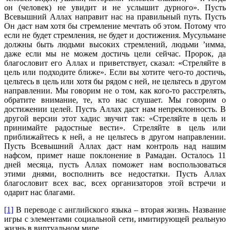
он (человек) не увидит и не услышит дурного». Пусть
Всевышний Аллах направит нас на правильный путь. Пусть
Он даст нам хотя бы стремление мечтать об этом. Потому что
если не будет стремления, не будет и достижения. Мусульмане
должны быть людьми высоких стремлений, людьми ’имма,
даже если мы не можем достичь цели сейчас. Пророк, да
благословит его Аллах и приветствует, сказал: «Стреляйте в
цель или подходите ближе». Если вы хотите чего-то достичь,
цельтесь в цель или хотя бы рядом с ней, не цельтесь в другом
направлении. Мы говорим не о том, как кого-то расстрелять,
обратите внимание, те, кто нас слушает. Мы говорим о
достижении целей. Пусть Аллах даст нам непреклонность. В
другой версии этот хадис звучит так: «Стреляйте в цель и
принимайте радостные вести». Стреляйте в цель или
приближайтесь к ней, а не цельтесь в другом направлении.
Пусть Всевышний Аллах даст нам контроль над нашим
нафсом, примет наше поклонение в Рамадан. Осталось 11
дней месяца, пусть Аллах поможет нам воспользоваться
этими днями, восполнить все недостатки. Пусть Аллах
благословит всех вас, всех организаторов этой встречи и
одарит нас благами.
[1]
В переводе с английского языка – вторая жизнь. Название
игры с элементами социальной сети, имитирующей реальную
жизнь в виртуальном мире