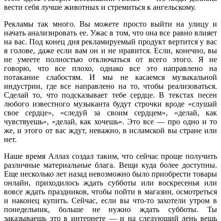
вести себя лучше животных и стремиться к ангельскому.
Рекламы так много. Вы можете просто выйти на улицу и
начать анализировать ее. Ужас в том, что она все равно влияет
на вас. Под конец дня рекламируемый продукт вертится у вас
в голове, даже если вам он и не нравится. Если, конечно, вы
не умеете полностью отключаться от всего этого. Я не
говорю, что все плохо, однако все это направлено на
потакание слабостям. И мы не касаемся музыкальной
индустрии, где все направлено на то, чтобы реализоваться.
Сделай то, что подсказывает тебе сердце. В текстах песен
любого известного музыканта будут строчки вроде «слушай
свое сердце», «следуй за своим сердцем», «делай, как
чувствуешь», «делай, как хочешь». Это все — про одно и то
же, и этого от вас ждут, неважно, в исламской вы стране или
нет.
Наше время Аллах создал таким, что сейчас проще получить
различные материальные блага. Вещи куда более доступны.
Еще несколько лет назад невозможно было приобрести товары
онлайн, приходилось ждать субботы или воскресенья или
вовсе ждать праздников, чтобы пойти в магазин, осмотреться
и наконец купить. Сейчас, если вы что-то захотели утром в
понедельник, больше не нужно ждать субботы. Ты
заказываешь это в интернете — и на следующий день вещь