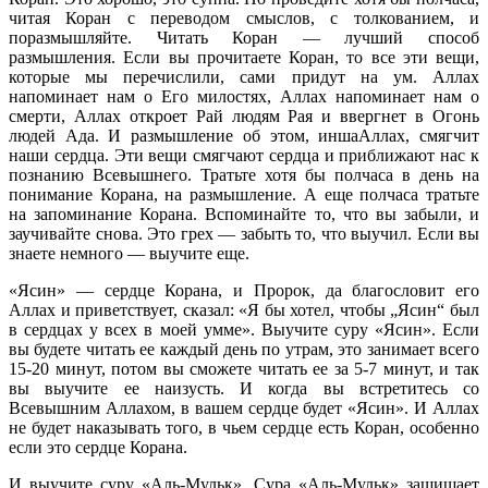
читая Коран с переводом смыслов, с толкованием, и
поразмышляйте. Читать Коран — лучший способ
размышления. Если вы прочитаете Коран, то все эти вещи,
которые мы перечислили, сами придут на ум. Аллах
напоминает нам о Его милостях, Аллах напоминает нам о
смерти, Аллах откроет Рай людям Рая и ввергнет в Огонь
людей Ада. И размышление об этом, иншаАллах, смягчит
наши сердца. Эти вещи смягчают сердца и приближают нас к
познанию Всевышнего. Тратьте хотя бы полчаса в день на
понимание Корана, на размышление. А еще полчаса тратьте
на запоминание Корана. Вспоминайте то, что вы забыли, и
заучивайте снова. Это грех — забыть то, что выучил. Если вы
знаете немного — выучите еще.
«Ясин» — сердце Корана, и Пророк, да благословит его
Аллах и приветствует, сказал: «Я бы хотел, чтобы „Ясин“ был
в сердцах у всех в моей умме». Выучите суру «Ясин». Если
вы будете читать ее каждый день по утрам, это занимает всего
15-20 минут, потом вы сможете читать ее за 5-7 минут, и так
вы выучите ее наизусть. И когда вы встретитесь со
Всевышним Аллахом, в вашем сердце будет «Ясин». И Аллах
не будет наказывать того, в чьем сердце есть Коран, особенно
если это сердце Корана.
И выучите суру «Аль-Мульк». Сура «Аль-Мульк» защищает