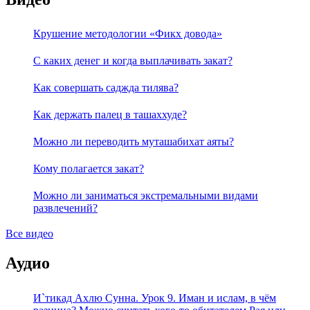
Крушение методологии «Фикх довода»
С каких денег и когда выплачивать закат?
Как совершать саджда тилява?
Как держать палец в ташаххуде?
Можно ли переводить муташабихат аяты?
Кому полагается закат?
Можно ли заниматься экстремальными видами
развлечений?
Все видео
Аудио
И`тикад Ахлю Сунна. Урок 9. Иман и ислам, в чём