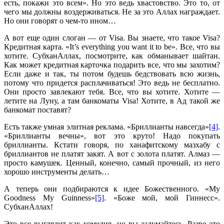
есть, покажи это всем». Но это ведь хвастовство. Это то, от
чего мы должны воздерживаться. Не за это Аллах награждает.
Но они говорят о чем-то ином…
А вот еще один слоган — от Visa. Вы знаете, что такое Visa?
Кредитная карта. «It’s everything you want it to be». Все, что вы
хотите. СубханАллах, посмотрите, как обманывает шайтан.
Как может кредитная карточка подарить все, что мы захотим?
Если даже и так, ты потом будешь бедствовать всю жизнь,
потому что придется расплачиваться! Это ведь не бесплатно.
Они просто завлекают тебя. Все, что вы хотите. Хотите —
летите на Луну, а там банкоматы Visa! Хотите, в Ад такой же
банкомат поставят?
Есть также умная элитная реклама. «Бриллианты навсегда»
[4]
.
«Бриллианты вечны», вот это круто! Надо покупать
бриллианты. Кстати говоря, по ханафитскому мазхабу с
бриллиантов не платят закят. А вот с золота платят. Алмаз —
просто камушек. Ценный, конечно, самый прочный, из него
хорошо инструменты делать…
А теперь они подбираются к идее Божественного. «My
Goodness My Guinness»
[5]
. «Боже мой, мой Гиннесс».
СубханАллах!
Это все выглядит как комедия, но вы задумайтесь. Разве это