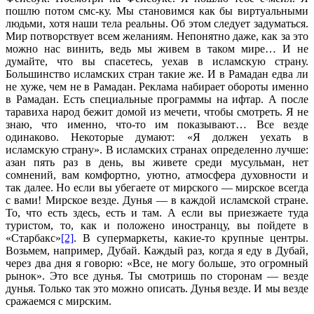
пошлю потом смс-ку. Мы становимся как бы виртуальными
людьми, хотя наши тела реальны. Об этом следует задуматься.
Мир потворствует всем желаниям. Непонятно даже, как за это
можно нас винить, ведь мы живем в таком мире… И не
думайте, что вы спасетесь, уехав в исламскую страну.
Большинство исламских стран такие же. И в Рамадан едва ли
не хуже, чем не в Рамадан. Реклама набирает обороты именно
в Рамадан. Есть специальные программы на ифтар. А после
таравиха народ бежит домой из мечети, чтобы смотреть. Я не
знаю, что именно, что-то им показывают… Все везде
одинаково. Некоторые думают: «Я должен уехать в
исламскую страну». В исламских странах определенно лучше:
азан пять раз в день, вы живете среди мусульман, нет
сомнений, вам комфортно, уютно, атмосфера духовности и
так далее. Но если вы убегаете от мирского — мирское всегда
с вами! Мирское везде. Дунья — в каждой исламской стране.
То, что есть здесь, есть и там. А если вы приезжаете туда
туристом, то, как и положено иностранцу, вы пойдете в
«Старбакс»
[2]
. В супермаркеты, какие-то крупные центры.
Возьмем, например, Дубай. Каждый раз, когда я еду в Дубай,
через два дня я говорю: «Все, не могу больше, это огромный
рынок». Это все дунья. Ты смотришь по сторонам — везде
дунья. Только так это можно описать. Дунья везде. И мы везде
сражаемся с мирским.