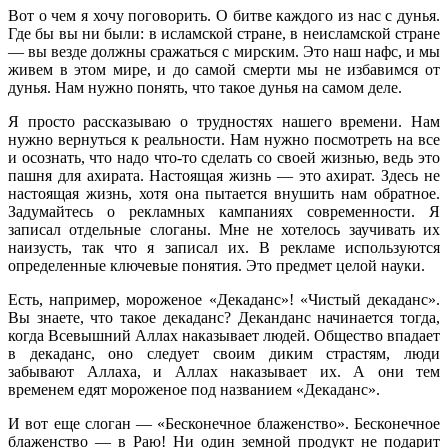
Вот о чем я хочу поговорить. О битве каждого из нас с дунья.
Где бы вы ни были: в исламской стране, в неисламской стране
— вы везде должны сражаться с мирским. Это наш нафс, и мы
живем в этом мире, и до самой смерти мы не избавимся от
дунья. Нам нужно понять, что такое дунья на самом деле.
Я просто рассказываю о трудностях нашего времени. Нам
нужно вернуться к реальности. Нам нужно посмотреть на все
и осознать, что надо что-то сделать со своей жизнью, ведь это
пашня для ахирата. Настоящая жизнь — это ахират. Здесь не
настоящая жизнь, хотя она пытается внушить нам обратное.
Задумайтесь о рекламных кампаниях современности. Я
записал отдельные слоганы. Мне не хотелось заучивать их
наизусть, так что я записал их. В рекламе используются
определенные ключевые понятия. Это предмет целой науки.
Есть, например, мороженое «Декаданс»! «Чистый декаданс».
Вы знаете, что такое декаданс? Деканданс начинается тогда,
когда Всевышний Аллах наказывает людей. Общество впадает
в декаданс, оно следует своим диким страстям, люди
забывают Аллаха, и Аллах наказывает их. А они тем
временем едят мороженое под названием «Декаданс».
И вот еще слоган — «Бесконечное блаженство». Бесконечное
блаженство — в Раю! Ни один земной продукт не подарит