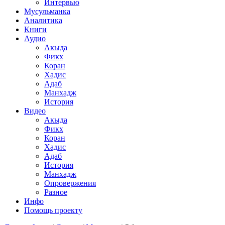
Интервью
Мусульманка
Аналитика
Книги
Аудио
Акыда
Фикх
Коран
Хадис
Адаб
Манхадж
История
Видео
Акыда
Фикх
Коран
Хадис
Адаб
История
Манхадж
Опровержения
Разное
Инфо
Помощь проекту