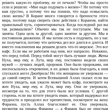
решить какую-то проблему, не от печали? Чтобы вы просто
сели и решили: «Мне надо подумать о жизни»? Не потому что
вам грустно, а потому что вы поняли, что надо осмыслить
свою жизнь? В Коране много говорится о бренности этого
мира, поэтому надо сверить свои действия с Кораном, найти
правильный путь, сориентироваться. Когда последний раз вы
так размышляли? Обычно мы так не поступаем. Мы так
заняты. Одна цель за другой, одно занятие за другим. Мы в
постоянном движении. И мы хотим сесть и подумать, но у нас
не получается, потому что цепочка дел все длится и длится. И
вместо поклонения мы решаем делать что-то мирское. Это все
нафс. Если мы не работаем над ним, все напрасно. Неважно,
что перед тобой. Перед тобой могут быть лучшие люди. Жены
Нуха, мир ему, и Лута, мир ему, постоянно видели своих
мужей — лучших людей, пророков. Они были пророками, им
ниспосылалось откровение, в их домах была благодать, к ним
спускался ангел Джибриль! Но эти женщины не уверовали —
до самой смерти. И затем Всевышний Аллах сказал: если вы
хотите увидеть, как ужасен может быть куфр, посмотрите на
жен Нуха, мир ему, и Лута, мир ему. Они не уверовали,
несмотря на то, что для этого были все условия. С другой
стороны, если вы хотите увидеть иман, который выдержал все
трудности и преодолел все препятствия, посмотрите на жену
Фараона, пусть Аллах благословит ее. Она уверовала,
несмотря на тирана Фараона — а Фараон был не простым