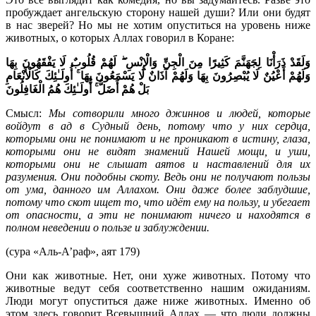
пробуждает ангельскую сторону нашей души? Или они будят
в нас зверей? Но мы не хотим опуститься на уровень ниже
животных, о которых Аллах говорил в Коране:
وَلَقَدْ ذَرَأْنَا لِجَهَنَّمَ كَثِيرًا مِنَ الْجِنِّ وَالْإِنْسِ ۖ لَهُمْ قُلُوبٌ لَا يَفْقَهُونَ بِهَا
وَلَهُمْ أَعْيُنٌ لَا يُبْصِرُونَ بِهَا وَلَهُمْ آذَانٌ لَا يَسْمَعُونَ بِهَا ۚ أُولَـٰئِكَ كَالْأَنْعَامِ
بَلْ هُمْ أَضَلُّ ۚ أُولَـٰئِكَ هُمُ الْغَافِلُونَ
Смысл:
Мы сотворили много джиннов и людей, которые
войдут в ад в Судный день, потому что у них сердца,
которыми они не понимают и не проникают в истину, глаза,
которыми они не видят знамений Нашей мощи, и уши,
которыми они не слышат аятов и наставлений для их
разумения. Они подобны скоту. Ведь они не получают пользы
от ума, данного им Аллахом. Они даже более заблудшие,
потому что скот ищет то, что идёт ему на пользу, и убегает
от опасности, а эти не понимают ничего и находятся в
полном неведении о пользе и заблуждении.
(сура «Аль-А’раф», аят 179)
Они как животные. Нет, они хуже животных. Потому что
животные ведут себя соответственно нашим ожиданиям.
Люди могут опуститься даже ниже животных. Именно об
этом здесь говорит Всевышний Аллах — что люди должны