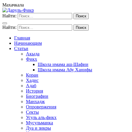
Махачкала
Найти:
Найти:
Главная
Начинающим
Статьи
Акыда
Фикх
Школа имама аш-Шафии
Школа имама Абу Ханифы
Коран
Хадис
Адаб
История
Биографии
Манхадж
Опровержения
Секты
Усуль аль-фикх
Мусульманка
Дуа и зикры