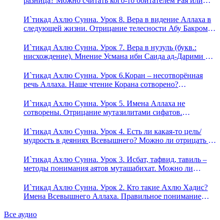
разница? Можно считать кого-то обитателем Рая или
Ада?
И`тикад Ахлю Сунна. Урок 8. Вера в видение Аллаха в
следующей жизни. Отрицание телесности Абу Бакром
аль-Исмаили. Отрицание телесности в книге Усмана
ибн Саида ад-Дарими. Иман – это слова, дела и
И`тикад Ахлю Сунна. Урок 7. Вера в нузуль (букв.:
познание
нисхождение). Мнение Усмана ибн Саида ад-Дарими о
нузуле. Считал ли ад-Дарими, что Аллах описывается
физическим движением?
И`тикад Ахлю Сунна. Урок 6.Коран – несотворённая
речь Аллаха. Наше чтение Корана сотворено?
Предопределение судьбы
И`тикад Ахлю Сунна. Урок 5. Имена Аллаха не
сотворены. Отрицание мутазилитами сифатов.
Описание Аллаха сифатом «вадж» (букв.: лик)
И`тикад Ахлю Сунна. Урок 4. Есть ли какая-то цель/
мудрость в деяниях Всевышнего? Можно ли отрицать в
отношении Аллаха недостатки, отрицание которых не
пришло в Коране и Сунне? Концепция ибн Таймийи
И`тикад Ахлю Сунна. Урок 3. Исбат, тафвид, тавиль –
методы понимания аятов муташабихат. Можно ли
переводить сифаты аль-хабария на русский язык? Что
означает утверждение сифата «биля кейфа» (без образа)?
И`тикад Ахлю Сунна. Урок 2. Кто такие Ахлю Хадис?
Имена Всевышнего Аллаха. Правильное понимание
Атрибутов Всевышнего Аллаха
Все аудио