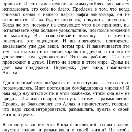
привозят. И это замечательно, альхамдулиЛлях, мы можем
использовать это себе во благо. Проблема в том, что когда
снимают оковы с нашего нафса, нафса аль-аммара, он не
остановится. И вы будете покупать, покупать, покупать…
Когда же эту посылку на следующее утро вам приносят, вы
испытываете куда большее удовольствие, чем после хождения
по магазину. Вы разворачиваете покупку — и хочется
повторить это ощущение. И вы повторяете, повторяете,
заказываете уже две вещи, потом три. И заканчивается это
тем, что вы ходите от одной коробки к другой, и ничего не
доставляет вам удовольствия! Это так работает. Так все
происходит в дунья. Ничто не вечно в этом мире. Дунья не
дает вам поддержки. Поддержку дает зикр, поминание
Аллаха.
Единственный путь выбраться из этого тупика — это сесть и
поразмышлять. Идет постоянная бомбардировка мирским! И
нам надо научиться жить в этой бомбежке, чтобы она нам не
вредила. И алимы говорят, что путь к этому — размышление.
Пророк, да благословит его Аллах и приветствует, говорил,
что надо сконцентрироваться, размышлять, думать о своей
жизни, о целях.
Я спрошу у вас вот что. Когда в последний раз вы сидели,
опустив голову, и размышляли о своей жизни? Не чтобы