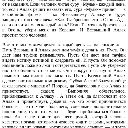
от наказания. Если человек читал суру «Мульк» каждый день,
то, если Аллах решит наказать его, сура «Мульк» придет — в
какой-либо форме — ко Всевышнему Аллаху и будет
защищать этого человека: «Как Ты бросишь его в Огонь Ада,
если он читал меня каждый день? Если Ты хочешь бросить его
в Огонь, убери меня из Корана». И Всевышний Аллах
простит того человека.
Вот что мы можем делать каждый день — маленькие дела.
Путь Всевышний Аллах даст нам тауфик делать их. Пусть Он
даст нам тауфик размышлять. Пусть Он даст нам тауфик
видеть истину истиной и следовать ей. И пусть Он поможет
нам видеть ложь во лжи и остерегаться ее. Пусть Он убережет
нас об обманов этого мира. Они вокруг нас, пусть Аллах
поможет нам видеть их насквозь. Пусть Всевышний Аллах
сделает нас слепыми к мирскому. СубханАллах! Зачем вообще
связываться с мирским? Пророк, да благословит его Аллах и
приветствует, сказал: «Выполняя обязательное,
приближаешься к Аллаху». А затем он, да благословит его
Аллах и приветствует, добавил: «А кто хочет приблизиться
больше — кто хочет большего, совершает дополнительное
поклонение, суннат-намазы — будет приближаться больше,
пока Аллах не станет для него рукой, которой человек
касается, ногами, которыми человек ходит, глазами, которыми
человек видит, ушами, которыми человек слышит, — и тогда