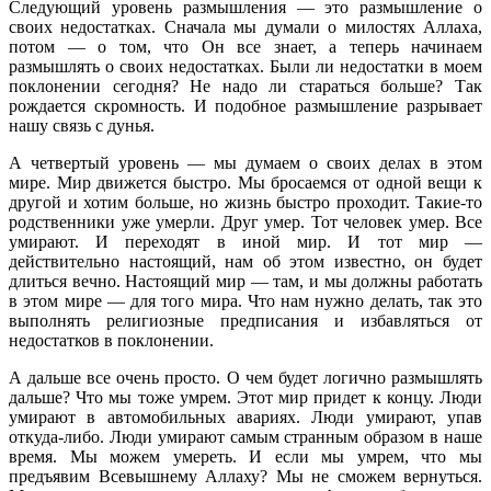
Следующий уровень размышления — это размышление о
своих недостатках. Сначала мы думали о милостях Аллаха,
потом — о том, что Он все знает, а теперь начинаем
размышлять о своих недостатках. Были ли недостатки в моем
поклонении сегодня? Не надо ли стараться больше? Так
рождается скромность. И подобное размышление разрывает
нашу связь с дунья.
А четвертый уровень — мы думаем о своих делах в этом
мире. Мир движется быстро. Мы бросаемся от одной вещи к
другой и хотим больше, но жизнь быстро проходит. Такие-то
родственники уже умерли. Друг умер. Тот человек умер. Все
умирают. И переходят в иной мир. И тот мир —
действительно настоящий, нам об этом известно, он будет
длиться вечно. Настоящий мир — там, и мы должны работать
в этом мире — для того мира. Что нам нужно делать, так это
выполнять религиозные предписания и избавляться от
недостатков в поклонении.
А дальше все очень просто. О чем будет логично размышлять
дальше? Что мы тоже умрем. Этот мир придет к концу. Люди
умирают в автомобильных авариях. Люди умирают, упав
откуда-либо. Люди умирают самым странным образом в наше
время. Мы можем умереть. И если мы умрем, что мы
предъявим Всевышнему Аллаху? Мы не сможем вернуться.