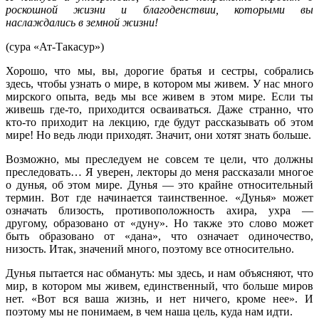
роскошной жизни и благоденствии, которыми вы
наслаждались в земной жизни!
(cура «Ат-Такасур»)
Хорошо, что мы, вы, дорогие братья и сестры, собрались
здесь, чтобы узнать о мире, в котором мы живем. У нас много
мирского опыта, ведь мы все живем в этом мире. Если ты
живешь где-то, приходится осваиваться. Даже странно, что
кто-то приходит на лекцию, где будут рассказывать об этом
мире! Но ведь люди приходят. Значит, они хотят знать больше.
Возможно, мы преследуем не совсем те цели, что должны
преследовать… Я уверен, лекторы до меня рассказали многое
о дунья, об этом мире. Дунья — это крайне относительный
термин. Вот где начинается таинственное. «Дунья» может
означать близость, противоположность ахира, ухра —
другому, образовано от «дуну». Но также это слово может
быть образовано от «дана», что означает одиночество,
низость. Итак, значений много, поэтому все относительно.
Дунья пытается нас обмануть: мы здесь, и нам объясняют, что
мир, в котором мы живем, единственный, что больше миров
нет. «Вот вся ваша жизнь, и нет ничего, кроме нее». И
поэтому мы не понимаем, в чем наша цель, куда нам идти.