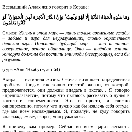
Всевышний Аллах ясно говорит в Коране:
وَمَا هَـٰذِهِ الْحَيَاةُ الدُّنْيَا إِلَّا لَهْوٌ وَلَعِبٌ ۚ وَإِنَّ الدَّارَ الْآخِرَةَ لَهِيَ الْحَيَوَانُ ۚ لَوْ
كَانُوا يَعْلَمُونَ
Смысл:
Жизнь в этом мире
—
лишь только временные услады
– забава и игра для неуразумевших, словно коротенькая
детская игра. Поистине, будущий мир
—
это истинное,
совершенное, вечное обиталище. Это
—
твёрдая истина,
которую должны бы постичь эти люди (неверующие), если бы
разумели.
(сура «Аль-‘Нкабут», аят 64)
Ахира — истинная жизнь. Сейчас возникает определенная
проблема. Людям так тошно от этой жизни, от которой,
предполагается, они должны впадать в экстаз… Я говорю
«предполагается», потому что пытаюсь рассказать о дунья в
контексте современности. Это и просто, и сложно
одновременно, потому что нужно как бы извлечь себя оттуда,
где мы всем наслаждаемся. Я, пожалуй, не буду говорить
«наслаждаемся», скорее, «погружаемся».
Я приведу вам пример. Сейчас во всем царит легкость:
«делай, что хочешь, никто не мешает». Если, несмотря на это,