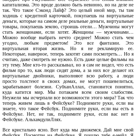
капитализма. Это вроде должно быть невинно, но на деле не
так. Что такое Сэконд Лайф? Это целый иной мир, ты там
ходишь с кредитной карточкой, покупаешь на виртуальные
деньги, которые на самом деле реальные деньги, виртуальные
товары, покупаешь землю, строишь отели… Мужчины могут
стать женщинами, если хотят. Женщины — мужчинами…
Можно вообще выбрать нечто среднее! Можно стать чем
угодно, любым предметом! Это все фантазии. Это
виртуальная вторая жизнь. Но я не рекламирую ее.
Некоторые, наверное, теперь захотят сами посмотреть… Но я
считаю, даже смотреть не нужно. Есть даже целые фильмы на
эту тему. Мне кто-то рассказывал, но я сам не видел, что есть
фильм про то, как люди сидят дома, а за них все делают их
виртуальные двойники, выполняют всю работу, а люди
просто толстеют в своих домах, не могут пошевелиться,
зарабатывают болезни. СубханАллах, становится понятно,
куда катится мир. Мы потакаем всем своим слабостям.
Неужели мы исчерпали все возможности этого мира? Так что
теперь живем лишь в Фейсбуке? Поднимите руки, если вы
знаете, что такое Фейсбук. Поднимите руки, если вы есть в
Фейсбуке. Нет, не так, поднимите руки, если вас нет в
Фейсбуке. АльхамдулиЛлях.
Все кристально ясно. Вот куда мы движемся. Дай мне свой
Фейсбук. Посмотри на Фейсбуке. Я пошлю тебе е-мейл. Я