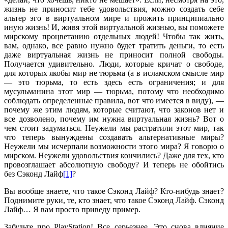
жизнь не приносит тебе удовольствия, можно создать себе
альтер эго в виртуальном мире и прожить принципиально
иную жизнь! И, живя этой виртуальной жизнью, вы поможете
мирскому процветанию отдельных людей! Чтобы так жить,
вам, однако, все равно нужно будет тратить деньги, то есть
даже виртуальная жизнь не приносит полной свободы.
Получается удивительно. Люди, которые кричат о свободе,
для которых якобы мир не тюрьма (а в исламском смысле мир
— это тюрьма, то есть здесь есть ограничения; и для
мусульманина этот мир — тюрьма, потому что необходимо
соблюдать определенные правила, вот что имеется в виду), —
почему же этим людям, которые считают, что законов нет и
все дозволено, почему им нужна виртуальная жизнь? Вот о
чем стоит задуматься. Неужели мы растратили этот мир, так
что теперь вынуждены создавать альтернативные миры?
Неужели мы исчерпали возможности этого мира? Я говорю о
мирском. Неужели удовольствия кончились? Даже для тех, кто
провозглашает абсолютную свободу? И теперь не обойтись
без Сэконд Лайф
[1]
?
Вы вообще знаете, что такое Сэконд Лайф? Кто-нибудь знает?
Поднимите руки, те, кто знает, что такое Сэконд Лайф. Сэконд
Лайф… Я вам просто приведу пример.
Забудьте про PlayStation! Все серьезнее. Это снова влияние