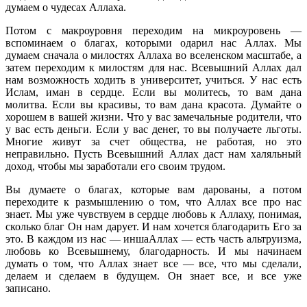
думаем о чудесах Аллаха.
Потом с макроуровня переходим на микроуровень —
вспоминаем о благах, которыми одарил нас Аллах. Мы
думаем сначала о милостях Аллаха во вселенском масштабе, а
затем переходим к милостям для нас. Всевышний Аллах дал
нам возможность ходить в университет, учиться. У нас есть
Ислам, иман в сердце. Если вы молитесь, то вам дана
молитва. Если вы красивы, то вам дана красота. Думайте о
хорошем в вашей жизни. Что у вас замечальные родители, что
у вас есть деньги. Если у вас денег, то вы получаете льготы.
Многие живут за счет общества, не работая, но это
неправильно. Пусть Всевышний Аллах даст нам халяльный
доход, чтобы мы заработали его своим трудом.
Вы думаете о благах, которые вам дарованы, а потом
переходите к размышлению о том, что Аллах все про нас
знает. Мы уже чувствуем в сердце любовь к Аллаху, понимая,
сколько благ Он нам дарует. И нам хочется благодарить Его за
это. В каждом из нас — иншаАллах — есть часть альтруизма,
любовь ко Всевышнему, благодарность. И мы начинаем
думать о том, что Аллах знает все — все, что мы сделали,
делаем и сделаем в будущем. Он знает все, и все уже
записано.