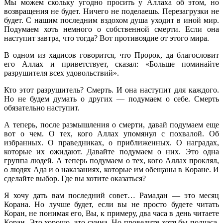
Мы можем скольку угодно просить у Аллаха об этом, но
возвращения не будет. Ничего не поделаешь. Перезагрузки не
будет. С нашим последним вздохом душа уходит в иной мир.
Подумаем хоть немного о собственной смерти. Если она
наступит завтра, что тогда? Вот противоядие от этого мира.
В одном из хадисов говорится, что Пророк, да благословит
его Аллах и приветствует, сказал: «Больше поминайте
разрушителя всех удовольствий».
Кто этот разрушитель? Смерть. И она наступит для каждого.
Но не будем думать о других — подумаем о себе. Смерть
обязательно наступит.
А теперь, после размышления о смерти, давай подумаем еще
вот о чем. О тех, кого Аллах упомянул с похвалой. Об
избранных. О праведниках, о приближенных. О наградах,
которые их ожидают. Давайте подумаем о них. Это одна
группа людей. А теперь подумаем о тех, кого Аллах проклял,
о людях Ада и о наказаниях, которые им обещаны в Коране. И
сделайте выбор. Где вы хотите оказаться?
Я хочу дать вам последний совет… Рамадан — это месяц
Корана. Но лучше будет, если вы не просто будете читать
Коран, не понимая его, Вы, к примеру, два часа в день читаете
Коран. Это хорошо, это сунна. Но проведите хотя бы полчаса,