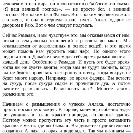
человеком этого мира, он провозгласил себя богом, он сказал:
«Я ваш великий господь», — не просто бог, а великий
господь. Вот каким был Фараон. Вот с каким человеком жила
его жена, и она вытерпела казнь, пусть Аллах одарит ее
дворцом в Раю. Вот о чем следует подумать.
Сейчас Рамадан, и мы чувствуем это, мы отказываемся от еды,
питья и сексуальных отношений с рассвета до заката. Мы
отказываемся от дозволенных в основе вещей, и это время
может помочь нам укротить наш нафс. Но одного этого
недостаточно. Давайте введем для себя время размышления —
каждый день. Особенно в Рамадан. И пусть это будет время,
когда вы не будете заняты, когда вам не будут звонить, когда
вы не будете проверять электронную почту, когда вокруг не
будет много народу. Например, во время фаджра. Вы встаете
на сухур, после сухура сядьте и прочитайте дуа. А потом
начните размышлять. Размышлять как? Многие алимы
разъяснили это.
Начинаем с размышления о чудесах Аллаха, достаточно
просто посмотреть вокруг. В городе, конечно, особенно чудес
не увидишь в плане красот природы, сплошные здания.
Поэтому можно пропустить эту часть и просто вспомнить
красивые места, где вы бывали. Вы думаете о удивительных
созданиях Аллаха, о горах и водопадах. Так мы начинаем —