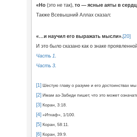
«
Но
(это не так),
то — ясные аяты в сердца
Также Всевышний Аллах сказал:
«…
и научил его выражать мысли
»
.
[20]
И это было сказано как о знаке проявленно
Часть 1.
Часть 3.
[1]
Шестую главу о разуме и его достоинствах мы
[2]
Имам аз-Забиди пишет, что это может означат
[3]
Коран, 3:18.
[4]
«Итхаф», 1/100.
[5]
Коран, 58:11.
[6]
Коран, 39:9.