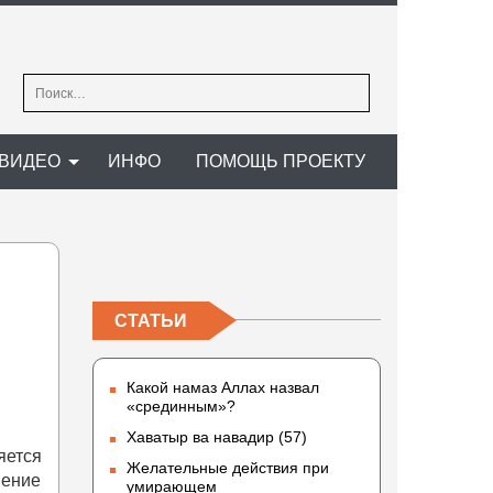
Найти:
ВИДЕО
ИНФО
ПОМОЩЬ ПРОЕКТУ
СТАТЬИ
Какой намаз Аллах назвал
«срединным»?
Хаватыр ва навадир (57)
яется
Желательные действия при
нение
умирающем