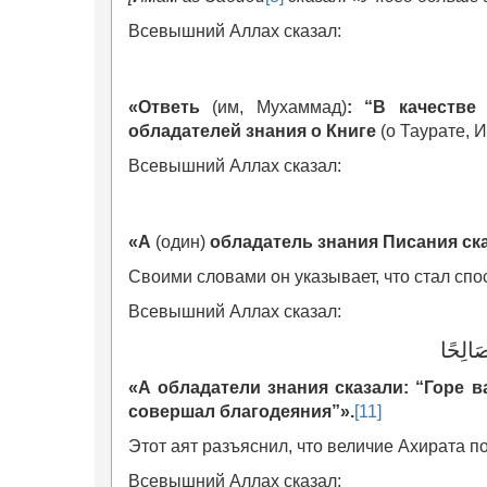
Всевышний Аллах сказал:
«
Ответь
(им, Мухаммад)
: “В качестве
обладателей знания о Книге
(о Таурате, 
Всевышний Аллах сказал:
«
А
(один)
обладатель знания Писания ска
Своими словами он указывает, что стал спо
Всевышний Аллах сказал:
صَالِحًا
«
А облада
тели
знани
я
сказали: “Горе в
совершал благодеяния”
»
.
[11]
Этот аят разъяснил, что величие Ахирата п
Всевышний Аллах сказал: