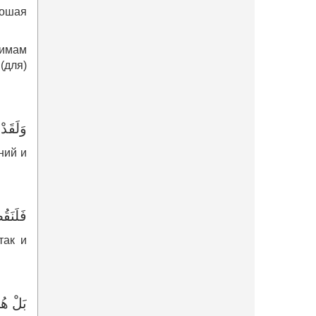
ошая
[имам
(для)
وَلَقَدْ
ний и
فَلَنَقُص
так и
بَلْ هُ