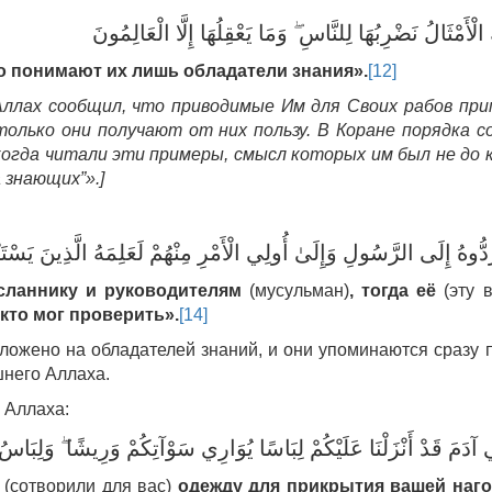
 الْأَمْثَالُ نَضْرِبُهَا لِلنَّاسِ ۖ وَمَا يَعْقِلُهَا إِلَّا الْعَالِمُونَ
о понимают их лишь обладатели знания
»
.
[12]
Аллах сообщил, что приводимые Им для Своих рабов пр
олько они получают от них пользу. В Коране порядка с
когда читали эти примеры, смысл которых им был не до 
а знающих”».]
َدُّوهُ إِلَى الرَّسُولِ وَإِلَىٰ أُولِي الْأَمْرِ مِنْهُمْ لَعَلِمَهُ الَّذِينَ يَسْتَن
осланнику и руководителям
(мусульман)
, тогда е
ё
(эту в
 кто мо
г
проверить
».
[14]
ложено на обладателей знаний, и они упоминаются сразу 
него Аллаха.
 Аллаха:
ي آدَمَ قَدْ أَنْزَلْنَا عَلَيْكُمْ لِبَاسًا يُوَارِي سَوْآتِكُمْ وَرِيشًا ۖ وَلِبَاسُ 
м
(сотворили для вас)
одежду для прикрытия вашей наго