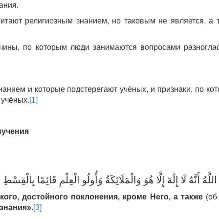
ания.
читают религиозным знанием, но таковым не является, а 
ичины, по которым люди занимаются вопросами разногла
нанием и которые подстерегают учёных, и признаки, по ко
 учёных.
[1]
зучения
لَّهُ أَنَّهُ لَا إِلَٰهَ إِلَّا هُوَ وَالْمَلَائِكَةُ وَأُولُو الْعِلْمِ قَائِمًا بِالْقِسْطِ
икого
,
достойного поклонения, кроме Него, а также
(об
 знания
».
[3]