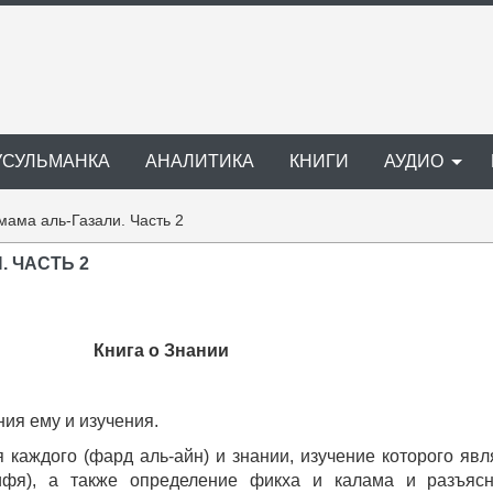
УСУЛЬМАНКА
АНАЛИТИКА
КНИГИ
АУДИО
мама аль-Газали. Часть 2
. ЧАСТЬ 2
Книга о Знании
ния ему и изучения.
 каждого (фард аль-айн) и знании, изучение которого явл
кифя), а также определение фикха и калама и разъяс