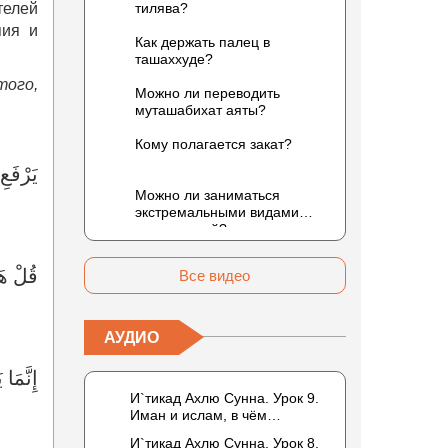
телей
тилява?
пия и
Как держать палец в
ташаххуде?
того,
Можно ли переводить
муташабихат аяты?
Кому полагается закат?
يَرْفَعِ
Можно ли заниматься
экстремальными видами
развлечений?
قُلْ هَ
Все видео
АУДИО
إِنَّمَا
И`тикад Ахлю Сунна. Урок 9.
Иман и ислам, в чём
разница? Можно считать кого-
И`тикад Ахлю Сунна. Урок 8.