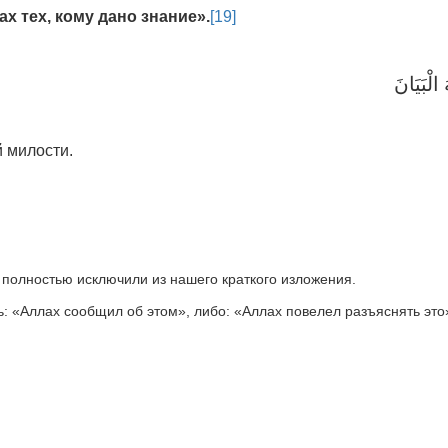
х тех, кому дано знание
».
[19]
 الْبَيَانَ
й милости.
 полностью исключили из нашего краткого изложения.
ь: «Аллах сообщил об этом», либо: «Аллах повелел разъяснять это