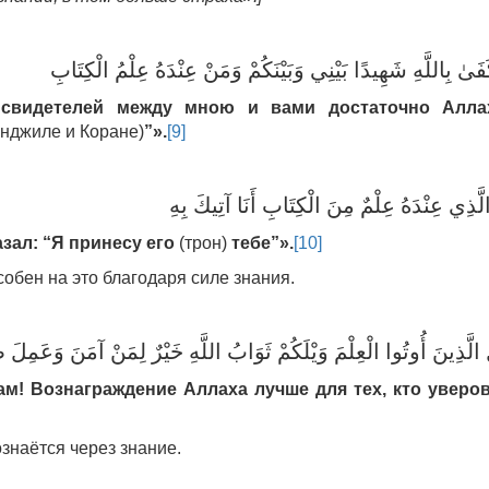
َىٰ بِاللَّهِ شَهِيدًا بَيْنِي وَبَيْنَكُمْ وَمَنْ عِنْدَهُ عِلْمُ الْكِتَابِ
 свидетелей между мною и вами достаточно Алла
Инджиле и Коране)
”».
[9]
َّذِي عِنْدَهُ عِلْمٌ مِنَ الْكِتَابِ أَنَا آتِيكَ بِهِ
зал: “Я принесу его
(трон)
тебе”
».
[10]
собен на это благодаря силе знания.
الَّذِينَ أُوتُوا الْعِلْمَ وَيْلَكُمْ ثَوَابُ اللَّهِ خَيْرٌ لِمَنْ آمَنَ وَعَمِلَ 
ам! Вознаграждение Аллаха лучше для тех, кто уверо
ознаётся через знание.