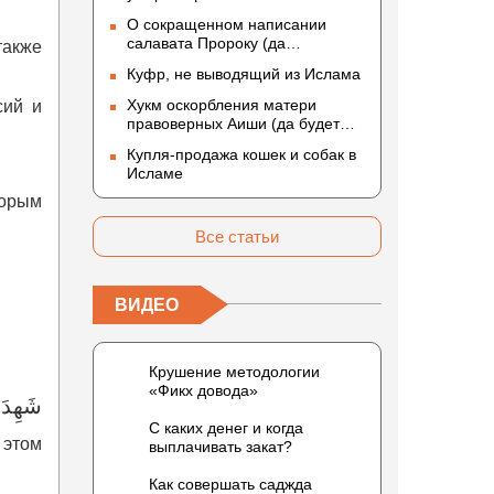
О сокращенном написании
салавата Пророку (да
также
благословит его Аллах и
Куфр, не выводящий из Ислама
приветствует)
Хукм оскорбления матери
сий и
правоверных Аиши (да будет
доволен ею Аллах)
Купля-продажа кошек и собак в
Исламе
торым
Все статьи
ВИДЕО
Крушение методологии
«Фикх довода»
شَهِدَ ال
С каких денег и когда
 этом
выплачивать закат?
Как совершать саджда