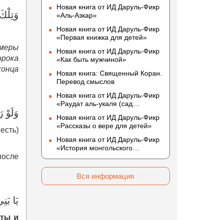
Новая книга от ИД Даруль-Фикр
وَتِلْكَ
«Аль-Азкар»
Новая книга от ИД Даруль-Фикр
«Первая книжка для детей»
имеры
Новая книга от ИД Даруль-Фикр
орока
«Как быть мужчиной»
конца
Новая книга: Священный Коран.
Перевод смыслов
Новая книга от ИД Даруль-Фикр
«Раудат аль-укаля (cад
وَلَوْ ر
благоразумных и услада
Новая книга от ИД Даруль-Фикр
благородных)»
«Рассказы о вере для детей»
есть)
Новая книга от ИД Даруль-Фикр
«История монгольского
после
нашествия»
Вся информация
يَا بَنِ
ты и