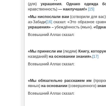
(для)
украшения. Однако одежда бо
нравственность)
— наилучшая!
»
[15]
«
Мы ниспослали вам
(сотворили для вас)
аз-Забади
[16]
сказал: «Это образное сравн
украшения
»
–
убеждённость (якын).
«
Одна
Всевышний Аллах сказал:
«
Мы принесли им
(людям)
Книгу, котору
назиданий)
на основании
знания
».
[17]
Всевышний Аллах сказал:
«
Мы обязательно расскажем им
(пророк
явных)
на основании
(совершенного)
зна
Всевышний Аллах сказал: