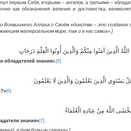
ул первым Себя, вторыми – ангелов, а третьими – облада
точно как обозначения величия и достоинства, великоле
о Всевышнего Аллаха о Своём единстве – это создание 
ужающем материальном мире, так и в нас самих».]
 اللَّهُ الَّذِينَ آمَنُوا مِنْكُمْ وَالَّذِينَ أُوتُوا الْعِلْمَ دَرَجَاتٍ
и обладателей знания
».
[5]
لْ يَسْتَوِي الَّذِينَ يَعْلَمُونَ وَالَّذِينَ لَا يَعْلَمُونَ
м?»
[6]
 يَخْشَى اللَّهَ مِنْ عِبَادِهِ الْعُلَمَاءُ
ладатели знания»
[7]
знаний, в том больше страха».]