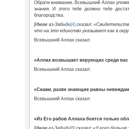
Обрати внимание, Всевышний Аллах упомян
знания. И этого тебе должно тебе доста
благородства.
[Имам аз-Забиди
[4]
сказал: «Свидетельств
что на это единство указывает как в окр
Всевышний Аллах сказал:
«
Аллах возвышает верующих среди вас 
Всевышний Аллах сказал:
«Скажи, разве знающие равны невежда
Всевышний Аллах сказал:
«Из Его рабов Аллаха боятся только об
[Имам аз-Забиди
[8]
сказал: «У кого больше 