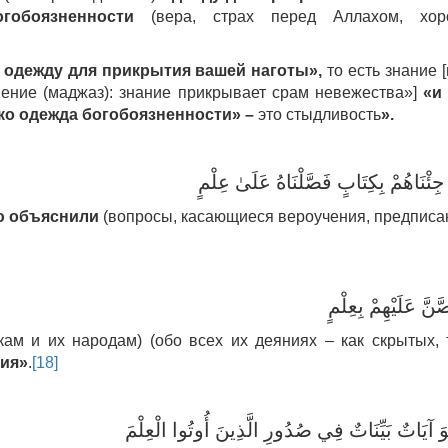
гобоязненности
(вера, страх перед Аллахом, хор
одежду для прикрытия вашей наготы
»,
то есть знание 
ение (маджаз): знание прикрывает срам невежества»]
«
и
ко одежда богобоязненности
»
–
это стыдливость
»
.
 جِئْنَاهُمْ بِكِتَابٍ فَصَّلْنَاهُ عَلَىٰ عِلْمٍ
ю объяснили
(вопросы, касающиеся вероучения, предписа
َّنَّ عَلَيْهِمْ بِعِلْمٍ
ам и их народам) (обо всех их деяниях – как скрытых, 
ния
»
.
[18]
وَ آيَاتٌ بَيِّنَاتٌ فِي صُدُورِ الَّذِينَ أُوتُوا الْعِلْمَ