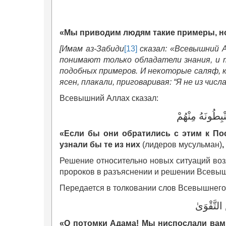
«
Мы приводим людям
т
акие примеры, н
[Имам аз-Забиди
[13]
сказал: «Всевышний 
понимают только обладатели знания, и т
подобных примеров. И некоторые саляф, 
ясен, плакали, приговаривая: “Я не из числ
Всевышний Аллах сказал:
ْبِطُونَهُ مِنْهُمْ
«
Если бы они обратились с этим к П
узнали бы те из них
(лидеров мусульман)
,
Решение относительно новых ситуаций воз
пророков в разъяснении и решении Всевыш
Передается в толковании слов Всевышнего
التَّقْوَىٰ
«
О потомки Адама! Мы ниспослали ва