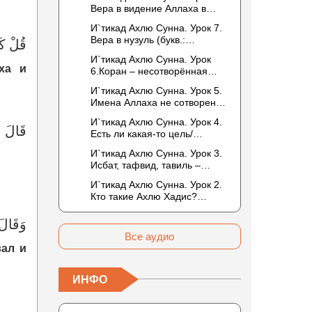
то обитателем Рая или Ада?
Вера в видение Аллаха в
следующей жизни.
И`тикад Ахлю Сунна. Урок 7.
Отрицание телесности Абу
Вера в нузуль (букв.:
قُلْ كَف
Бакром аль-Исмаили.
нисхождение). Мнение
Отрицание телесности в
И`тикад Ахлю Сунна. Урок
Усмана ибн Саида ад-Дарими
книге Усмана ибн Саида ад-
ха и
6.Коран – несотворённая
о нузуле. Считал ли ад-
Дарими. Иман – это слова,
речь Аллаха. Наше чтение
Дарими, что Аллах
И`тикад Ахлю Сунна. Урок 5.
дела и познание
Корана сотворено?
описывается физическим
Имена Аллаха не сотворены.
Предопределение судьбы
движением?
Отрицание мутазилитами
И`тикад Ахлю Сунна. Урок 4.
сифатов. Описание Аллаха
قَالَ ال
Есть ли какая-то цель/
сифатом «вадж» (букв.: лик)
мудрость в деяниях
И`тикад Ахлю Сунна. Урок 3.
Всевышнего? Можно ли
Исбат, тафвид, тавиль –
отрицать в отношении Аллаха
методы понимания аятов
недостатки, отрицание
И`тикад Ахлю Сунна. Урок 2.
муташабихат. Можно ли
которых не пришло в Коране
Кто такие Ахлю Хадис?
переводить сифаты аль-
и Сунне? Концепция ибн
Имена Всевышнего Аллаха.
хабария на русский язык? Что
Таймийи
Правильное понимание
وَقَالَ 
означает утверждение
Атрибутов Всевышнего
сифата «биля кейфа» (без
Все аудио
Аллаха
вал и
образа)?
ИНФО