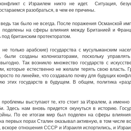
конфликт с Израилем никто не идет. Ситуация, безус
остараемся разобраться, в чем ее причины.
, ведь так было не всегда. После поражения Османской им
и поделены на сферы влияния между Британией и Франц
ь под британским протекторатом.
и не только арабские) государства с мусульманским насе
 были созданы колонизаторами, поскольку управлять
ыгодно. Так возникло множество государств с искусст
и, которые естественно не желали терять свою власть. 
росто по линейке, что создавало почву для будущих конфл
ю этих государств в будущем. В общем, политика «раз
проблемы выступают те, кто стоит за Изралем, а именн
 Здесь нам вновь придется окунуться в историю. Госу
войны. По ее итогам мир был поделен на сферы влияни
а первых порах Сталин оказывал активную, в том числе в
, вскоре отношения СССР и Израиля испортились, и Израи