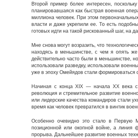
Второй пример более интересен, поскольку
планировавшаяся как быстрая военная операц
миллиона человек. При этом первоначальных 
власти и даже укрепили ее. То есть подобн
готовых идти на такой рискованный шаг, на д
Мне снова могут возразить, что технологиче
находясь в меньшинстве, с чем я опять же
действительно часто были в меньшинстве, но 
использовали разведку, использовали военные
уже в эпоху Омейядов стали формироваться 
Начиная с конца ХIX — начала ХХ века с
революция и стремительное развитие военно
или лидерские качества командиров стали ух
время как человек превратился в винтик вое
Особенно очевидно это стало в Первую М
позиционной или окопной войне, а линия ф
прорыва. Дальнейшее развитие военных техно