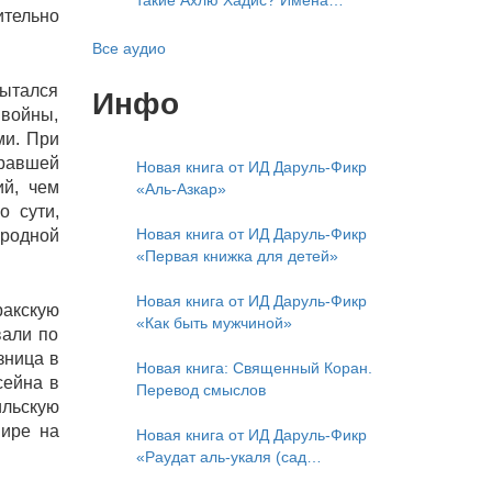
такие Ахлю Хадис? Имена
ительно
Что означает утверждение
Всевышнего Аллаха. Правильное
сифата «биля кейфа» (без
понимание Атрибутов
Все аудио
образа)?
Всевышнего Аллаха
пытался
Инфо
 войны,
ми. При
гравшей
Новая книга от ИД Даруль-Фикр
ий, чем
«Аль-Азкар»
о сути,
Новая книга от ИД Даруль-Фикр
ародной
«Первая книжка для детей»
Новая книга от ИД Даруль-Фикр
ракскую
«Как быть мужчиной»
вали по
зница в
Новая книга: Священный Коран.
сейна в
Перевод смыслов
ильскую
мире на
Новая книга от ИД Даруль-Фикр
«Раудат аль-укаля (cад
благоразумных и услада