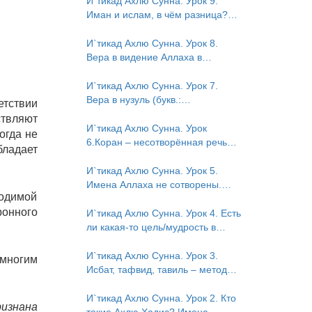
И`тикад Ахлю Сунна. Урок 9.
Иман и ислам, в чём разница?
Можно считать кого-то
обитателем Рая или Ада?
И`тикад Ахлю Сунна. Урок 8.
Вера в видение Аллаха в
следующей жизни. Отрицание
телесности Абу Бакром аль-
И`тикад Ахлю Сунна. Урок 7.
Исмаили. Отрицание телесности
Вера в нузуль (букв.:
етствии
в книге Усмана ибн Саида ад-
нисхождение). Мнение Усмана
твляют
Дарими. Иман – это слова, дела
ибн Саида ад-Дарими о нузуле.
И`тикад Ахлю Сунна. Урок
огда не
и познание
Считал ли ад-Дарими, что Аллах
6.Коран – несотворённая речь
бладает
описывается физическим
Аллаха. Наше чтение Корана
движением?
сотворено? Предопределение
И`тикад Ахлю Сунна. Урок 5.
судьбы
Имена Аллаха не сотворены.
водимой
Отрицание мутазилитами
ронного
сифатов. Описание Аллаха
И`тикад Ахлю Сунна. Урок 4. Есть
сифатом «вадж» (букв.: лик)
ли какая-то цель/мудрость в
деяниях Всевышнего? Можно ли
отрицать в отношении Аллаха
И`тикад Ахлю Сунна. Урок 3.
многим
недостатки, отрицание которых
Исбат, тафвид, тавиль – методы
не пришло в Коране и Сунне?
понимания аятов муташабихат.
Концепция ибн Таймийи
Можно ли переводить сифаты
И`тикад Ахлю Сунна. Урок 2. Кто
ризнана
аль-хабария на русский язык?