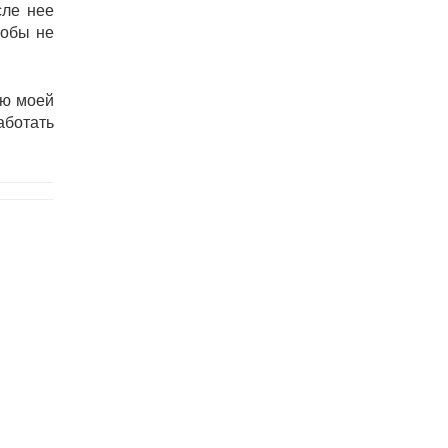
сле нее
тобы не
ью моей
ботать