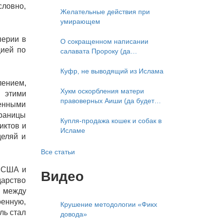
ловно,
Желательные действия при
умирающем
перии в
О сокращенном написании
ией по
салавата Пророку (да
благословит его Аллах и
приветствует)
Куфр, не выводящий из Ислама
лением,
Хукм оскорбления матери
 этими
правоверных Аиши (да будет
венными
доволен ею Аллах)
Границы
Купля-продажа кошек и собак в
иктов и
Исламе
деляй и
Все статьи
о США и
Видео
дарство
я между
оенную,
Крушение методологии «Фикх
ль стал
довода»