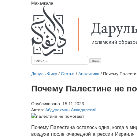
Махачкала
Найти:
Главная
Начинающим
Статьи
Мусульманка
Аналит
Даруль-Фикр
/
Статьи
/
Аналитика
/
Почему Палести
Почему Палестине не п
Опубликовано:
15.11.2023
Автор:
Абдурахман Алкадарский
Почему Палестина осталось одна, когда в ми
воздухе после очередной агрессии Израиля 