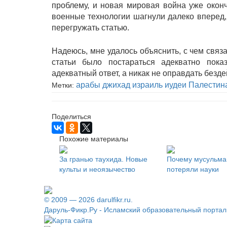
проблему, и новая мировая война уже оконч
военные технологии шагнули далеко вперед, 
перегружать статью.
Надеюсь, мне удалось объяснить, с чем свя
статьи было постараться адекватно пока
адекватный ответ, а никак не оправдать безд
арабы
джихад
израиль
иудеи
Палестин
Метки:
Поделиться
Похожие материалы
За гранью таухида. Новые
Почему мусульма
культы и неоязычество
потеряли науки
© 2009 — 2026 darulfikr.ru.
Даруль-Фикр.Ру - Исламский образовательный портал