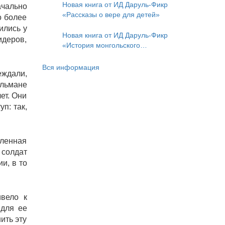
благородных)»
Новая книга от ИД Даруль-Фикр
ачально
«Рассказы о вере для детей»
о более
ились у
Новая книга от ИД Даруль-Фикр
идеров,
«История монгольского
нашествия»
Вся информация
еждали,
ульмане
ет. Они
п: так,
ленная
 солдат
и, в то
вело к
 для ее
ить эту