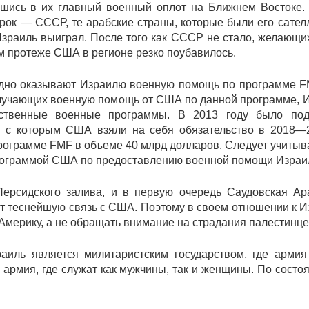
вшись в их главный военный оплот на Ближнем Востоке.
рок — СССР, те арабские страны, которые были его сател
Израиль выиграл. После того как СССР не стало, желающи
 протеже США в регионе резко поубавилось.
дно оказывают Израилю военную помощь по программе F
 получающих военную помощь от США по данной программе, 
ственные военные программы. В 2013 году было под
и с которым США взяли на себя обязательство в 2018—2
ограмме FMF в объеме 40 млрд долларов. Следует учитыва
рограммой США по предоставлению военной помощи Израи
Персидского залива, и в первую очередь Саудовская Ар
т теснейшую связь с США. Поэтому в своем отношении к 
 Америку, а не обращать внимание на страдания палестинце
аиль является милитаристским государством, где армия
армия, где служат как мужчины, так и женщины. По состо