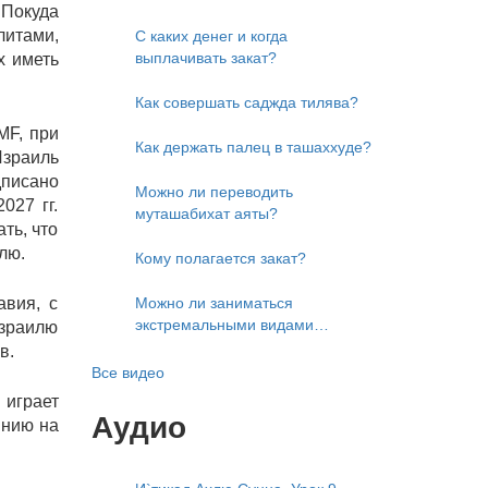
 Покуда
литами,
С каких денег и когда
выплачивать закат?
х иметь
Как совершать саджда тилява?
MF, при
Как держать палец в ташаххуде?
Израиль
писано
Можно ли переводить
027 гг.
муташабихат аяты?
ть, что
лю.
Кому полагается закат?
Можно ли заниматься
авия, с
экстремальными видами
Израилю
развлечений?
в.
Все видео
 играет
Аудио
янию на