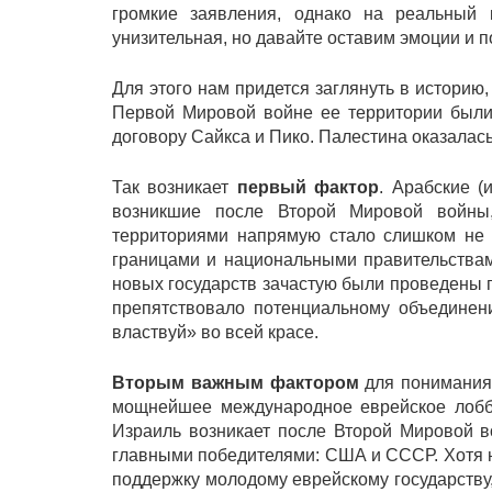
громкие заявления, однако на реальный 
унизительная, но давайте оставим эмоции и п
Для этого нам придется заглянуть в историю
Первой Мировой войне ее территории был
договору Сайкса и Пико. Палестина оказалас
Так возникает
первый фактор
. Арабские (
возникшие после Второй Мировой войны,
территориями напрямую стало слишком не в
границами и национальными правительствам
новых государств зачастую были проведены п
препятствовало потенциальному объединени
властвуй» во всей красе.
Вторым важным фактором
для понимания 
мощнейшее международное еврейское лобби.
Израиль возникает после Второй Мировой 
главными победителями: США и СССР. Хотя н
поддержку молодому еврейскому государству