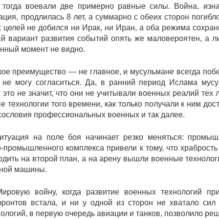
 тогда воевали две примерно равные силы. Война, изн
ия, продлилась 8 лет, а суммарно с обеих сторон погибл
целей не добился ни Ирак, ни Иран, а оба режима сохран
ый вариант развития событий опять же маловероятен, а л
анный момент не видно.
ское преимущество — не главное, и мусульмане всегда поб
 не могу согласиться. Да, в ранний период Ислама мус
это не значит, что они не учитывали военных реалий тех л
 технологии того времени, как только получали к ним досту
сословия профессиональных военных и так далее.
итуация на поле боя начинает резко меняться: промыш
-промышленного комплекса привели к тому, что храбрость
одить на второй план, а на арену вышли военные технологи
нной машины.
ировую войну, когда развитие военных технологий при
ронтов встала, и ни у одной из сторон не хватало сил
логий, в первую очередь авиации и танков, позволило реш