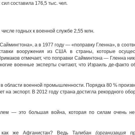
ил составила 176,5 тыс. чел.
 числе годных к военной службе 2,55 млн.
Саймингтона», а в 1977 году — «поправку Гленна», в соотв
оставки вооружения из США в страны, которые осущес
Примаков отмечает, что поправки Сайминтона — Гленна ник
огие военные эксперты считают, что Израиль де-факто о
 в области военной промышленности. Порядка 80 % произ
т на экспорт. В 2012 году страна достигла рекордного обо
илем — это большая война, которая по силам очень не
А как же Афганистан? Ведь Талибан
(организация п