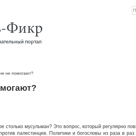
Н
ика
Книги
Аудио
Видео
Инфо
Помощь проекту
не не помогают?
омогают?
ре столько мусульман? Это вопрос, который регулярно пов
против палестинцев. Политики и богословы из раза в раз