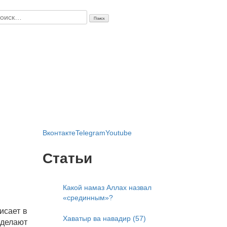
айти:
Вконтакте
Telegram
Youtube
Статьи
Какой намаз Аллах назвал
«срединным»?
исает в
Хаватыр ва навадир (57)
 делают