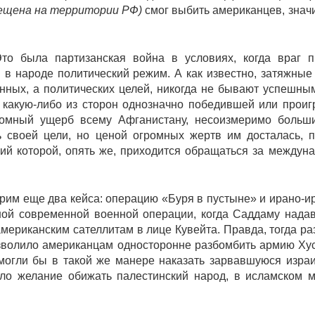
рещена на территории РФ)
смог выбить американцев, знач
то была партизанская война в условиях, когда враг 
 в народе политический режим. А как известно, затяжные
нных, а политических целей, никогда не бывают успешны
ть какую-либо из сторон однозначно победившей или прои
ромный ущерб всему Афганистану, несоизмеримо больш
 своей цели, но ценой огромных жертв им досталась, п
ий которой, опять же, приходится обращаться за междун
рим еще два кейса: операцию «Буря в пустыне» и ирано-и
ой современной военной операции, когда Саддаму нада
 американским сателлитам в лице Кувейта. Правда, тогда ра
зволило американцам односторонне разбомбить армию Ху
 могли бы в такой же манере наказать зарвавшуюся изра
ало желание обижать палестинский народ, в исламском 