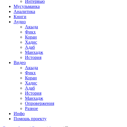
Интервью
Мусульманка
Аналитика
Книги
Аудио
Акыда
Фикх
Коран
Хадис
Адаб
Манхадж
История
Видео
Акыда
Фикх
Коран
Хадис
Адаб
История
Манхадж
Опровержения
Разное
Инфо
Помощь проекту