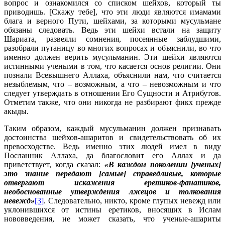
вопрос и ознакомился со списком шейхов, который ты
приводишь. [Скажу тебе], что эти люди являются имамами
блага и верного Пути, шейхами, за которыми мусульмане
обязаны следовать. Ведь эти шейхи встали на защиту
Шариата, развеяли сомнения, посеянные заблудшими,
разобрали путаницу во многих вопросах и объяснили, во что
именно должен верить мусульманин. Эти шейхи являются
истинными учеными в том, что касается основ религии. Они
познали Всевышнего Аллаха, объяснили нам, что считается
незыблемым, что – возможным, а что – невозможным и что
следует утверждать в отношении Его Сущности и Атрибутов.
Отметим также, что они никогда не разбирают фикх прежде
акыды.
Таким образом, каждый мусульманин должен признавать
достоинства шейхов-ашаритов и свидетельствовать об их
превосходстве. Ведь именно этих людей имел в виду
Посланник Аллаха, да благословит его Аллах и да
приветствует, когда сказал:
«В каждом поколении [ученых]
это знание передают [самые] справедливые, которые
отвергают искажения еретиков-фанатиков,
необоснованные утверждения лжецов и толкования
невежд»
[3]
. Следовательно, никто, кроме глупых невежд или
уклонившихся от истины еретиков, вносящих в Ислам
нововведения, не может сказать, что ученые-ашариты