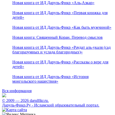
Новая книга от ИД Даруль-Фикр «Аль-Азкар»
Новая книга от ИД Даруль-Фикр «Первая книжка для
детей»
Новая книга от ИД Даруль-Фикр «Как быть мужчиной»
Новая книга: Священный Коран. Перевод смыслов
Новая книга от ИД Даруль-Фикр «Раудат аль-укаля (cад
благоразумных и услада благородных)»
Новая книга от ИД Даруль-Фикр «Рассказы о вере для
детей»
Новая книга от ИД Даруль-Фикр «История
монгольского нашествия»
Вся информация
© 2009 — 2026 darulfikr.ru.
Даруль-Фикр.Ру - Исламский образовательный портал.