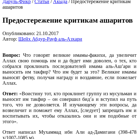
Даруль-Фикр
/
Статьи
/
Акыда
/
Предостережение критикам
ашаритов
Предостережение критикам ашаритов
Опубликовано:
21.10.2017
Автор:
Шейх Абдур-Рауф аль-Азхари
Вопрос:
Что говорят великие имамы-факихи, да увеличит
Аллах свою помощь им и да будет ими доволен, о тех, кто
собрался проклинать последователей имама аль-Аш’ари и
выносить им такфир? Что им будет за это? Великие имамы
выносят фетву, получая награду и воздаяние, если пожелает
Аллах.
Ответ:
«Воистину тот, кто проклинет группу из мусульман и
выносит им такфир – он совершил бид’а и вступил на путь
того, что не дозволяется. И изучающему эти вопросы, да
возвеличит и поможет ему Аллах, [следует] запрещать им и
воспитывать их, чтобы отказались они и им подобные от
этого».
Ответ написал Мухаммад ибн Али ад-Дамигани (398-478
х/1007-1085 м).