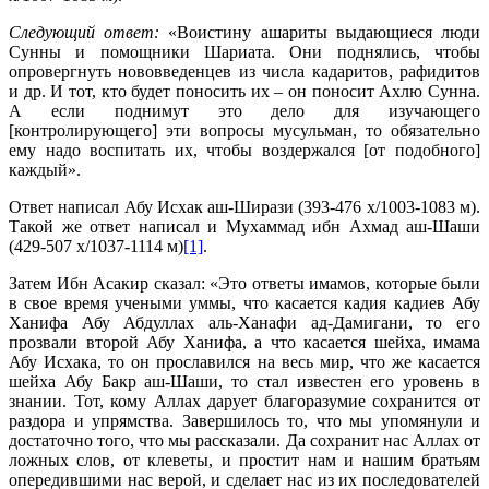
Следующий ответ:
«Воистину ашариты выдающиеся люди
Сунны и помощники Шариата. Они поднялись, чтобы
опровергнуть нововведенцев из числа кадаритов, рафидитов
и др. И тот, кто будет поносить их – он поносит Ахлю Сунна.
А если поднимут это дело для изучающего
[контролирующего] эти вопросы мусульман, то обязательно
ему надо воспитать их, чтобы воздержался [от подобного]
каждый».
Ответ написал Абу Исхак аш-Ширази (393-476 х/1003-1083 м).
Такой же ответ написал и Мухаммад ибн Ахмад аш-Шаши
(429-507 х/1037-1114 м)
[1]
.
Затем Ибн Асакир сказал: «Это ответы имамов, которые были
в свое время учеными уммы, что касается кадия кадиев Абу
Ханифа Абу Абдуллах аль-Ханафи ад-Дамигани, то его
прозвали второй Абу Ханифа, а что касается шейха, имама
Абу Исхака, то он прославился на весь мир, что же касается
шейха Абу Бакр аш-Шаши, то стал известен его уровень в
знании. Тот, кому Аллах дарует благоразумие сохранится от
раздора и упрямства. Завершилось то, что мы упомянули и
достаточно того, что мы рассказали. Да сохранит нас Аллах от
ложных слов, от клеветы, и простит нам и нашим братьям
опередившими нас верой, и сделает нас из их последователей