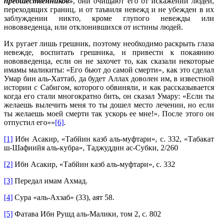
предшественников»
, они очищают его от искажений людей,
переходящих границ, и от таъвиля невежд и не убежден в их
заблуждении никто, кроме глупого невежды или
нововведенца, или отклонившихся от истины людей.
Их ругает лишь грешник, поэтому необходимо раскрыть глаза
невежде, воспитать грешника, и привести к покаянию
нововведенца, если он не захочет то, как сказали некоторые
имамы маликиты: «Его бьют до самой смерти», как это сделал
Умар бин аль-Хаттаб, да будет Аллах доволен им, в известной
истории с Сабигом, которого обвиняли, и как рассказывается
когда его стали многократно бить, он сказал Умару: «Если ты
желаешь вылечить меня то ты дошел место лечении, но если
ты желаешь моей смерти так ускорь ее мне!». После этого он
отпустил его»»
[6]
.
[1]
Ибн Асакир, «Табйин казб аль-муфтари», с. 332, «Табакат
ш-Шафиийя аль-кубра», Таджуддин ас-Субки, 2/260
[2]
Ибн Асакир, «Табйин казб аль-муфтари», с. 332
[3]
Передал имам Ахмад.
[4]
Сура «аль-Ахзаб» (33), аят 58.
[5]
Фатава Ибн Рушд аль-Малики, том 2, с. 802