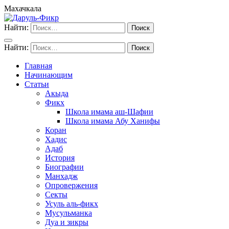
Махачкала
Найти:
Найти:
Главная
Начинающим
Статьи
Акыда
Фикх
Школа имама аш-Шафии
Школа имама Абу Ханифы
Коран
Хадис
Адаб
История
Биографии
Манхадж
Опровержения
Секты
Усуль аль-фикх
Мусульманка
Дуа и зикры