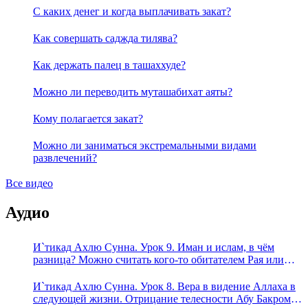
С каких денег и когда выплачивать закат?
Как совершать саджда тилява?
Как держать палец в ташаххуде?
Можно ли переводить муташабихат аяты?
Кому полагается закат?
Можно ли заниматься экстремальными видами
развлечений?
Все видео
Аудио
И`тикад Ахлю Сунна. Урок 9. Иман и ислам, в чём
разница? Можно считать кого-то обитателем Рая или
Ада?
И`тикад Ахлю Сунна. Урок 8. Вера в видение Аллаха в
следующей жизни. Отрицание телесности Абу Бакром