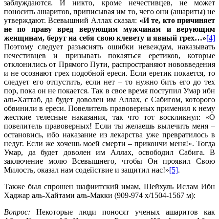
заблуждаются. И никто, кроме нечестивцев, не может
поносить ашаритов, приписывая им то, чего они (ашариты) не
утверждают. Всевышний Аллах сказал:
«И те, кто причиняет
не по праву вред верующим мужчинам и верующим
женщинам, берут на себя свою клевету и явный грех…»
[4]
Поэтому следует разъяснять ошибки невеждам, наказывать
нечестивцев и призывать покаяться еретиков, которые
отклонились от Прямого Пути, распространяют нововведения
и не осознают грех подобной ереси. Если еретик покается, то
следует его отпустить, если нет – то нужно бить его до тех
пор, пока он не покается. Так в свое время поступил Умар ибн
аль-Хаттаб, да будет доволен им Аллах, с Сабигом, которого
обвинили в ереси. Повелитель правоверных применил к нему
жесткие телесные наказания, так что тот воскликнул: «О
повелитель правоверных! Если ты желаешь вылечить меня –
остановись, ибо наказание из лекарства уже превратилось в
недуг. Если же хочешь моей смерти – прикончи меня!». Тогда
Умар, да будет доволен им Аллах, освободил Сабига. В
заключение молю Всевышнего, чтобы Он проявил Свою
Милость, оказал нам содействие и защитил нас!»
[5]
.
Также был спрошен шафиитский имам, Шейхуль Ислам Ибн
Хаджар аль-Хайтами аль-Макки (909-974 х/1504-1567 м):
Вопрос:
Некоторые люди поносят ученых ашаритов как