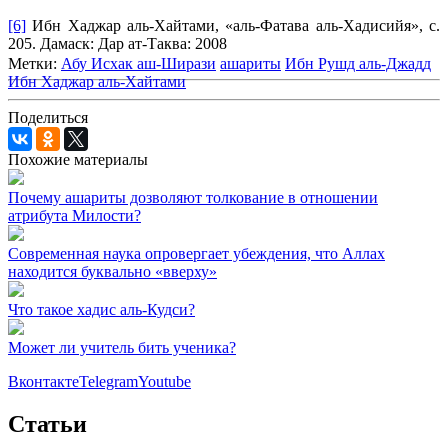
[6]
Ибн Хаджар аль-Хайтами, «аль-Фатава аль-Хадисийя», с.
205. Дамаск: Дар ат-Таква: 2008
Метки:
Абу Исхак аш-Ширази
ашариты
Ибн Рушд аль-Джадд
Ибн Хаджар аль-Хайтами
Поделиться
Похожие материалы
Почему ашариты дозволяют толкование в отношении
атрибута Милости?
Современная наука опровергает убеждения, что Аллах
находится буквально «вверху»
Что такое хадис аль-Кудси?
Может ли учитель бить ученика?
Вконтакте
Telegram
Youtube
Статьи