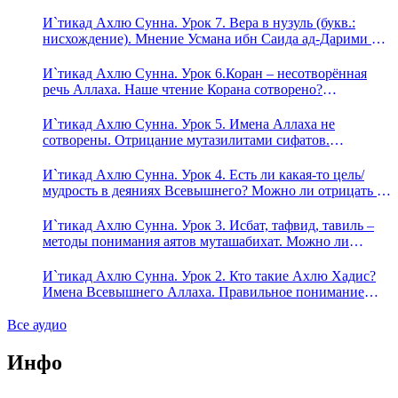
аль-Исмаили. Отрицание телесности в книге Усмана
ибн Саида ад-Дарими. Иман – это слова, дела и
И`тикад Ахлю Сунна. Урок 7. Вера в нузуль (букв.:
познание
нисхождение). Мнение Усмана ибн Саида ад-Дарими о
нузуле. Считал ли ад-Дарими, что Аллах описывается
физическим движением?
И`тикад Ахлю Сунна. Урок 6.Коран – несотворённая
речь Аллаха. Наше чтение Корана сотворено?
Предопределение судьбы
И`тикад Ахлю Сунна. Урок 5. Имена Аллаха не
сотворены. Отрицание мутазилитами сифатов.
Описание Аллаха сифатом «вадж» (букв.: лик)
И`тикад Ахлю Сунна. Урок 4. Есть ли какая-то цель/
мудрость в деяниях Всевышнего? Можно ли отрицать в
отношении Аллаха недостатки, отрицание которых не
пришло в Коране и Сунне? Концепция ибн Таймийи
И`тикад Ахлю Сунна. Урок 3. Исбат, тафвид, тавиль –
методы понимания аятов муташабихат. Можно ли
переводить сифаты аль-хабария на русский язык? Что
означает утверждение сифата «биля кейфа» (без образа)?
И`тикад Ахлю Сунна. Урок 2. Кто такие Ахлю Хадис?
Имена Всевышнего Аллаха. Правильное понимание
Атрибутов Всевышнего Аллаха
Все аудио
Инфо