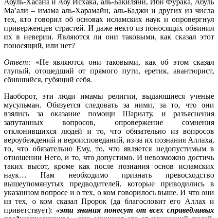
Абуль-Хасана и Абу Исхака, аль-Бакиляни, Ибн Фурака, Абуль
Ма’али – имама аль-Харамайн, аль-Баджи и других из числа
тех, кто говорил об основах исламских наук и опровергнул
приверженцев страстей. И даже некто из поносящих обвинил
их в неверии. Являются ли они таковыми, как сказал этот
поносящий, или нет?
Ответ:
«Не являются они таковыми, как об этом сказал
глупый, отошедший от прямого пути, еретик, авантюрист,
сбившийся, губящий себя.
Наоборот, эти люди имамы религии, выдающиеся ученые
мусульман. Обязуется следовать за ними, за то, что они
взялись за оказание помощи Шариату, и разъяснения
запутанных вопросов, опровержение сомнения
отклонившихся людей и то, что обязательно из вопросов
вероубеждений и вероисповеданий, из-за их познания Аллаха,
то, что обязательно Ему, то, что является недопустимым в
отношении Него, и то, что допустимо. И невозможно достичь
таких высот, кроме как после познания основ исламских
наук… Нам необходимо признать превосходство
вышеупомянутых предводителей, которые приводились в
указанном вопросе и о тех, о ком говорилось выше. И что они
из тех, о ком сказал Пророк (да благословит его Аллах и
приветствует):
«эти знания понесут от всех справедливых