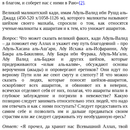
в благом, и соберет нас с ними в Раю»
[2]
.
Великий маликитский кади, имам Абуль-Валид ибн Рушд аль-
Джадд (450-520 х/1058-1126 м), которого маликиты называют
шейхом своего мазхаба, спросили о том, как относятся
ученые-маликиты к ашаритам и к тем, кто унижает ашаритов.
Вопрос:
Что может сказать великий факих, кади Абуль-Валид
– да поможет ему Аллах и укажет ему путь благодеяний – про
Абуль-Хасана аль-Аш’ари, Абу Исхака аль-Исфараини, Абу
Бакра аль-Бакиляни, Абу Бакра ибн Фурака, Абуль-Ма’али,
Абу Валид аль-Баджи и других шейхов, которые
придерживаются «ильм аль-калям», обсуждают основы
вероучения (акыды) и опровергают еретиков? Они идут по
верному Пути или же сеют смуту и слепоту? И что можно
сказать о людях, которые поносят шейхов-ашаритов,
оскорбляют всех ашаритов, и обвиняют их в неверии,
всячески отделяют себя от них, полагая, что ашариты впали в
глубокое заблуждение и погрязли в невежестве? Какую
позицию следует занимать относительно этих людей, что надо
им отвечать и как с ними поступать? Следует предоставить их
самим себе и позволить им и дальше предаваться своим
страстям или же следует сдерживать эту необузданную ересь?
Ответ:
«Я прочел, да хранит нас Всевышний Аллах, твой