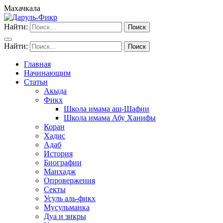
Махачкала
Найти:
Найти:
Главная
Начинающим
Статьи
Акыда
Фикх
Школа имама аш-Шафии
Школа имама Абу Ханифы
Коран
Хадис
Адаб
История
Биографии
Манхадж
Опровержения
Секты
Усуль аль-фикх
Мусульманка
Дуа и зикры