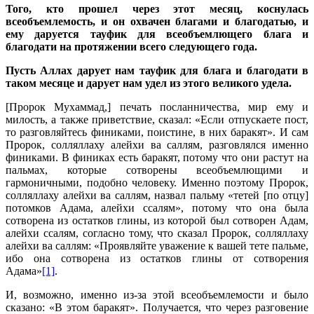
Того, кто прошел через этот месяц, коснулась
всеобъемлемость, и он охвачен благами и благодатью, и
ему даруется тауфик для всеобъемлющего блага и
благодати на протяжении всего следующего года.
Пусть Аллах дарует нам тауфик для блага и благодати в
таком месяце и дарует нам удел из этого великого удела.
[Пророк Мухаммад,] печать посланничества, мир ему и
милость, а также приветствие, сказал: «Если отпускаете пост,
то разговляйтесь финиками, поистине, в них баракят». И сам
Пророк, солляллаху алейхи ва саллям, разговлялся именно
финиками. В финиках есть баракят, потому что они растут на
пальмах, которые сотворены всеобъемлющими и
гармоничными, подобно человеку. Именно поэтому Пророк,
солляллаху алейхи ва саллям, назвал пальму «тетей [по отцу]
потомков Адама, алейхи ссалям», потому что она была
сотворена из остатков глины, из которой был сотворен Адам,
алейхи ссалям, согласно тому, что сказал Пророк, солляллаху
алейхи ва саллям: «Проявляйте уважение к вашей тете пальме,
ибо она сотворена из остатков глины от сотворения
Адама»
[1]
.
И, возможно, именно из-за этой всеобъемлемости и было
сказано: «В этом баракят». Получается, что через разговение