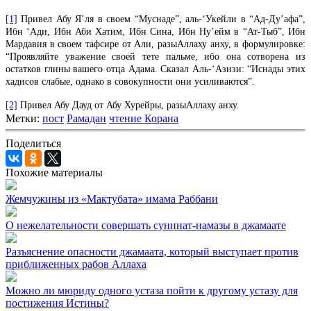
[1]
Привел Абу Я’ля в своем “Муснаде”, аль-‘Укейли в “Ад-Ду’афа”,
Ибн ‘Ади, Ибн Аби Хатим, Ибн Сина, Ибн Ну’ейм в “Ат-Тыб”, Ибн
Мардавия в своем тафсире от Али, разыАллаху анху, в формулировке:
“Проявляйте уважение своей тете пальме, ибо она сотворена из
остатков глины вашего отца Адама. Сказал Аль-‘Азизи: “Иснады этих
хадисов слабые, однако в совокупности они усиливаются”.
[2]
Привел Абу Дауд от Абу Хурейры, разыАллаху анху.
Метки:
пост
Рамадан
чтение Корана
Поделиться
Похожие материалы
Жемчужины из «Мактубата» имама Раббани
О нежелательности совершать сунннат-намазы в джамаате
Разъяснение опасности джамаата, который выступает против
приближенных рабов Аллаха
Можно ли мюриду одного устаза пойти к другому устазу для
постижения Истины?