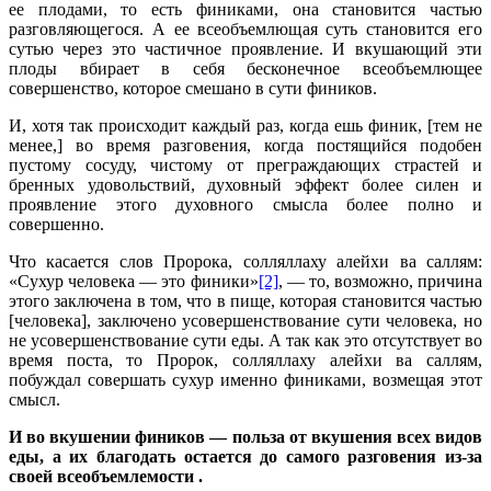
ее плодами, то есть финиками, она становится частью
разговляющегося. А ее всеобъемлющая суть становится его
сутью через это частичное проявление. И вкушающий эти
плоды вбирает в себя бесконечное всеобъемлющее
совершенство, которое смешано в сути фиников.
И, хотя так происходит каждый раз, когда ешь финик, [тем не
менее,] во время разговения, когда постящийся подобен
пустому сосуду, чистому от преграждающих страстей и
бренных удовольствий, духовный эффект более силен и
проявление этого духовного смысла более полно и
совершенно.
Что касается слов Пророка, солляллаху алейхи ва саллям:
«Сухур человека — это финики»
[2]
, — то, возможно, причина
этого заключена в том, что в пище, которая становится частью
[человека], заключено усовершенствование сути человека, но
не усовершенствование сути еды. А так как это отсутствует во
время поста, то Пророк, солляллаху алейхи ва саллям,
побуждал совершать сухур именно финиками, возмещая этот
смысл.
И во вкушении фиников — польза от вкушения всех видов
еды, а их благодать остается до самого разговения из-за
своей всеобъемлемости .