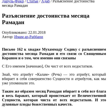
Даруль-Фикр
/
Статьи
/
Адаб
/
Разъяснение достоинства
месяца Рамадан
Разъяснение достоинства месяца
Рамадан
Опубликовано:
22.01.2018
Автор:
Имам ар-Раббани
Письмо 162 к хвадже Мухаммаду Содику c разъяснением
достоинства месяца Рамадан и его связи со Священным
Кораном и о том, чем именно они связаны
С Его именем [начинаю], Он чист от всех недостатков.
Знай, что атрибут «Калам» (Речь) — это атрибут, который
вбирает в себя совершенство Сущности и атрибутов, как мы
уже упоминали это.
Таким же образом месяц Рамадан вбирает в себя все блага
и весь баракят, который проистекает от Величественной
Сущности, которая чиста от всех недостатков. И это
духовные плоды божественных качеств.