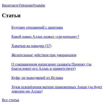
Вконтакте
Telegram
Youtube
Статьи
Будущее отношений с шиитами
Какой намаз Аллах назвал «срединным»?
Хаватыр ва навадир (57)
Желательные действия при умирающем
О сокращенном написании салавата Пророку (да
благословит его Аллах и приветствует)
Куфр, не выводящий из Ислама
Хукм оскорбления матери правоверных Аиши (да будет
доволен ею Аллах)
Все статьи