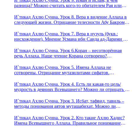
И`тикад Ахлю Сунна. Урок 9. Иман и ислам, в чём
разница? Можно считать кого-то обитателем Рая или
Ада?
И`тикад Ахлю Сунна. Урок 8. Вера в видение Аллаха в
следующей жизни. Отрицание телесности Абу Бакром
аль-Исмаили. Отрицание телесности в книге Усмана
ибн Саида ад-Дарими. Иман – это слова, дела и
И`тикад Ахлю Сунна. Урок 7. Вера в нузуль (букв.:
познание
нисхождение). Мнение Усмана ибн Саида ад-Дарими о
нузуле. Считал ли ад-Дарими, что Аллах описывается
физическим движением?
И`тикад Ахлю Сунна. Урок 6.Коран – несотворённая
речь Аллаха. Наше чтение Корана сотворено?
Предопределение судьбы
И`тикад Ахлю Сунна. Урок 5. Имена Аллаха не
сотворены. Отрицание мутазилитами сифатов.
Описание Аллаха сифатом «вадж» (букв.: лик)
И`тикад Ахлю Сунна. Урок 4. Есть ли какая-то цель/
мудрость в деяниях Всевышнего? Можно ли отрицать в
отношении Аллаха недостатки, отрицание которых не
пришло в Коране и Сунне? Концепция ибн Таймийи
И`тикад Ахлю Сунна. Урок 3. Исбат, тафвид, тавиль –
методы понимания аятов муташабихат. Можно ли
переводить сифаты аль-хабария на русский язык? Что
означает утверждение сифата «биля кейфа» (без образа)?
И`тикад Ахлю Сунна. Урок 2. Кто такие Ахлю Хадис?
Имена Всевышнего Аллаха. Правильное понимание
Атрибутов Всевышнего Аллаха