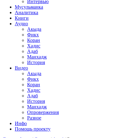
Интервью
Мусульманка
Аналитика
Книги
Аудио
Акыда
Фикх
Коран
Хадис
Адаб
Манхадж
История
Видео
Акыда
Фикх
Коран
Хадис
Адаб
История
Манхадж
Опровержения
Разное
Инфо
Помощь проекту