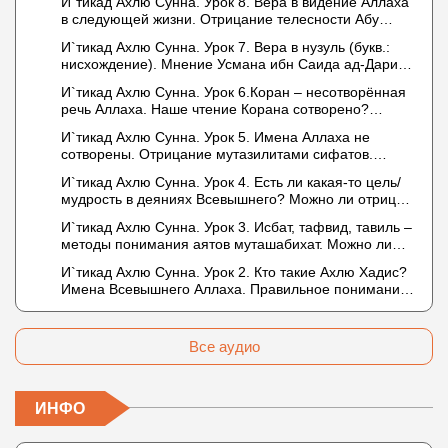
И`тикад Ахлю Сунна. Урок 8. Вера в видение Аллаха
в следующей жизни. Отрицание телесности Абу
Бакром аль-Исмаили. Отрицание телесности в книге
И`тикад Ахлю Сунна. Урок 7. Вера в нузуль (букв.:
Усмана ибн Саида ад-Дарими. Иман – это слова,
нисхождение). Мнение Усмана ибн Саида ад-Дарими
дела и познание
о нузуле. Считал ли ад-Дарими, что Аллах
И`тикад Ахлю Сунна. Урок 6.Коран – несотворённая
описывается физическим движением?
речь Аллаха. Наше чтение Корана сотворено?
Предопределение судьбы
И`тикад Ахлю Сунна. Урок 5. Имена Аллаха не
сотворены. Отрицание мутазилитами сифатов.
Описание Аллаха сифатом «вадж» (букв.: лик)
И`тикад Ахлю Сунна. Урок 4. Есть ли какая-то цель/
мудрость в деяниях Всевышнего? Можно ли отрицать
в отношении Аллаха недостатки, отрицание которых
И`тикад Ахлю Сунна. Урок 3. Исбат, тафвид, тавиль –
не пришло в Коране и Сунне? Концепция ибн
методы понимания аятов муташабихат. Можно ли
Таймийи
переводить сифаты аль-хабария на русский язык?
И`тикад Ахлю Сунна. Урок 2. Кто такие Ахлю Хадис?
Что означает утверждение сифата «биля кейфа»
Имена Всевышнего Аллаха. Правильное понимание
(без образа)?
Атрибутов Всевышнего Аллаха
Все аудио
ИНФО