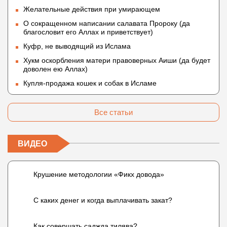
Желательные действия при умирающем
О сокращенном написании салавата Пророку (да
благословит его Аллах и приветствует)
Куфр, не выводящий из Ислама
Хукм оскорбления матери правоверных Аиши (да будет
доволен ею Аллах)
Купля-продажа кошек и собак в Исламе
Все статьи
ВИДЕО
Крушение методологии «Фикх довода»
С каких денег и когда выплачивать закат?
Как совершать саджда тилява?