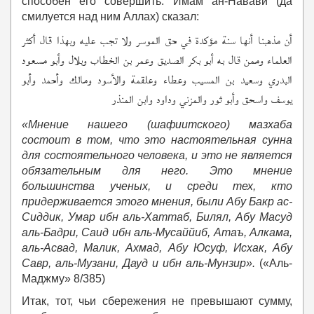
способен его совершить. Имам ан-Навави (да
смилуется над ним Аллах) сказал:
أن مذهبنا أنها سنة مؤكدة في حق الموسر ولا تجب عليه وبهذا قال أكثر
العلماء وممن قال به أبو بكر الصديق وعمر بن الخطاب وبلال وأبو مسعود
البدري وسعيد بن المسيب وعطاء وعلقمة والأسود ومالك وأحمد وأبو
يوسف واسحق وأبو ثور والمزني وداود وابن المنذر
«Мнение нашего (шафиитского) мазхаба
состоит в том, что это настоятельная сунна
для состоятельного человека, и это не является
обязательным для него. Это мнение
большинства ученых, и среди тех, кто
придерживается этого мнения, были Абу Бакр ас-
Сиддик, Умар ибн аль-Хаттаб, Билял, Абу Масуд
аль-Бадри, Саид ибн аль-Мусаййиб, Атаъ, Алкама,
аль-Асвад, Малик, Ахмад, Абу Юсуф, Исхак, Абу
Савр, аль-Музани, Дауд и ибн аль-Мунзир».
(«Аль-
Маджму» 8/385)
Итак, тот, чьи сбережения не превышают сумму,