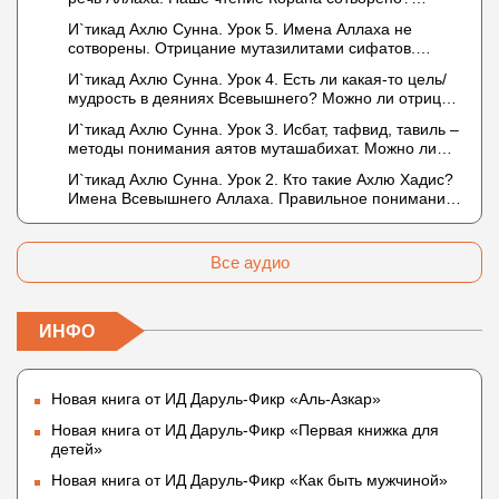
Предопределение судьбы
И`тикад Ахлю Сунна. Урок 5. Имена Аллаха не
сотворены. Отрицание мутазилитами сифатов.
Описание Аллаха сифатом «вадж» (букв.: лик)
И`тикад Ахлю Сунна. Урок 4. Есть ли какая-то цель/
мудрость в деяниях Всевышнего? Можно ли отрицать
в отношении Аллаха недостатки, отрицание которых
И`тикад Ахлю Сунна. Урок 3. Исбат, тафвид, тавиль –
не пришло в Коране и Сунне? Концепция ибн
методы понимания аятов муташабихат. Можно ли
Таймийи
переводить сифаты аль-хабария на русский язык?
И`тикад Ахлю Сунна. Урок 2. Кто такие Ахлю Хадис?
Что означает утверждение сифата «биля кейфа»
Имена Всевышнего Аллаха. Правильное понимание
(без образа)?
Атрибутов Всевышнего Аллаха
Все аудио
ИНФО
Новая книга от ИД Даруль-Фикр «Аль-Азкар»
Новая книга от ИД Даруль-Фикр «Первая книжка для
детей»
Новая книга от ИД Даруль-Фикр «Как быть мужчиной»