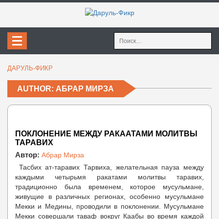
Найти:
ДАРУЛЬ-ФИКР
AUTHOR: АБРАР МИРЗА
ПОКЛОНЕНИЕ МЕЖДУ РАКААТАМИ МОЛИТВЫ
ТАРАВИХ
Автор:
Абрар Мирза
Тасбих ат-таравих Тарвиха, желательная пауза между
каждыми четырьмя ракатами молитвы таравих,
традиционно была временем, которое мусульмане,
живущие в различных регионах, особенно мусульмане
Мекки и Медины, проводили в поклонении. Мусульмане
Мекки совершали таваф вокруг Каабы во время каждой