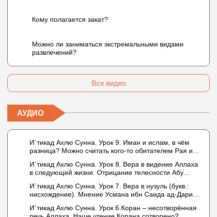
Кому полагается закат?
Можно ли заниматься экстремальными видами
развлечений?
Все видео
АУДИО
И`тикад Ахлю Сунна. Урок 9. Иман и ислам, в чём
разница? Можно считать кого-то обитателем Рая или
Ада?
И`тикад Ахлю Сунна. Урок 8. Вера в видение Аллаха
в следующей жизни. Отрицание телесности Абу
Бакром аль-Исмаили. Отрицание телесности в книге
И`тикад Ахлю Сунна. Урок 7. Вера в нузуль (букв.:
Усмана ибн Саида ад-Дарими. Иман – это слова,
нисхождение). Мнение Усмана ибн Саида ад-Дарими
дела и познание
о нузуле. Считал ли ад-Дарими, что Аллах
И`тикад Ахлю Сунна. Урок 6.Коран – несотворённая
описывается физическим движением?
речь Аллаха. Наше чтение Корана сотворено?