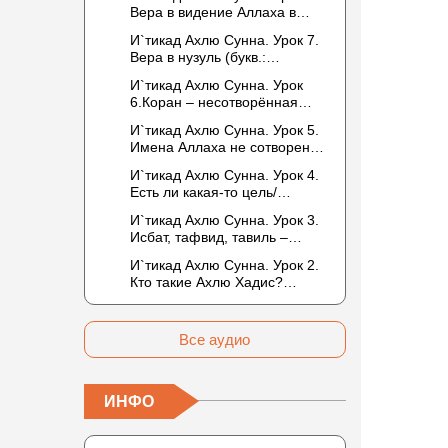
то обитателем Рая или Ада?
Вера в видение Аллаха в
следующей жизни.
И`тикад Ахлю Сунна. Урок 7.
Отрицание телесности Абу
Вера в нузуль (букв.:
Бакром аль-Исмаили.
нисхождение). Мнение
Отрицание телесности в
И`тикад Ахлю Сунна. Урок
Усмана ибн Саида ад-Дарими
книге Усмана ибн Саида ад-
6.Коран – несотворённая
о нузуле. Считал ли ад-
Дарими. Иман – это слова,
речь Аллаха. Наше чтение
Дарими, что Аллах
И`тикад Ахлю Сунна. Урок 5.
дела и познание
Корана сотворено?
описывается физическим
Имена Аллаха не сотворены.
Предопределение судьбы
движением?
Отрицание мутазилитами
И`тикад Ахлю Сунна. Урок 4.
сифатов. Описание Аллаха
Есть ли какая-то цель/
сифатом «вадж» (букв.: лик)
мудрость в деяниях
И`тикад Ахлю Сунна. Урок 3.
Всевышнего? Можно ли
Исбат, тафвид, тавиль –
отрицать в отношении Аллаха
методы понимания аятов
недостатки, отрицание
И`тикад Ахлю Сунна. Урок 2.
муташабихат. Можно ли
которых не пришло в Коране
Кто такие Ахлю Хадис?
переводить сифаты аль-
и Сунне? Концепция ибн
Имена Всевышнего Аллаха.
хабария на русский язык? Что
Таймийи
Правильное понимание
означает утверждение
Атрибутов Всевышнего
сифата «биля кейфа» (без
Все аудио
Аллаха
образа)?
ИНФО