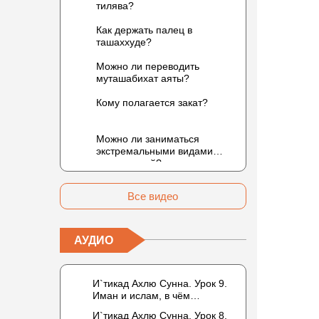
тилява?
Как держать палец в
ташаххуде?
Можно ли переводить
муташабихат аяты?
Кому полагается закат?
Можно ли заниматься
экстремальными видами
развлечений?
Все видео
АУДИО
И`тикад Ахлю Сунна. Урок 9.
Иман и ислам, в чём
разница? Можно считать кого-
И`тикад Ахлю Сунна. Урок 8.