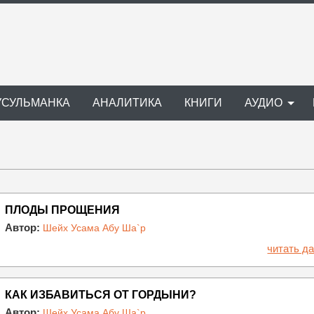
УСУЛЬМАНКА
АНАЛИТИКА
КНИГИ
АУДИО
ПЛОДЫ ПРОЩЕНИЯ
Автор:
Шейх Усама Абу Ша`р
читать да
КАК ИЗБАВИТЬСЯ ОТ ГОРДЫНИ?
Автор:
Шейх Усама Абу Ша`р