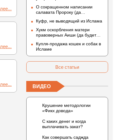
О сокращенном написании
лее...
салавата Пророку (да
благословит его Аллах и
Куфр, не выводящий из Ислама
приветствует)
Хукм оскорбления матери
правоверных Аиши (да будет
доволен ею Аллах)
Купля-продажа кошек и собак в
лее...
Исламе
Все статьи
лее...
ВИДЕО
Крушение методологии
«Фикх довода»
С каких денег и когда
выплачивать закат?
Как совершать саджда