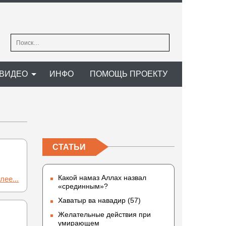
Найти:
ВИДЕО
ИНФО
ПОМОЩЬ ПРОЕКТУ
СТАТЬИ
Какой намаз Аллах назвал
лее...
«срединным»?
Хаватыр ва навадир (57)
Желательные действия при
умирающем