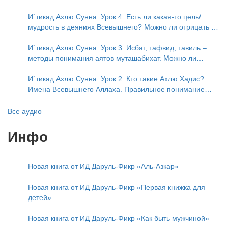
Описание Аллаха сифатом «вадж» (букв.: лик)
И`тикад Ахлю Сунна. Урок 4. Есть ли какая-то цель/
мудрость в деяниях Всевышнего? Можно ли отрицать в
отношении Аллаха недостатки, отрицание которых не
пришло в Коране и Сунне? Концепция ибн Таймийи
И`тикад Ахлю Сунна. Урок 3. Исбат, тафвид, тавиль –
методы понимания аятов муташабихат. Можно ли
переводить сифаты аль-хабария на русский язык? Что
означает утверждение сифата «биля кейфа» (без
И`тикад Ахлю Сунна. Урок 2. Кто такие Ахлю Хадис?
образа)?
Имена Всевышнего Аллаха. Правильное понимание
Атрибутов Всевышнего Аллаха
Все аудио
Инфо
Новая книга от ИД Даруль-Фикр «Аль-Азкар»
Новая книга от ИД Даруль-Фикр «Первая книжка для
детей»
Новая книга от ИД Даруль-Фикр «Как быть мужчиной»