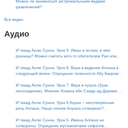
Можно ли заниматься экстремальными видами
развлечений?
Все видео
Аудио
И`тикад Ахлю Сунна. Урок 9. Иман и ислам, в чём
разница? Можно считать кого-то обитателем Рая или
Ада?
И`тикад Ахлю Сунна. Урок 8. Вера в видение Аллаха в
следующей жизни. Отрицание телесности Абу Бакром
аль-Исмаили. Отрицание телесности в книге Усмана ибн
Саида ад-Дарими. Иман – это слова, дела и познание
И`тикад Ахлю Сунна. Урок 7. Вера в нузуль (букв.:
нисхождение). Мнение Усмана ибн Саида ад-Дарими о
нузуле. Считал ли ад-Дарими, что Аллах описывается
физическим движением?
И`тикад Ахлю Сунна. Урок 6.Коран – несотворённая
речь Аллаха. Наше чтение Корана сотворено?
Предопределение судьбы
И`тикад Ахлю Сунна. Урок 5. Имена Аллаха не
сотворены. Отрицание мутазилитами сифатов.