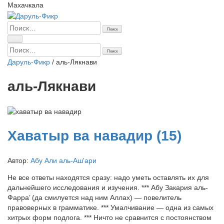
Махачкала
Найти:
Найти:
Даруль-Фикр
/
аль-Лякнави
аль-Лякнави
Хаватыр ва навадир (15)
Автор:
Абу Али аль-Аш'ари
Не все ответы находятся сразу: надо уметь оставлять их для
дальнейшего исследования и изучения. *** Абу Закария аль-
Фарра’ (да смилуется над ним Аллах) — повелитель
правоверных в грамматике. *** Умалчивание — одна из самых
хитрых форм подлога. *** Ничто не сравнится с постоянством