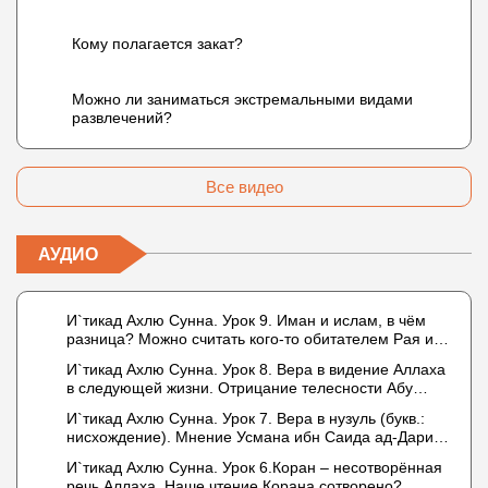
Кому полагается закат?
Можно ли заниматься экстремальными видами
развлечений?
Все видео
АУДИО
И`тикад Ахлю Сунна. Урок 9. Иман и ислам, в чём
разница? Можно считать кого-то обитателем Рая или
Ада?
И`тикад Ахлю Сунна. Урок 8. Вера в видение Аллаха
в следующей жизни. Отрицание телесности Абу
Бакром аль-Исмаили. Отрицание телесности в книге
И`тикад Ахлю Сунна. Урок 7. Вера в нузуль (букв.:
Усмана ибн Саида ад-Дарими. Иман – это слова,
нисхождение). Мнение Усмана ибн Саида ад-Дарими
дела и познание
о нузуле. Считал ли ад-Дарими, что Аллах
И`тикад Ахлю Сунна. Урок 6.Коран – несотворённая
описывается физическим движением?
речь Аллаха. Наше чтение Корана сотворено?