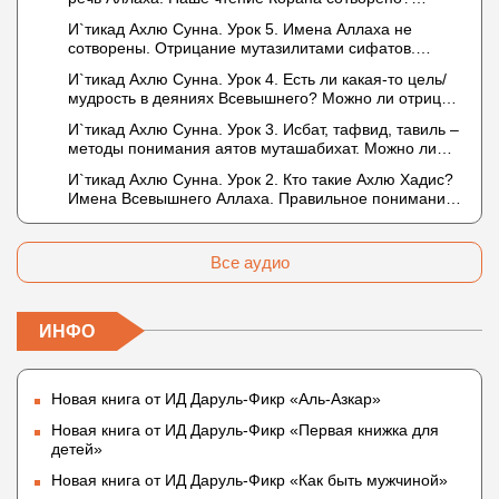
Предопределение судьбы
И`тикад Ахлю Сунна. Урок 5. Имена Аллаха не
сотворены. Отрицание мутазилитами сифатов.
Описание Аллаха сифатом «вадж» (букв.: лик)
И`тикад Ахлю Сунна. Урок 4. Есть ли какая-то цель/
мудрость в деяниях Всевышнего? Можно ли отрицать
в отношении Аллаха недостатки, отрицание которых
И`тикад Ахлю Сунна. Урок 3. Исбат, тафвид, тавиль –
не пришло в Коране и Сунне? Концепция ибн
методы понимания аятов муташабихат. Можно ли
Таймийи
переводить сифаты аль-хабария на русский язык?
И`тикад Ахлю Сунна. Урок 2. Кто такие Ахлю Хадис?
Что означает утверждение сифата «биля кейфа»
Имена Всевышнего Аллаха. Правильное понимание
(без образа)?
Атрибутов Всевышнего Аллаха
Все аудио
ИНФО
Новая книга от ИД Даруль-Фикр «Аль-Азкар»
Новая книга от ИД Даруль-Фикр «Первая книжка для
детей»
Новая книга от ИД Даруль-Фикр «Как быть мужчиной»