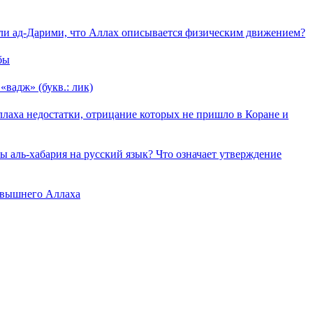
л ли ад-Дарими, что Аллах описывается физическим движением?
бы
вадж» (букв.: лик)
ллаха недостатки, отрицание которых не пришло в Коране и
ы аль-хабария на русский язык? Что означает утверждение
евышнего Аллаха