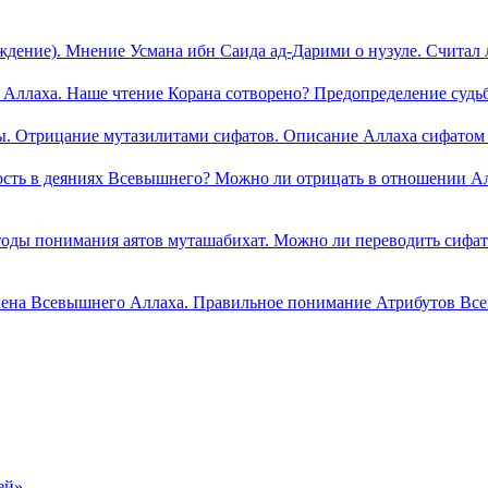
хождение). Мнение Усмана ибн Саида ад-Дарими о нузуле. Счита
ь Аллаха. Наше чтение Корана сотворено? Предопределение судь
. Отрицание мутазилитами сифатов. Описание Аллаха сифатом «
рость в деяниях Всевышнего? Можно ли отрицать в отношении А
етоды понимания аятов муташабихат. Можно ли переводить сифат
мена Всевышнего Аллаха. Правильное понимание Атрибутов Вс
ей»