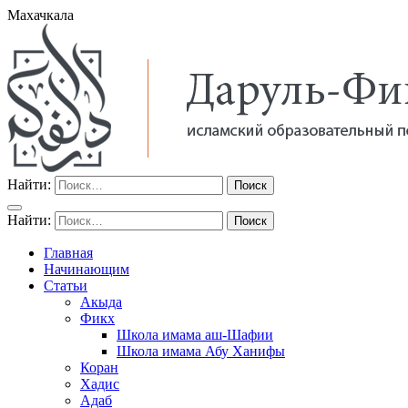
Махачкала
Найти:
Найти:
Главная
Начинающим
Статьи
Акыда
Фикх
Школа имама аш-Шафии
Школа имама Абу Ханифы
Коран
Хадис
Адаб