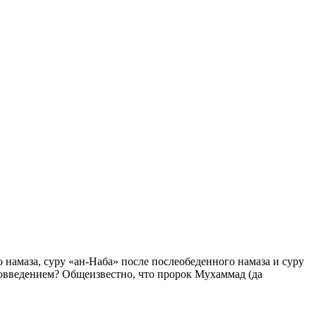
 намаза, суру «ан-Наба» после послеобеденного намаза и суру
вовведением? Общеизвестно, что пророк Мухаммад (да