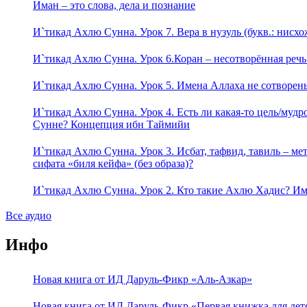
Иман – это слова, дела и познание
И`тикад Ахлю Сунна. Урок 7. Вера в нузуль (букв.: нис
И`тикад Ахлю Сунна. Урок 6.Коран – несотворённая реч
И`тикад Ахлю Сунна. Урок 5. Имена Аллаха не сотворены
И`тикад Ахлю Сунна. Урок 4. Есть ли какая-то цель/муд
Сунне? Концепция ибн Таймийи
И`тикад Ахлю Сунна. Урок 3. Исбат, тафвид, тавиль – м
сифата «биля кейфа» (без образа)?
И`тикад Ахлю Сунна. Урок 2. Кто такие Ахлю Хадис? И
Все аудио
Инфо
Новая книга от ИД Даруль-Фикр «Аль-Азкар»
Новая книга от ИД Даруль-Фикр «Первая книжка для дет