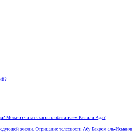
ий?
ца? Можно считать кого-то обитателем Рая или Ада?
следующей жизни. Отрицание телесности Абу Бакром аль-Исмаили