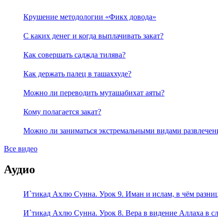
Крушение методологии «Фикх довода»
С каких денег и когда выплачивать закат?
Как совершать саджда тилява?
Как держать палец в ташаххуде?
Можно ли переводить муташабихат аяты?
Кому полагается закат?
Можно ли заниматься экстремальными видами развлечен
Все видео
Аудио
И`тикад Ахлю Сунна. Урок 9. Иман и ислам, в чём разни
И`тикад Ахлю Сунна. Урок 8. Вера в видение Аллаха в 