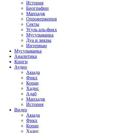
История
Биографии
Манхадж
Опровержения
Секты
Усуль аль-фикх
Мусульманка
Дуа и зикры
Интервью
Мусульманка
Аналитика
Книги
Аудио
Акыда
Фикх
Коран
Хадис
Адаб
Манхадж
История
Видео
Акыда
Фикх
Коран
Хадис