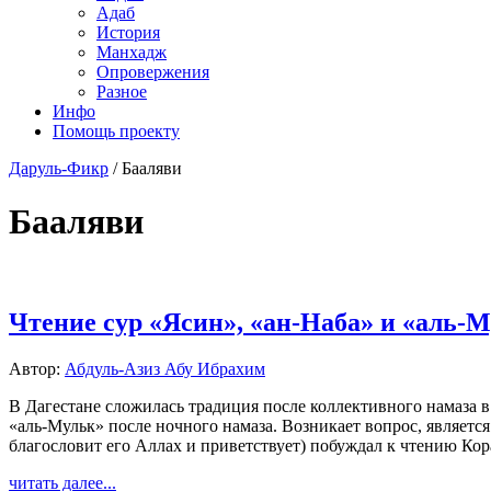
Адаб
История
Манхадж
Опровержения
Разное
Инфо
Помощь проекту
Даруль-Фикр
/
Бааляви
Бааляви
Чтение сур «Ясин», «ан-Наба» и «аль-
Автор:
Абдуль-Азиз Абу Ибрахим
В Дагестане сложилась традиция после коллективного намаза в
«аль-Мульк» после ночного намаза. Возникает вопрос, являет
благословит его Аллах и приветствует) побуждал к чтению Кор
читать далее...