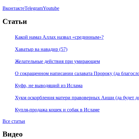
Вконтакте
Telegram
Youtube
Статьи
Какой намаз Аллах назвал «срединным»?
Хаватыр ва навадир (57)
Желательные действия при умирающем
О сокращенном написании салавата Пророку (да благосло
Куфр, не выводящий из Ислама
Хукм оскорбления матери правоверных Аиши (да будет д
Купля-продажа кошек и собак в Исламе
Все статьи
Видео