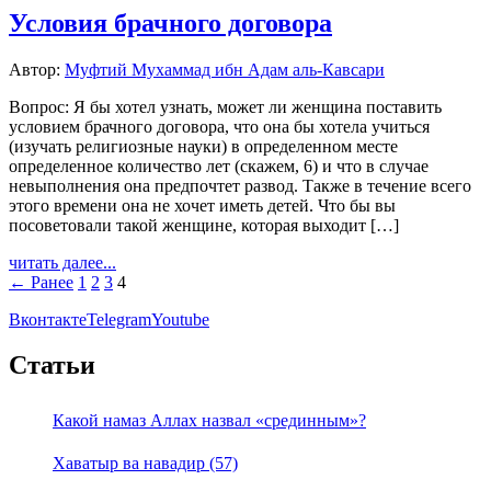
Условия брачного договора
Автор:
Муфтий Мухаммад ибн Адам аль-Кавсари
Вопрос: Я бы хотел узнать, может ли женщина поставить
условием брачного договора, что она бы хотела учиться
(изучать религиозные науки) в определенном месте
определенное количество лет (скажем, 6) и что в случае
невыполнения она предпочтет развод. Также в течение всего
этого времени она не хочет иметь детей. Что бы вы
посоветовали такой женщине, которая выходит […]
читать далее...
← Ранее
1
2
3
4
Вконтакте
Telegram
Youtube
Статьи
Какой намаз Аллах назвал «срединным»?
Хаватыр ва навадир (57)