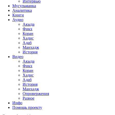
Интервью
Мусульманка
Аналитика
Книги
Аудио
Акыда
Фикх
Коран
Хадис
Адаб
Манхадж
История
Видео
Акыда
Фикх
Коран
Хадис
Адаб
История
Манхадж
Опровержения
Разное
Инфо
Помощь проекту