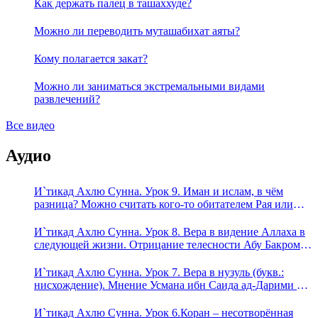
Как держать палец в ташаххуде?
Можно ли переводить муташабихат аяты?
Кому полагается закат?
Можно ли заниматься экстремальными видами
развлечений?
Все видео
Аудио
И`тикад Ахлю Сунна. Урок 9. Иман и ислам, в чём
разница? Можно считать кого-то обитателем Рая или
Ада?
И`тикад Ахлю Сунна. Урок 8. Вера в видение Аллаха в
следующей жизни. Отрицание телесности Абу Бакром
аль-Исмаили. Отрицание телесности в книге Усмана
ибн Саида ад-Дарими. Иман – это слова, дела и
И`тикад Ахлю Сунна. Урок 7. Вера в нузуль (букв.:
познание
нисхождение). Мнение Усмана ибн Саида ад-Дарими о
нузуле. Считал ли ад-Дарими, что Аллах описывается
физическим движением?
И`тикад Ахлю Сунна. Урок 6.Коран – несотворённая