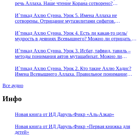
речь Аллаха. Наше чтение Корана сотворено?
Предопределение судьбы
И`тикад Ахлю Сунна. Урок 5. Имена Аллаха не
сотворены. Отрицание мутазилитами сифатов.
Описание Аллаха сифатом «вадж» (букв.: лик)
И`тикад Ахлю Сунна. Урок 4. Есть ли какая-то цель/
мудрость в деяниях Всевышнего? Можно ли отрицать в
отношении Аллаха недостатки, отрицание которых не
пришло в Коране и Сунне? Концепция ибн Таймийи
И`тикад Ахлю Сунна. Урок 3. Исбат, тафвид, тавиль –
методы понимания аятов муташабихат. Можно ли
переводить сифаты аль-хабария на русский язык? Что
означает утверждение сифата «биля кейфа» (без образа)?
И`тикад Ахлю Сунна. Урок 2. Кто такие Ахлю Хадис?
Имена Всевышнего Аллаха. Правильное понимание
Атрибутов Всевышнего Аллаха
Все аудио
Инфо
Новая книга от ИД Даруль-Фикр «Аль-Азкар»
Новая книга от ИД Даруль-Фикр «Первая книжка для
детей»