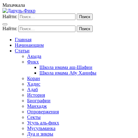
Махачкала
Найти:
Найти:
Главная
Начинающим
Статьи
Акыда
Фикх
Школа имама аш-Шафии
Школа имама Абу Ханифы
Коран
Хадис
Адаб
История
Биографии
Манхадж
Опровержения
Секты
Усуль аль-фикх
Мусульманка
Дуа и зикры