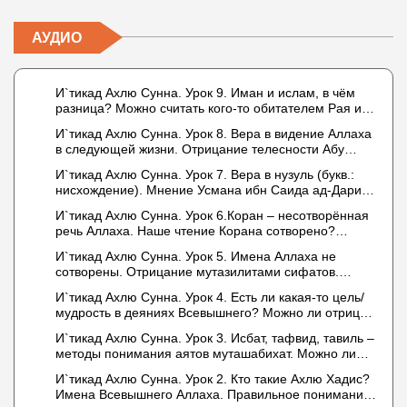
АУДИО
И`тикад Ахлю Сунна. Урок 9. Иман и ислам, в чём
разница? Можно считать кого-то обитателем Рая или
Ада?
И`тикад Ахлю Сунна. Урок 8. Вера в видение Аллаха
в следующей жизни. Отрицание телесности Абу
Бакром аль-Исмаили. Отрицание телесности в книге
И`тикад Ахлю Сунна. Урок 7. Вера в нузуль (букв.:
Усмана ибн Саида ад-Дарими. Иман – это слова,
нисхождение). Мнение Усмана ибн Саида ад-Дарими
дела и познание
о нузуле. Считал ли ад-Дарими, что Аллах
И`тикад Ахлю Сунна. Урок 6.Коран – несотворённая
описывается физическим движением?
речь Аллаха. Наше чтение Корана сотворено?
Предопределение судьбы
И`тикад Ахлю Сунна. Урок 5. Имена Аллаха не
сотворены. Отрицание мутазилитами сифатов.
Описание Аллаха сифатом «вадж» (букв.: лик)
И`тикад Ахлю Сунна. Урок 4. Есть ли какая-то цель/
мудрость в деяниях Всевышнего? Можно ли отрицать
в отношении Аллаха недостатки, отрицание которых
И`тикад Ахлю Сунна. Урок 3. Исбат, тафвид, тавиль –
не пришло в Коране и Сунне? Концепция ибн
методы понимания аятов муташабихат. Можно ли
Таймийи
переводить сифаты аль-хабария на русский язык?
И`тикад Ахлю Сунна. Урок 2. Кто такие Ахлю Хадис?
Что означает утверждение сифата «биля кейфа»
Имена Всевышнего Аллаха. Правильное понимание
(без образа)?