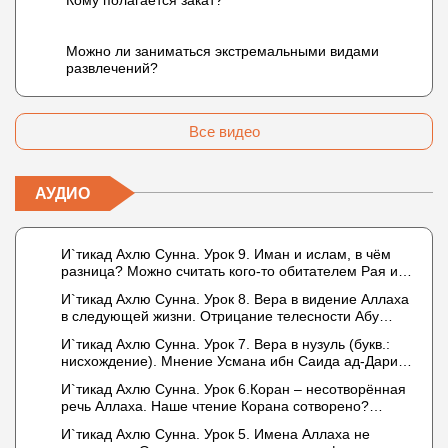
Кому полагается закат?
Можно ли заниматься экстремальными видами
развлечений?
Все видео
АУДИО
И`тикад Ахлю Сунна. Урок 9. Иман и ислам, в чём
разница? Можно считать кого-то обитателем Рая или
Ада?
И`тикад Ахлю Сунна. Урок 8. Вера в видение Аллаха
в следующей жизни. Отрицание телесности Абу
Бакром аль-Исмаили. Отрицание телесности в книге
И`тикад Ахлю Сунна. Урок 7. Вера в нузуль (букв.:
Усмана ибн Саида ад-Дарими. Иман – это слова,
нисхождение). Мнение Усмана ибн Саида ад-Дарими
дела и познание
о нузуле. Считал ли ад-Дарими, что Аллах
И`тикад Ахлю Сунна. Урок 6.Коран – несотворённая
описывается физическим движением?
речь Аллаха. Наше чтение Корана сотворено?
Предопределение судьбы
И`тикад Ахлю Сунна. Урок 5. Имена Аллаха не