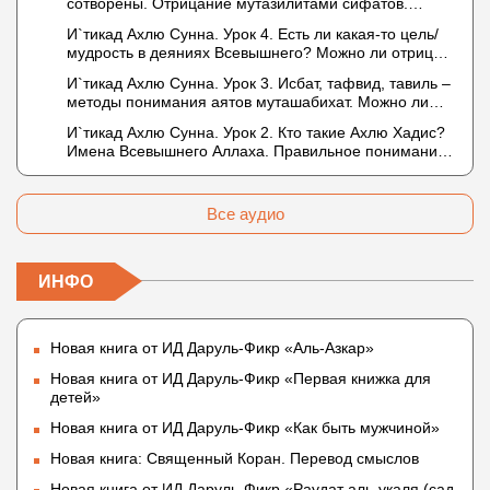
сотворены. Отрицание мутазилитами сифатов.
Описание Аллаха сифатом «вадж» (букв.: лик)
И`тикад Ахлю Сунна. Урок 4. Есть ли какая-то цель/
мудрость в деяниях Всевышнего? Можно ли отрицать
в отношении Аллаха недостатки, отрицание которых
И`тикад Ахлю Сунна. Урок 3. Исбат, тафвид, тавиль –
не пришло в Коране и Сунне? Концепция ибн
методы понимания аятов муташабихат. Можно ли
Таймийи
переводить сифаты аль-хабария на русский язык?
И`тикад Ахлю Сунна. Урок 2. Кто такие Ахлю Хадис?
Что означает утверждение сифата «биля кейфа»
Имена Всевышнего Аллаха. Правильное понимание
(без образа)?
Атрибутов Всевышнего Аллаха
Все аудио
ИНФО
Новая книга от ИД Даруль-Фикр «Аль-Азкар»
Новая книга от ИД Даруль-Фикр «Первая книжка для
детей»
Новая книга от ИД Даруль-Фикр «Как быть мужчиной»
Новая книга: Священный Коран. Перевод смыслов
Новая книга от ИД Даруль-Фикр «Раудат аль-укаля (cад