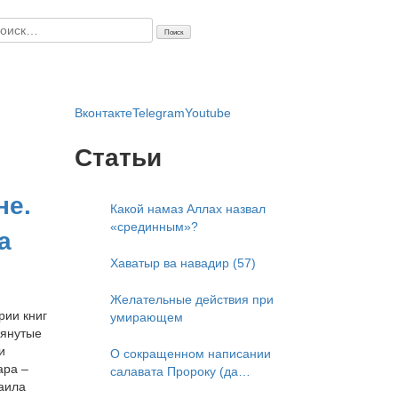
айти:
Вконтакте
Telegram
Youtube
Статьи
не.
Какой намаз Аллах назвал
«срединным»?
а
Хаватыр ва навадир (57)
Желательные действия при
рии книг
умирающем
мянутые
и
О сокращенном написании
ара –
салавата Пророку (да
аила
благословит его Аллах и