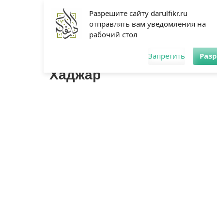
Махачкала
Разрешите сайту darulfikr.ru
отправлять вам уведомления на
Найти:
рабочий стол
Главная
Начинающим
Статьи
Мусульманка
Аналит
Даруль-Фикр
/
Хаджар
Запретить
Раз
Хаджар