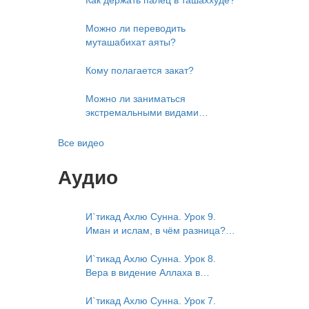
Можно ли переводить
муташабихат аяты?
Кому полагается закат?
Можно ли заниматься
экстремальными видами
развлечений?
Все видео
Аудио
И`тикад Ахлю Сунна. Урок 9.
Иман и ислам, в чём разница?
Можно считать кого-то
обитателем Рая или Ада?
И`тикад Ахлю Сунна. Урок 8.
Вера в видение Аллаха в
следующей жизни. Отрицание
телесности Абу Бакром аль-
И`тикад Ахлю Сунна. Урок 7.