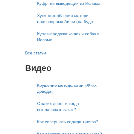
приветствует)
Куфр, не выводящий из Ислама
Хукм оскорбления матери
правоверных Аиши (да будет
доволен ею Аллах)
Купля-продажа кошек и собак в
Исламе
Все статьи
Видео
Крушение методологии «Фикх
довода»
С каких денег и когда
выплачивать закат?
Как совершать саджда тилява?
Как держать палец в ташаххуде?