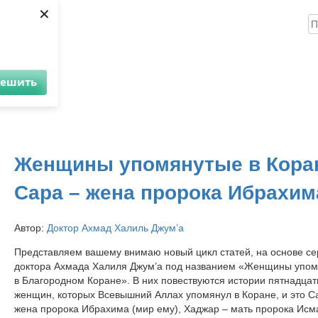
×
Н
ика
Книги
Аудио
Видео
Инфо
Помощь проекту
решить
Женщины упомянутые в Кора
Сара – жена пророка Ибрахим
Автор:
Доктор Ахмад Халиль Джум’а
Представляем вашему внимаю новый цикл статей, на основе се
доктора Ахмада Халиля Джум’а под названием «Женщины упо
в Благородном Коране». В них повествуются истории пятнадцат
женщин, которых Всевышний Аллах упомянул в Коране, и это С
жена пророка Ибрахима (мир ему), Хаджар – мать пророка Исм