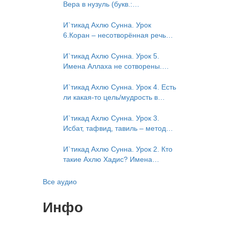
Исмаили. Отрицание телесности
Вера в нузуль (букв.:
в книге Усмана ибн Саида ад-
нисхождение). Мнение Усмана
Дарими. Иман – это слова, дела
ибн Саида ад-Дарими о нузуле.
И`тикад Ахлю Сунна. Урок
и познание
Считал ли ад-Дарими, что Аллах
6.Коран – несотворённая речь
описывается физическим
Аллаха. Наше чтение Корана
движением?
сотворено? Предопределение
И`тикад Ахлю Сунна. Урок 5.
судьбы
Имена Аллаха не сотворены.
Отрицание мутазилитами
сифатов. Описание Аллаха
И`тикад Ахлю Сунна. Урок 4. Есть
сифатом «вадж» (букв.: лик)
ли какая-то цель/мудрость в
деяниях Всевышнего? Можно ли
отрицать в отношении Аллаха
И`тикад Ахлю Сунна. Урок 3.
недостатки, отрицание которых
Исбат, тафвид, тавиль – методы
не пришло в Коране и Сунне?
понимания аятов муташабихат.
Концепция ибн Таймийи
Можно ли переводить сифаты
И`тикад Ахлю Сунна. Урок 2. Кто
аль-хабария на русский язык?
такие Ахлю Хадис? Имена
Что означает утверждение
Всевышнего Аллаха. Правильное
сифата «биля кейфа» (без
понимание Атрибутов
Все аудио
образа)?
Всевышнего Аллаха
Инфо