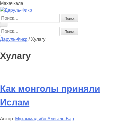
Махачкала
Найти:
Найти:
Даруль-Фикр
/
Хулагу
Хулагу
Как монголы приняли
Ислам
Автор:
Мухаммад ибн Али аль-Бар