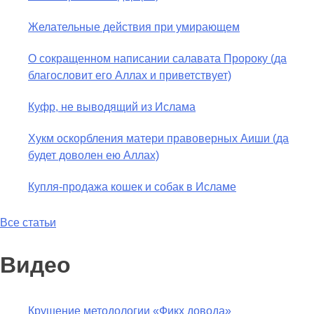
Желательные действия при умирающем
О сокращенном написании салавата Пророку (да
благословит его Аллах и приветствует)
Куфр, не выводящий из Ислама
Хукм оскорбления матери правоверных Аиши (да
будет доволен ею Аллах)
Купля-продажа кошек и собак в Исламе
Все статьи
Видео
Крушение методологии «Фикх довода»