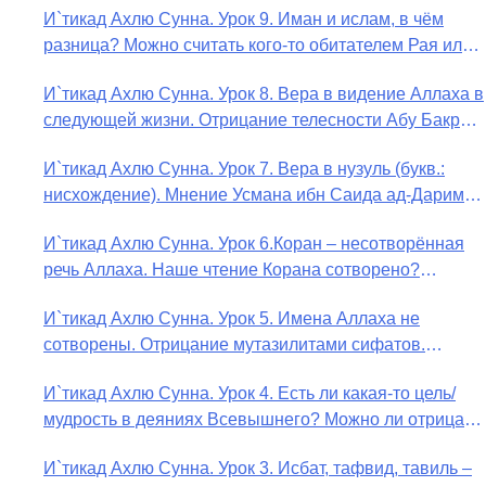
И`тикад Ахлю Сунна. Урок 9. Иман и ислам, в чём
разница? Можно считать кого-то обитателем Рая или
Ада?
И`тикад Ахлю Сунна. Урок 8. Вера в видение Аллаха в
следующей жизни. Отрицание телесности Абу Бакром
аль-Исмаили. Отрицание телесности в книге Усмана
И`тикад Ахлю Сунна. Урок 7. Вера в нузуль (букв.:
ибн Саида ад-Дарими. Иман – это слова, дела и
нисхождение). Мнение Усмана ибн Саида ад-Дарими
познание
о нузуле. Считал ли ад-Дарими, что Аллах
И`тикад Ахлю Сунна. Урок 6.Коран – несотворённая
описывается физическим движением?
речь Аллаха. Наше чтение Корана сотворено?
Предопределение судьбы
И`тикад Ахлю Сунна. Урок 5. Имена Аллаха не
сотворены. Отрицание мутазилитами сифатов.
Описание Аллаха сифатом «вадж» (букв.: лик)
И`тикад Ахлю Сунна. Урок 4. Есть ли какая-то цель/
мудрость в деяниях Всевышнего? Можно ли отрицать
в отношении Аллаха недостатки, отрицание которых
И`тикад Ахлю Сунна. Урок 3. Исбат, тафвид, тавиль –
не пришло в Коране и Сунне? Концепция ибн