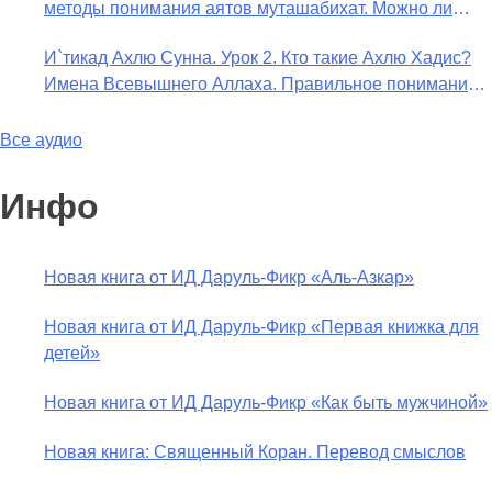
методы понимания аятов муташабихат. Можно ли
Таймийи
переводить сифаты аль-хабария на русский язык?
И`тикад Ахлю Сунна. Урок 2. Кто такие Ахлю Хадис?
Что означает утверждение сифата «биля кейфа» (без
Имена Всевышнего Аллаха. Правильное понимание
образа)?
Атрибутов Всевышнего Аллаха
Все аудио
Инфо
Новая книга от ИД Даруль-Фикр «Аль-Азкар»
Новая книга от ИД Даруль-Фикр «Первая книжка для
детей»
Новая книга от ИД Даруль-Фикр «Как быть мужчиной»
Новая книга: Священный Коран. Перевод смыслов