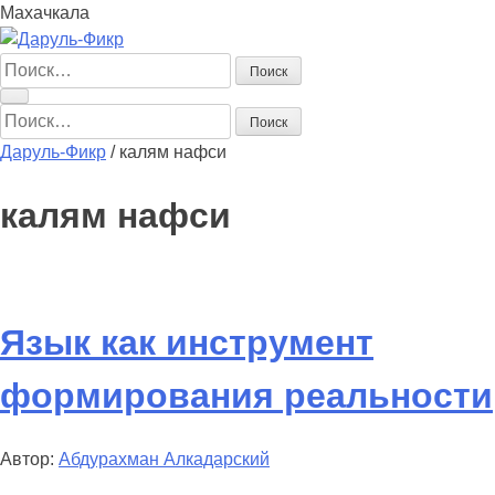
Махачкала
Найти:
Найти:
Даруль-Фикр
/
калям нафси
калям нафси
Язык как инструмент
формирования реальности
Автор:
Абдурахман Алкадарский