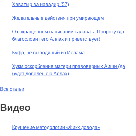
Хаватыр ва навадир (57)
Желательные действия при умирающем
О сокращенном написании салавата Пророку (да
благословит его Аллах и приветствует)
Куфр, не выводящий из Ислама
Хукм оскорбления матери правоверных Аиши (да
будет доволен ею Аллах)
Все статьи
Видео
Крушение методологии «Фикх довода»