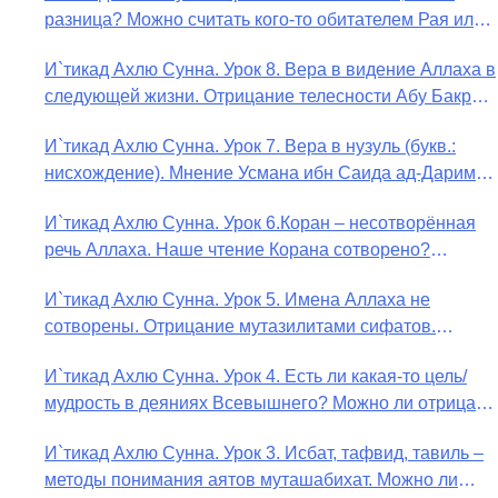
разница? Можно считать кого-то обитателем Рая или
Ада?
И`тикад Ахлю Сунна. Урок 8. Вера в видение Аллаха в
следующей жизни. Отрицание телесности Абу Бакром
аль-Исмаили. Отрицание телесности в книге Усмана
И`тикад Ахлю Сунна. Урок 7. Вера в нузуль (букв.:
ибн Саида ад-Дарими. Иман – это слова, дела и
нисхождение). Мнение Усмана ибн Саида ад-Дарими
познание
о нузуле. Считал ли ад-Дарими, что Аллах
И`тикад Ахлю Сунна. Урок 6.Коран – несотворённая
описывается физическим движением?
речь Аллаха. Наше чтение Корана сотворено?
Предопределение судьбы
И`тикад Ахлю Сунна. Урок 5. Имена Аллаха не
сотворены. Отрицание мутазилитами сифатов.
Описание Аллаха сифатом «вадж» (букв.: лик)
И`тикад Ахлю Сунна. Урок 4. Есть ли какая-то цель/
мудрость в деяниях Всевышнего? Можно ли отрицать
в отношении Аллаха недостатки, отрицание которых
И`тикад Ахлю Сунна. Урок 3. Исбат, тафвид, тавиль –
не пришло в Коране и Сунне? Концепция ибн
методы понимания аятов муташабихат. Можно ли
Таймийи