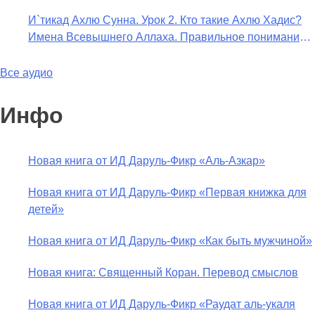
переводить сифаты аль-хабария на русский язык?
И`тикад Ахлю Сунна. Урок 2. Кто такие Ахлю Хадис?
Что означает утверждение сифата «биля кейфа» (без
Имена Всевышнего Аллаха. Правильное понимание
образа)?
Атрибутов Всевышнего Аллаха
Все аудио
Инфо
Новая книга от ИД Даруль-Фикр «Аль-Азкар»
Новая книга от ИД Даруль-Фикр «Первая книжка для
детей»
Новая книга от ИД Даруль-Фикр «Как быть мужчиной»
Новая книга: Священный Коран. Перевод смыслов
Новая книга от ИД Даруль-Фикр «Раудат аль-укаля