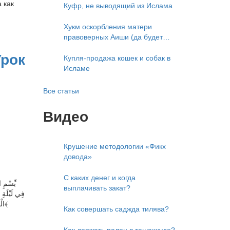
 как
приветствует)
Куфр, не выводящий из Ислама
Хукм оскорбления матери
правоверных Аиши (да будет
доволен ею Аллах)
Урок
Купля-продажа кошек и собак в
Исламе
Все статьи
Видео
Крушение методологии «Фикх
довода»
С каких денег и когда
выплачивать закат?
Как совершать саджда тилява?
Как держать палец в ташаххуде?