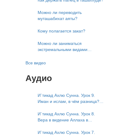
Можно ли переводить
муташабихат аяты?
Кому полагается закат?
Можно ли заниматься
экстремальными видами
развлечений?
Все видео
Аудио
И`тикад Ахлю Сунна. Урок 9.
Иман и ислам, в чём разница?
Можно считать кого-то
обитателем Рая или Ада?
И`тикад Ахлю Сунна. Урок 8.
Вера в видение Аллаха в
следующей жизни. Отрицание
телесности Абу Бакром аль-
И`тикад Ахлю Сунна. Урок 7.