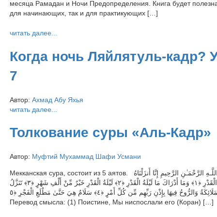
месяца Рамадан и Ночи Предопределения. Книга будет полезна
для начинающих, так и для практикующих […]
читать далее...
Когда ночь Ляйлятуль-кадр? 
7
Автор:
Ахмад Абу Яхья
читать далее...
Толкование суры «Аль-Кадр»
Автор:
Муфтий Мухаммад Шафи Усмани
Мекканская сура, состоит из 5 аятов. بِّسْمِ اللَّـهِ الرَّحْمَـٰنِ الرَّحِيمِ إِنَّا أَنزَلْنَاهُ
فِي لَيْلَةِ الْقَدْرِ ﴿١﴾ وَمَا أَدْرَاكَ مَا لَيْلَةُ الْقَدْرِ ﴿٢﴾ لَيْلَةُ الْقَدْرِ خَيْرٌ مِّنْ أَلْفِ شَهْرٍ ﴿٣﴾ تَنَزَّلُ
الْمَلَائِكَةُ وَالرُّوحُ فِيهَا بِإِذْنِ رَبِّهِم مِّن كُلِّ أَمْرٍ ﴿٤﴾ سَلَامٌ هِيَ حَتَّىٰ مَطْلَعِ الْفَجْرِ ﴿٥﴾
Перевод смысла: (1) Поистине, Мы ниспослали его (Коран) […]