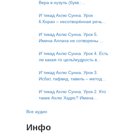
Исмаили. Отрицание телесности
Вера в нузуль (букв.:
в книге Усмана ибн Саида ад-
нисхождение). Мнение Усмана
Дарими. Иман – это слова, дела
ибн Саида ад-Дарими о нузуле.
И`тикад Ахлю Сунна. Урок
и познание
Считал ли ад-Дарими, что Аллах
6.Коран – несотворённая речь
описывается физическим
Аллаха. Наше чтение Корана
движением?
сотворено? Предопределение
И`тикад Ахлю Сунна. Урок 5.
судьбы
Имена Аллаха не сотворены.
Отрицание мутазилитами
сифатов. Описание Аллаха
И`тикад Ахлю Сунна. Урок 4. Есть
сифатом «вадж» (букв.: лик)
ли какая-то цель/мудрость в
деяниях Всевышнего? Можно ли
отрицать в отношении Аллаха
И`тикад Ахлю Сунна. Урок 3.
недостатки, отрицание которых
Исбат, тафвид, тавиль – методы
не пришло в Коране и Сунне?
понимания аятов муташабихат.
Концепция ибн Таймийи
Можно ли переводить сифаты
И`тикад Ахлю Сунна. Урок 2. Кто
аль-хабария на русский язык?
такие Ахлю Хадис? Имена
Что означает утверждение
Всевышнего Аллаха. Правильное
сифата «биля кейфа» (без
понимание Атрибутов
Все аудио
образа)?
Всевышнего Аллаха
Инфо