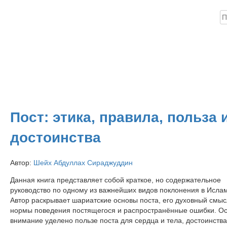
Н
ика
Книги
Аудио
Видео
Инфо
Помощь проекту
Пост: этика, правила, польза 
достоинства
Автор:
Шейх Абдуллах Сираджуддин
Данная книга представляет собой краткое, но содержательное
руководство по одному из важнейших видов поклонения в Исла
Автор раскрывает шариатские основы поста, его духовный смыс
нормы поведения постящегося и распространённые ошибки. О
внимание уделено пользе поста для сердца и тела, достоинств