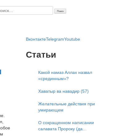
айти:
Вконтакте
Telegram
Youtube
Статьи
и
Какой намаз Аллах назвал
«срединным»?
Хаватыр ва навадир (57)
Желательные действия при
умирающем
ме.
л,
О сокращенном написании
собое
салавата Пророку (да
ам
благословит его Аллах и