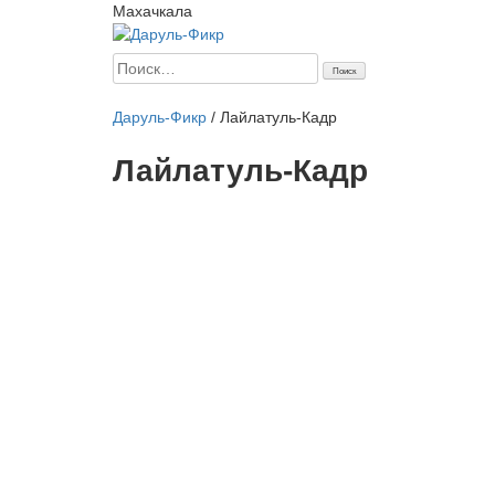
Махачкала
Найти:
Главная
Начинающим
Статьи
Мусульманка
Аналит
Даруль-Фикр
/
Лайлатуль-Кадр
Лайлатуль-Кадр