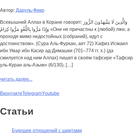
Автор:
Даруль-Фикр
Всевышний Аллах в Коране говорит: وَالَّذِينَ لَا يَشْهَدُونَ الزُّورَ
وَإِذَا مَرُّوا بِاللَّغْوِ مَرُّوا كِرَامً «Они не причастны к (любой) лжи, а
проходя мимо недостойных (собраний), идут с
достоинством». (Сура Аль-Фуркан, аят 72) Хафиз Исмаил
ибн Умар ибн Касир ад-Димашки (701–774 гг. х.) (да
смилуется над ним Аллах) пишет в своём тафсире «Тафсир
уль-Куран аль-Азым» (6/130), […]
читать далее...
Вконтакте
Telegram
Youtube
Статьи
Будущее отношений с шиитами