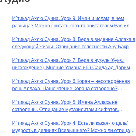
И`тикад Ахлю Сунна. Урок 9. Иман и ислам, в чём
разница? Можно считать кого-то обитателем Рая или
Ада?
И`тикад Ахлю Сунна. Урок 8. Вера в видение Аллаха в
следующей жизни. Отрицание телесности Абу Бакром
аль-Исмаили. Отрицание телесности в книге Усмана
И`тикад Ахлю Сунна. Урок 7. Вера в нузуль (букв.:
ибн Саида ад-Дарими. Иман – это слова, дела и
нисхождение). Мнение Усмана ибн Саида ад-Дарими
познание
о нузуле. Считал ли ад-Дарими, что Аллах
И`тикад Ахлю Сунна. Урок 6.Коран – несотворённая
описывается физическим движением?
речь Аллаха. Наше чтение Корана сотворено?
Предопределение судьбы
И`тикад Ахлю Сунна. Урок 5. Имена Аллаха не
сотворены. Отрицание мутазилитами сифатов.
Описание Аллаха сифатом «вадж» (букв.: лик)
И`тикад Ахлю Сунна. Урок 4. Есть ли какая-то цель/
мудрость в деяниях Всевышнего? Можно ли отрицать