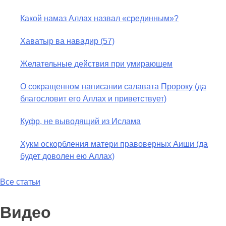
Какой намаз Аллах назвал «срединным»?
Хаватыр ва навадир (57)
Желательные действия при умирающем
О сокращенном написании салавата Пророку (да
благословит его Аллах и приветствует)
Куфр, не выводящий из Ислама
Хукм оскорбления матери правоверных Аиши (да
будет доволен ею Аллах)
Все статьи
Видео