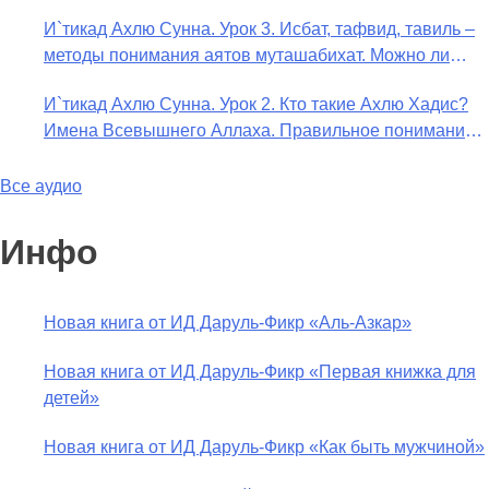
в отношении Аллаха недостатки, отрицание которых
И`тикад Ахлю Сунна. Урок 3. Исбат, тафвид, тавиль –
не пришло в Коране и Сунне? Концепция ибн
методы понимания аятов муташабихат. Можно ли
Таймийи
переводить сифаты аль-хабария на русский язык?
И`тикад Ахлю Сунна. Урок 2. Кто такие Ахлю Хадис?
Что означает утверждение сифата «биля кейфа» (без
Имена Всевышнего Аллаха. Правильное понимание
образа)?
Атрибутов Всевышнего Аллаха
Все аудио
Инфо
Новая книга от ИД Даруль-Фикр «Аль-Азкар»
Новая книга от ИД Даруль-Фикр «Первая книжка для
детей»
Новая книга от ИД Даруль-Фикр «Как быть мужчиной»