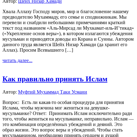
Автор:
Шейх Низар Хамади
Хвала Аллаху Господу миров, мир и благословение нашему
предводителю Мухаммаду, его семье и сподвижникам. Мы
перевели и снабдили небольшими примечаниями краткий
текст под названием «Аль-Мирсад ли Мухкамат-иль-И’тикад»
(«Укрепление основ веры»), в котором излагаются убеждения
мусульман и приводятся доводы из Корана и Сунны. Автором
данного труда является Шейх Низар Хамади (да хранит его
Аллах). Просим Всевышнего […]
читать далее...
Как правильно принять Ислам
Автор:
Муфтий Мухаммад Таки Усмани
Вопрос: Есть ли какая-то особая процедура для принятия
Ислама, чтобы мужчина мог жениться на девушке-
мусульманке? Ответ: Принимать Ислам исключительно ради
того, чтобы жениться на мусульманке, неправильно. Ислам —
это комбинация определённых убеждений и деяний. Это
образ жизни. Это вопрос веры и убеждений. Чтобы стать
мусульманином, необходимо принять сердцем и душой