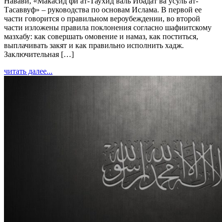
Навави, «Макасид фи ат-Таухид валь Ибадат ва усуль ат-
Тасаввуф» – руководства по основам Ислама. В первой ее
части говорится о правильном вероубеждении, во второй
части изложены правила поклонения согласно шафиитскому
мазхабу: как совершать омовение и намаз, как поститься,
выплачивать закят и как правильно исполнить хадж.
Заключительная […]
читать далее...