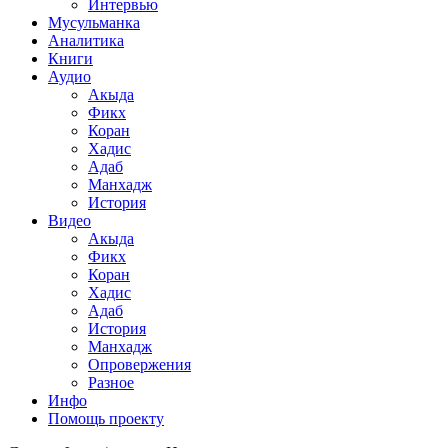
Интервью
Мусульманка
Аналитика
Книги
Аудио
Акыда
Фикх
Коран
Хадис
Адаб
Манхадж
История
Видео
Акыда
Фикх
Коран
Хадис
Адаб
История
Манхадж
Опровержения
Разное
Инфо
Помощь проекту