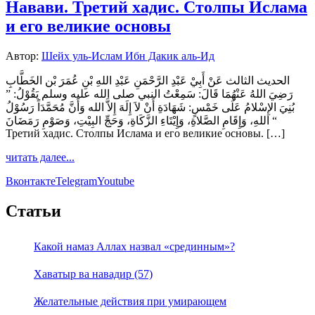
Навави. Третий хадис. Столпы Ислама
и его великие основы
Автор:
Шейх уль-Ислам Ибн Дакик аль-Ид
الحديث الثالث عَنْ أَبِيْ عَبْدِ الرَّحْمَنِ عَبْدِ اللهِ بْنِ عُمَرَ بْن الخَطَّابِ
رَضِيَ اللهُ عَنْهُمَا قَالَ: سَمِعْتُ النبي صلى الله عليه وسلم يَقُوْلُ: ”
بُنِيَ الإِسْلامُ عَلَى خَمْسٍ: شَهَادَةِ أَنْ لاَ إِلَهَ إِلاَّ الله وَأَنَّ مُحَمَّدَاً رَسُوْلُ
اللهِ، وَإِقَامِ الصَّلاةِ، وَإِيْتَاءِ الزَّكَاةِ، وَحَجِّ البِيْتِ، وَصَوْمِ رَمَضَانَ “
Третий хадис. Столпы Ислама и его великие основы. […]
читать далее...
Вконтакте
Telegram
Youtube
Статьи
Какой намаз Аллах назвал «срединным»?
Хаватыр ва навадир (57)
Желательные действия при умирающем