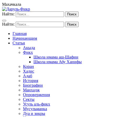
Махачкала
Найти:
Найти:
Главная
Начинающим
Статьи
Акыда
Фикх
Школа имама аш-Шафии
Школа имама Абу Ханифы
Коран
Хадис
Адаб
История
Биографии
Манхадж
Опровержения
Секты
Усуль аль-фикх
Мусульманка
Дуа и зикры