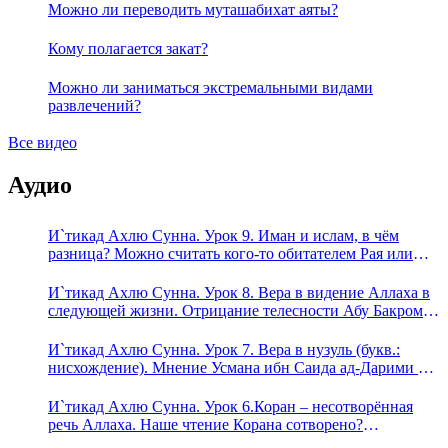
Можно ли переводить муташабихат аяты?
Кому полагается закат?
Можно ли заниматься экстремальными видами
развлечений?
Все видео
Аудио
И`тикад Ахлю Сунна. Урок 9. Иман и ислам, в чём
разница? Можно считать кого-то обитателем Рая или
Ада?
И`тикад Ахлю Сунна. Урок 8. Вера в видение Аллаха в
следующей жизни. Отрицание телесности Абу Бакром
аль-Исмаили. Отрицание телесности в книге Усмана
ибн Саида ад-Дарими. Иман – это слова, дела и
И`тикад Ахлю Сунна. Урок 7. Вера в нузуль (букв.:
познание
нисхождение). Мнение Усмана ибн Саида ад-Дарими о
нузуле. Считал ли ад-Дарими, что Аллах описывается
физическим движением?
И`тикад Ахлю Сунна. Урок 6.Коран – несотворённая
речь Аллаха. Наше чтение Корана сотворено?
Предопределение судьбы