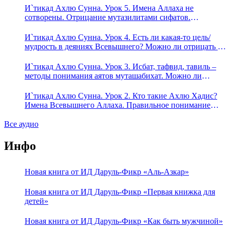
И`тикад Ахлю Сунна. Урок 5. Имена Аллаха не
сотворены. Отрицание мутазилитами сифатов.
Описание Аллаха сифатом «вадж» (букв.: лик)
И`тикад Ахлю Сунна. Урок 4. Есть ли какая-то цель/
мудрость в деяниях Всевышнего? Можно ли отрицать в
отношении Аллаха недостатки, отрицание которых не
пришло в Коране и Сунне? Концепция ибн Таймийи
И`тикад Ахлю Сунна. Урок 3. Исбат, тафвид, тавиль –
методы понимания аятов муташабихат. Можно ли
переводить сифаты аль-хабария на русский язык? Что
означает утверждение сифата «биля кейфа» (без образа)?
И`тикад Ахлю Сунна. Урок 2. Кто такие Ахлю Хадис?
Имена Всевышнего Аллаха. Правильное понимание
Атрибутов Всевышнего Аллаха
Все аудио
Инфо
Новая книга от ИД Даруль-Фикр «Аль-Азкар»
Новая книга от ИД Даруль-Фикр «Первая книжка для
детей»
Новая книга от ИД Даруль-Фикр «Как быть мужчиной»