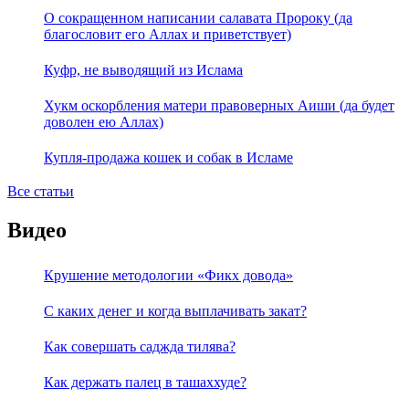
О сокращенном написании салавата Пророку (да
благословит его Аллах и приветствует)
Куфр, не выводящий из Ислама
Хукм оскорбления матери правоверных Аиши (да будет
доволен ею Аллах)
Купля-продажа кошек и собак в Исламе
Все статьи
Видео
Крушение методологии «Фикх довода»
С каких денег и когда выплачивать закат?
Как совершать саджда тилява?
Как держать палец в ташаххуде?