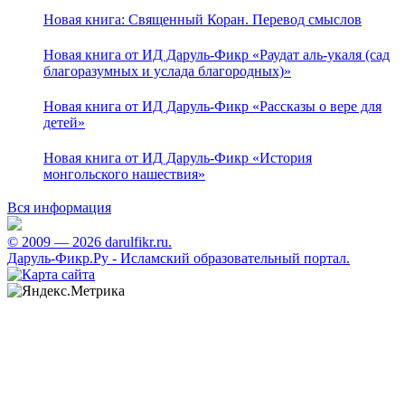
Новая книга: Священный Коран. Перевод смыслов
Новая книга от ИД Даруль-Фикр «Раудат аль-укаля (cад
благоразумных и услада благородных)»
Новая книга от ИД Даруль-Фикр «Рассказы о вере для
детей»
Новая книга от ИД Даруль-Фикр «История
монгольского нашествия»
Вся информация
© 2009 — 2026 darulfikr.ru.
Даруль-Фикр.Ру - Исламский образовательный портал.