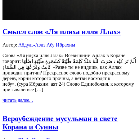
Смысл слов «Ля иляха илля Ллах»
Автор:
Абдуль-Азиз Абу Ибрахим
Слова «Ля иляха илля Ллах» Всевышний Аллах в Коране
говорит: أَلَمْ تَرَ كَيْفَ ضَرَبَ اللَّهُ مَثَلًا كَلِمَةً طَيِّبَةً كَشَجَرَةٍ طَيِّبَةٍ أَصْلُهَا
ثَابِتٌ وَفَرْعُهَا فِي السَّمَاءِ «Разве ты не видишь, как Аллах
приводит притчи? Прекрасное слово подобно прекрасному
дереву, корни которого прочны, а ветви восходят к
небу». (сура Ибрахим, аят 24) Слово Единобожия, к которому
призывали все […]
читать далее...
Вероубеждение мусульман в свете
Корана и Сунны