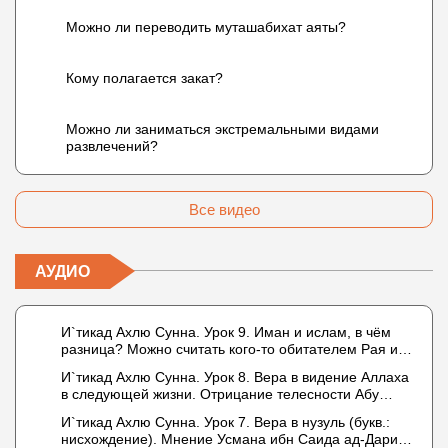
Можно ли переводить муташабихат аяты?
Кому полагается закат?
Можно ли заниматься экстремальными видами
развлечений?
Все видео
АУДИО
И`тикад Ахлю Сунна. Урок 9. Иман и ислам, в чём
разница? Можно считать кого-то обитателем Рая или
Ада?
И`тикад Ахлю Сунна. Урок 8. Вера в видение Аллаха
в следующей жизни. Отрицание телесности Абу
Бакром аль-Исмаили. Отрицание телесности в книге
И`тикад Ахлю Сунна. Урок 7. Вера в нузуль (букв.:
Усмана ибн Саида ад-Дарими. Иман – это слова,
нисхождение). Мнение Усмана ибн Саида ад-Дарими
дела и познание