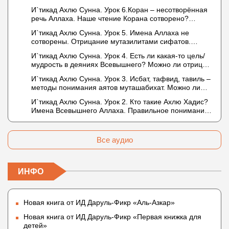
о нузуле. Считал ли ад-Дарими, что Аллах
И`тикад Ахлю Сунна. Урок 6.Коран – несотворённая
описывается физическим движением?
речь Аллаха. Наше чтение Корана сотворено?
Предопределение судьбы
И`тикад Ахлю Сунна. Урок 5. Имена Аллаха не
сотворены. Отрицание мутазилитами сифатов.
Описание Аллаха сифатом «вадж» (букв.: лик)
И`тикад Ахлю Сунна. Урок 4. Есть ли какая-то цель/
мудрость в деяниях Всевышнего? Можно ли отрицать
в отношении Аллаха недостатки, отрицание которых
И`тикад Ахлю Сунна. Урок 3. Исбат, тафвид, тавиль –
не пришло в Коране и Сунне? Концепция ибн
методы понимания аятов муташабихат. Можно ли
Таймийи
переводить сифаты аль-хабария на русский язык?
И`тикад Ахлю Сунна. Урок 2. Кто такие Ахлю Хадис?
Что означает утверждение сифата «биля кейфа»
Имена Всевышнего Аллаха. Правильное понимание
(без образа)?
Атрибутов Всевышнего Аллаха
Все аудио
ИНФО
Новая книга от ИД Даруль-Фикр «Аль-Азкар»
Новая книга от ИД Даруль-Фикр «Первая книжка для
детей»