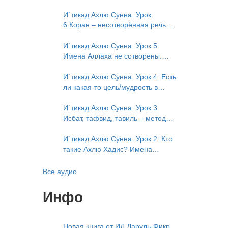
в книге Усмана ибн Саида ад-
нисхождение). Мнение Усмана
Дарими. Иман – это слова, дела
ибн Саида ад-Дарими о нузуле.
И`тикад Ахлю Сунна. Урок
и познание
Считал ли ад-Дарими, что Аллах
6.Коран – несотворённая речь
описывается физическим
Аллаха. Наше чтение Корана
движением?
сотворено? Предопределение
И`тикад Ахлю Сунна. Урок 5.
судьбы
Имена Аллаха не сотворены.
Отрицание мутазилитами
сифатов. Описание Аллаха
И`тикад Ахлю Сунна. Урок 4. Есть
сифатом «вадж» (букв.: лик)
ли какая-то цель/мудрость в
деяниях Всевышнего? Можно ли
отрицать в отношении Аллаха
И`тикад Ахлю Сунна. Урок 3.
недостатки, отрицание которых
Исбат, тафвид, тавиль – методы
не пришло в Коране и Сунне?
понимания аятов муташабихат.
Концепция ибн Таймийи
Можно ли переводить сифаты
И`тикад Ахлю Сунна. Урок 2. Кто
аль-хабария на русский язык?
такие Ахлю Хадис? Имена
Что означает утверждение
Всевышнего Аллаха. Правильное
сифата «биля кейфа» (без
понимание Атрибутов
Все аудио
образа)?
Всевышнего Аллаха
Инфо
Новая книга от ИД Даруль-Фикр