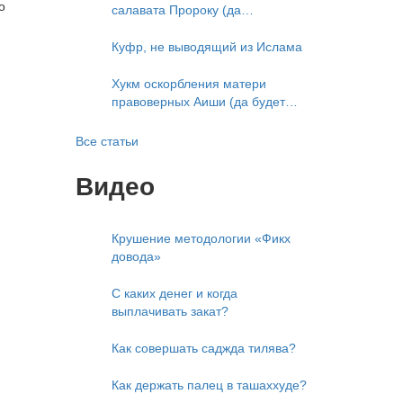
о
салавата Пророку (да
благословит его Аллах и
приветствует)
Куфр, не выводящий из Ислама
Хукм оскорбления матери
правоверных Аиши (да будет
доволен ею Аллах)
Все статьи
Видео
Крушение методологии «Фикх
довода»
С каких денег и когда
выплачивать закат?
Как совершать саджда тилява?
Как держать палец в ташаххуде?