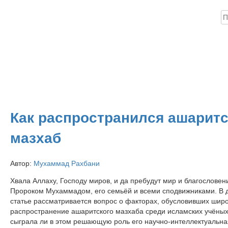
Н
ика
Книги
Аудио
Видео
Инфо
Помощь проекту
Как распространился ашарит
мазхаб
Автор:
Мухаммад Рахбани
Хвала Аллаху, Господу миров, и да пребудут мир и благословен
Пророком Мухаммадом, его семьёй и всеми сподвижниками. В 
статье рассматривается вопрос о факторах, обусловивших шир
распространение ашаритского мазхаба среди исламских учёных
сыграла ли в этом решающую роль его научно-интеллектуальна