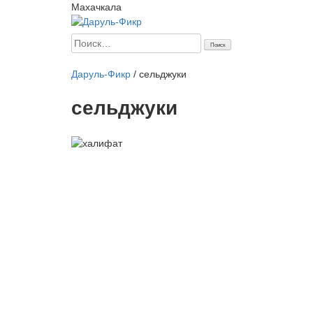
Махачкала
Найти:
Главная
Начинающим
Статьи
Мусульманка
Аналит
Даруль-Фикр
/
сельджуки
сельджуки