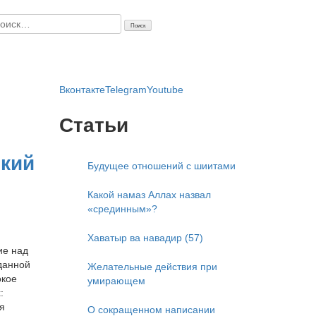
айти:
Вконтакте
Telegram
Youtube
Статьи
ский
Будущее отношений с шиитами
Какой намаз Аллах назвал
«срединным»?
Хаватыр ва навадир (57)
ие над
данной
Желательные действия при
окое
умирающем
:
я
О сокращенном написании