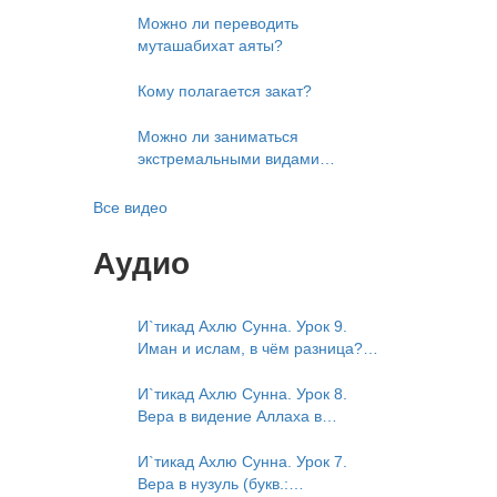
Можно ли переводить
муташабихат аяты?
Кому полагается закат?
Можно ли заниматься
экстремальными видами
развлечений?
Все видео
Аудио
И`тикад Ахлю Сунна. Урок 9.
Иман и ислам, в чём разница?
Можно считать кого-то
обитателем Рая или Ада?
И`тикад Ахлю Сунна. Урок 8.
Вера в видение Аллаха в
следующей жизни. Отрицание
телесности Абу Бакром аль-
И`тикад Ахлю Сунна. Урок 7.
Исмаили. Отрицание телесности
Вера в нузуль (букв.: