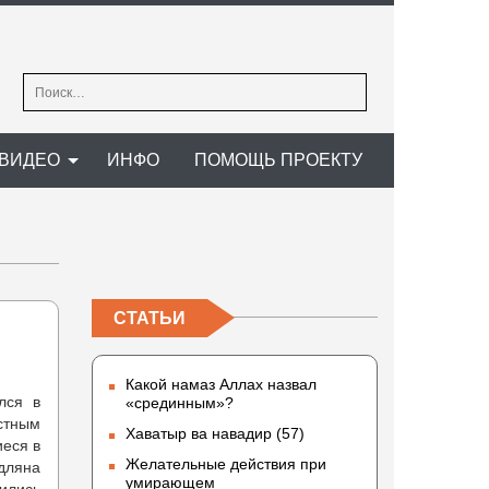
Найти:
ВИДЕО
ИНФО
ПОМОЩЬ ПРОЕКТУ
СТАТЬИ
Какой намаз Аллах назвал
лся в
«срединным»?
стным
Хаватыр ва навадир (57)
иеся в
Желательные действия при
адляна
умирающем