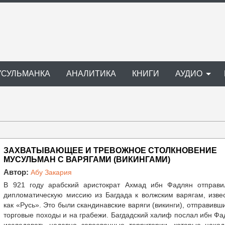
УСУЛЬМАНКА
АНАЛИТИКА
КНИГИ
АУДИО
ЗАХВАТЫВАЮЩЕЕ И ТРЕВОЖНОЕ СТОЛКНОВЕНИЕ
МУСУЛЬМАН С ВАРЯГАМИ (ВИКИНГАМИ)
Автор:
Абу Закария
В 921 году арабский аристократ Ахмад ибн Фадлян отправи
дипломатическую миссию из Багдада к волжским варягам, изве
как «Русь». Это были скандинавские варяги (викинги), отправивш
торговые походы и на грабежи. Багдадский халиф послал ибн Ф