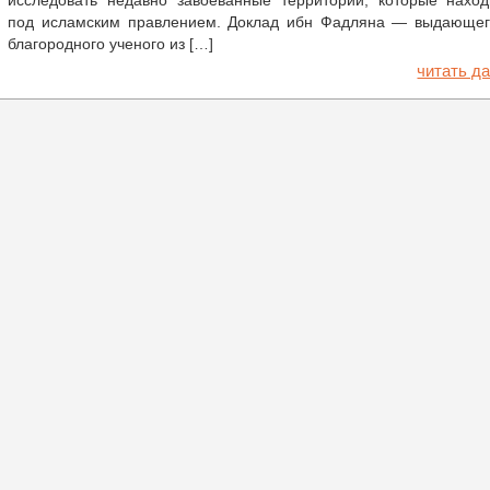
исследовать недавно завоеванные территории, которые наход
под исламским правлением. Доклад ибн Фадляна — выдающег
благородного ученого из […]
читать да