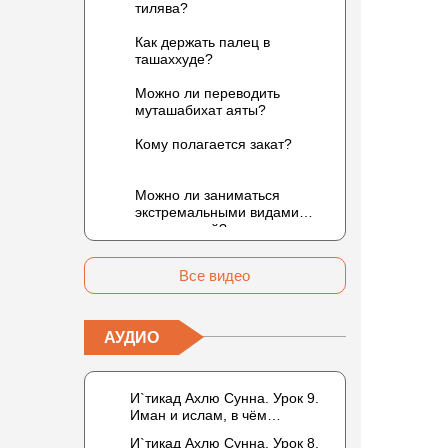
тилява?
Как держать палец в
ташаххуде?
Можно ли переводить
муташабихат аяты?
Кому полагается закат?
Можно ли заниматься
экстремальными видами
развлечений?
Все видео
АУДИО
И`тикад Ахлю Сунна. Урок 9.
Иман и ислам, в чём
разница? Можно считать кого-
И`тикад Ахлю Сунна. Урок 8.