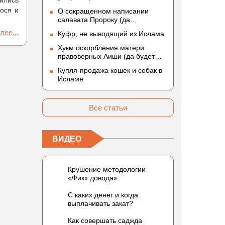
ились
ося и
О сокращенном написании
салавата Пророку (да
благословит его Аллах и
лее...
Куфр, не выводящий из Ислама
приветствует)
Хукм оскорбления матери
правоверных Аиши (да будет
доволен ею Аллах)
Купля-продажа кошек и собак в
Исламе
Все статьи
ВИДЕО
Крушение методологии
«Фикх довода»
С каких денег и когда
выплачивать закат?
Как совершать саджда