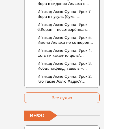
то обитателем Рая или Ада?
Вера в видение Аллаха в
следующей жизни.
И`тикад Ахлю Сунна. Урок 7.
Отрицание телесности Абу
Вера в нузуль (букв.:
Бакром аль-Исмаили.
нисхождение). Мнение
Отрицание телесности в
И`тикад Ахлю Сунна. Урок
Усмана ибн Саида ад-Дарими
книге Усмана ибн Саида ад-
6.Коран – несотворённая
о нузуле. Считал ли ад-
Дарими. Иман – это слова,
речь Аллаха. Наше чтение
Дарими, что Аллах
И`тикад Ахлю Сунна. Урок 5.
дела и познание
Корана сотворено?
описывается физическим
Имена Аллаха не сотворены.
Предопределение судьбы
движением?
Отрицание мутазилитами
И`тикад Ахлю Сунна. Урок 4.
сифатов. Описание Аллаха
Есть ли какая-то цель/
сифатом «вадж» (букв.: лик)
мудрость в деяниях
И`тикад Ахлю Сунна. Урок 3.
Всевышнего? Можно ли
Исбат, тафвид, тавиль –
отрицать в отношении Аллаха
методы понимания аятов
недостатки, отрицание
И`тикад Ахлю Сунна. Урок 2.
муташабихат. Можно ли
которых не пришло в Коране
Кто такие Ахлю Хадис?
переводить сифаты аль-
и Сунне? Концепция ибн
Имена Всевышнего Аллаха.
хабария на русский язык? Что
Таймийи
Правильное понимание
означает утверждение
Атрибутов Всевышнего
сифата «биля кейфа» (без
Все аудио
Аллаха
образа)?
ИНФО