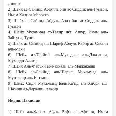
Ливии
2) Шейх ас-Саййид Абдулла бин ас-Сиддик аль-Гумари,
Имам Хадиса Марокко
3) Шейх ас-Сайиид Абдуль Азиз бин ас-Сиддик аль-
Гумари
4) Шейх Мухаммад ат-Тахир ибн Ашур, Имам аль-
Зайтуна, Тунис
5) Шейх ас-Саййид аш-Шариф Абдуль Кабир ас-Сакали
аль-Махи
6) Шейх ат-Таййиб аль-Мухаджи аль-Джазаири,
Мухадди Алжир
7) Шейх Аль-Фаруки ар-Раххали аль-Марракаши
8) Шейх ас-Саййид аш-Шариф Мухаммад аль-
Мунтасир аль-Каттани
9) Шейх Сиди Мухаммад Баль-Ка’ид аль-Хибри аш-
Шазили ад-Даркави, Алжир
Индия, Пакистан
:
1) Шейх аль-Факих Абуль Вафа аль-Афгани, Имам