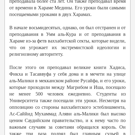
преподавала более ста лет. Он также преподавал время
от времени в Хараме Медины. Его уроки были самыми
посещаемыми уроками в двух Харамах.
В начале восьмидесятых, однако, он был отстранен и от
преподавания в Умм аль-Кура и от преподавания в
Хараме из-за фетв ваххабитской секты, которые видели,
что он угрожает их экстремистской идеологии и
религиозному авторитету.
После этого он преподавал великие книги Хадиса,
Фикха и Тасаввуфа у себя дома и в мечети на улице
аль-Малики в мекканском районе Русайфа, и его уроки,
которые проходили между Магрибом и Иша, посещало
не менее 500 человек ежедневно. Студенты из
Университета также посещали эти уроки. Несмотря на
оппозицию со стороны ваххабитского эстеблишмента,
Ас-Саййид Мухаммад Аляви аль-Малики был высоко
ценим Саудийским правительство, и к нему часто по
важным случаям за советами обращался король. Он
также три раза подряд был главным судьей в