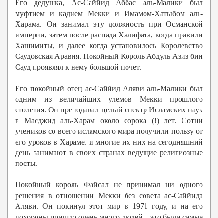
Его дедушка, Ас-Саййид Аббас аль-Малики был
муфтием и кадием Мекки и Имамом-Хатыбом аль-
Харама. Он занимал эту должность при Османской
империи, затем после распада Халифата, когда правили
Хашимиты, и далее когда установилось Королевство
Саудовская Аравия. Покойный Король Абдуль Азиз бин
Сауд проявлял к нему большой почет.
Его покойный отец aс-Саййид Аляви аль-Малики был
одним из величайших улемов Мекки прошлого
столетия. Он преподавал целый спектр Исламских наук
в Масджид аль-Харам около сорока (!) лет. Сотни
учеников со всего исламского мира получили пользу от
его уроков в Хараме, и многие их них на сегодняшний
день занимают в своих странах ведущие религиозные
посты.
Покойный король Файсал не принимал ни одного
решения в отношении Мекки без совета ас-Саййида
Аляви. Он покинул этот мир в 1971 году, и на его
похороны пришло очень много людей – это были самые