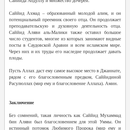
Саййида Абдуллу и множество дочерей.
Саййид Ахмад – образованный молодой алим, и он
потенциальный преемник своего отца. Он продолжает
преподавательскую и духовную деятельность отца.
Саййид Аляви аль-Малики также оставил большое
число студентов, многие из которых занимают видные
посты в Саудовской Аравии и всем исламском мире.
Через них и их труды его наследие продолжает давать
плоды.
Пусть Аллах даст ему самое высокое место в Джаннате,
рядом с его благословенным предком, Саййидиной
Расулюллах (мир ему и благословение Аллаха). Амин.
Заключение
Без сомнений, такая личность как Саййид Мухаммад
бин Аляви был благословением для этой Уммы. Он
истинный потомок Любимого Пророка (мир ему и