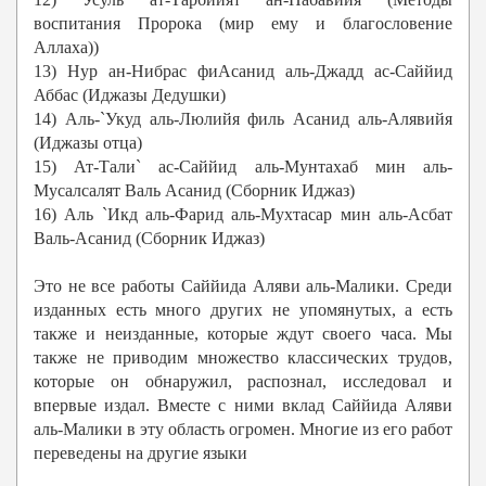
воспитания Пророка (мир ему и благословение
Аллаха))
13) Нур ан-Нибрас фиАсанид аль-Джадд ас-Саййид
Аббас (Иджазы Дедушки)
14) Аль-`Укуд аль-Люлийя филь Асанид аль-Алявийя
(Иджазы отца)
15) Ат-Тали` ас-Саййид аль-Мунтахаб мин аль-
Мусалсалят Валь Асанид (Сборник Иджаз)
16) Аль `Икд аль-Фарид аль-Мухтасар мин аль-Асбат
Валь-Асанид (Сборник Иджаз)
Это не все работы Саййида Аляви аль-Малики. Среди
изданных есть много других не упомянутых, а есть
также и неизданные, которые ждут своего часа. Мы
также не приводим множество классических трудов,
которые он обнаружил, распознал, исследовал и
впервые издал. Вместе с ними вклад Саййида Аляви
аль-Малики в эту область огромен. Многие из его работ
переведены на другие языки