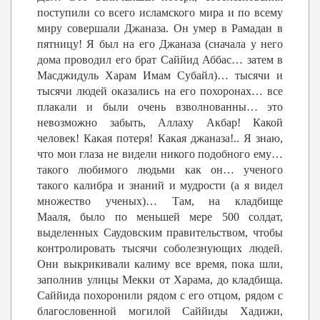
поступили со всего исламского мира и по всему
миру совершали Джаназа. Он умер в Рамадан в
пятницу! Я был на его Джаназа (сначала у него
дома проводил его брат Саййид Аббас… затем в
Масджидуль Харам Имам Субайл)… тысячи и
тысячи людей оказались на его похоронах… все
плакали и были очень взволнованны… это
невозможно забыть, Аллаху Акбар! Какой
человек! Какая потеря! Какая джаназа!.. Я знаю,
что мои глаза не видели никого подобного ему…
такого любимого людьми как он… ученого
такого калибра и знаний и мудрости (а я видел
множество ученых)… Там, на кладбище
Мааля, было по меньшей мере 500 солдат,
выделенных Саудовским правительством, чтобы
контролировать тысячи соболезнующих людей.
Они выкрикивали калиму все время, пока шли,
заполнив улицы Мекки от Харама, до кладбища.
Саййида похоронили рядом с его отцом, рядом с
благословенной могилой Саййиды Хадижи,