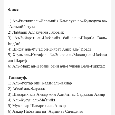
Фикх
:
1) Ар-Рисялят аль-Исламийя Камалуха ва–Хулюдуха ва-
`Алямиййатуха
2) Лаббайк Аллахумма Ляббайк
3) Аз-Зийарат ан-Набавийя бай наш-Шари`а Валь-
Бид`ийя
4) Шифа’ аль-Фу’ад би-Зиярат Хайр аль-`Ибада
5) Хауль аль-Ихтифаль би-Зикра аль-Мавлид ан-Набави
аш-Шариф
6) Аль-Мадх ан-Набави байн аль-Гулювв Валь-Иджхаф
Тасаввуф
:
1) Аль-мухтар бин Калям аль-Ахйар
2) Абваб аль-Фарадж
3) Шаварик аль-Анвар мин Адийит ас-Садахаль-Ахъяр
4) Аль-Хусун аль-Ма`нийя
5) Мухтасар Шаварик аль-Анвар
6) Азкар Набавийя ва-`Адиййат Салафийя