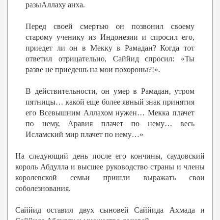
разыАллаху анха.
Перед своей смертью он позвонил своему
старому ученику из Индонезии и спросил его,
приедет ли он в Мекку в Рамадан? Когда тот
ответил отрицательно, Саййид спросил: «Ты
разве не приедешь на мои похороны?!».
В действительности, он умер в Рамадан, утром
пятницы… какой еще более явный знак принятия
его Всевышним Аллахом нужен… Мекка плачет
по нему, Аравия плачет по нему… весь
Исламский мир плачет по нему…»
На следующий день после его кончины, саудовский
король Абдулла и высшее руководство страны и члены
королевской семьи пришли выражать свои
соболезнования.
Саййид оставил двух сыновей Саййида Ахмада и