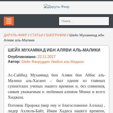
Найти:
/
/
/
Шейх Мухаммад ибн
ДАРУЛЬ-ФИКР
СТАТЬИ
БИОГРАФИИ
Аляви аль-Малики
ШЕЙХ МУХАММАД ИБН АЛЯВИ АЛЬ-МАЛИКИ
Опубликовано:
22.11.2017
Автор:
Шейх Фахруддин Увайси аль-Мадани
Ас-Саййид Мухаммад бин Аляви бин Аббас аль-
Малики аль-Хасани – был одним из главных
суннитских ученых нашего времени и, без сомнения,
самым уважаемым и любимым алимом Мекки и всего
Хиджаза.
Потомок Пророка (мир ему и благословение Аллаха) ,
лидер Ахлюль-Байт, Имам Хадиса нашего времени,