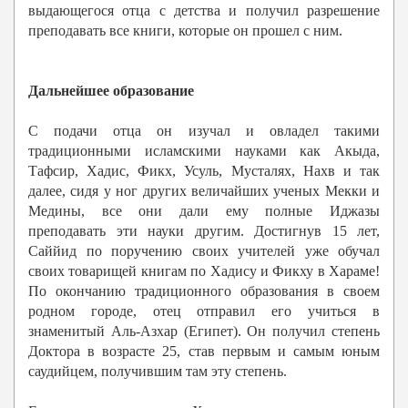
выдающегося отца с детства и получил разрешение
преподавать все книги, которые он прошел с ним.
Дальнейшее образование
С подачи отца он изучал и овладел такими
традиционными исламскими науками как Акыда,
Тафсир, Хадис, Фикх, Усуль, Мусталях, Нахв и так
далее, сидя у ног других величайших ученых Мекки и
Медины, все они дали ему полные Иджазы
преподавать эти науки другим. Достигнув 15 лет,
Саййид по поручению своих учителей уже обучал
своих товарищей книгам по Хадису и Фикху в Хараме!
По окончанию традиционного образования в своем
родном городе, отец отправил его учиться в
знаменитый Аль-Азхар (Египет). Он получил степень
Доктора в возрасте 25, став первым и самым юным
саудийцем, получившим там эту степень.