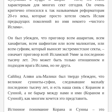
характерным для многих сект сегодня. Он очень
критично относился к так называемым реформаторам
20-го века, которые просто хотели смыть Ислам
предыдущих поколений во имя некоего «чистого
Ислама».
Он был убежден, что приговор всем ашаритам, всем
ханафитам, всем шафиитам или всем маликитам, или
всем суфиям, который выносят экстремистские секты, –
означает приговор всей Исламской Умме за последнюю
тысячу лет. Это может быть только отношением и
подходом врага Ислама, но не друга.
Саййид Аляви аль-Малики был твердо убежден, что
великие сунниты-суфии, следовавшие мазхабу
последнюю тысячу лет, и есть наша связь с Кораном и
Сунной, а не барьер между нами и ими (Кораном и
Сунной), как многим хочется это представить.
Истинное понимание Корана и Сунны – это