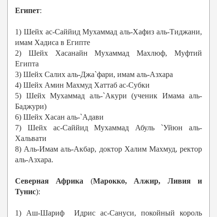
Египет
:
1) Шейх ас-Саййид Мухаммад аль-Хафиз аль-Тиджани,
имам Хадиса в Египте
2) Шейх Хасанайн Мухаммад Махлюф, Муфтий
Египта
3) Шейх Салих аль-Джа`фари, имам аль-Азхара
4) Шейх Амин Махмуд Хаттаб ас-Субки
5) Шейх Мухаммад аль-`Акури (ученик Имама аль-
Баджури)
6) Шейх Хасан аль-`Адави
7) Шейх ас-Саййид Мухаммад Абуль `Уйюн аль-
Хальвати
8) Аль-Имам аль-Акбар, доктор Халим Махмуд, ректор
аль-Азхара.
Северная Африка
(
Марокко, Алжир, Ливия и
Тунис
):
1) Аш-Шариф Идрис ас-Сануси, покойный король