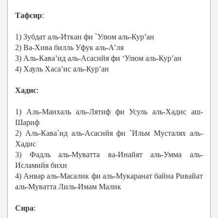
Тафсир
:
1) Зубдат аль-Иткан фи `Улюм аль-Кур’ан
2) Ва-Хива билль Уфук аль-А’ля
3) Аль-Кава’ид аль-Асасийя фи ‘Улюм аль-Кур’ан
4) Хауль Хаса’ис аль-Кур’ан
Хадис
:
1) Аль-Манхаль аль-Лятиф фи Усуль аль-Хадис аш-
Шариф
2) Аль-Кава`ид аль-Асасийя фи `Ильм Мусталях аль-
Хадис
3) Фадль аль-Муватта ва-Инайят аль-Умма аль-
Исламийя бихи
4) Анвар аль-Масалик фи аль-Мукаранат байна Ривайат
аль-Муватта Лиль-Имам Малик
Сира
: