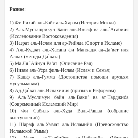
Разное
:
1) Фи Рихаб аль-Байт аль-Харам (История Мекки)
2) Аль-Мусташрикун Байн аль-Инсаф ва аль-`Асабийя
(Исследование Востоковедения)
3) Назрат аль-Ислам иля ар-Рийяда (Спорт в Исламе)
4) Аль-Кудват аль-Хасана фи Манхадж ад-Да’ват иля
Аллах (методы Да`вата)
5) Ма Ля `Айнун Ра’ат (Описание Рая)
6) Низам аль-Усра филь-Ислам (Ислам и Семья)
7) Кашф аль-Гумма (Достоинства помощи друзьям
мусульманам)
8) Ад-Да`ват аль-Ислахиййя (призыв к Реформам)
9) Аль-Муслимун байн аль-Ваки’ ва ат-Тарджиба
(Современный Исламский Мир)
10) Фи Сабиль аль-Худа Валь-Рашад (собрание
выступлений)
11) Шараф аль-Уммат аль-Исламийя (Превосходство
Исламской Уммы)
12) Усуль ат-Тарбийят ан-Набавийя (Методы