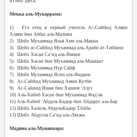
из них здесь:
Мекка аль-Мукаррама:
1) Его отец и первый учитель Ас-Саййид Аляви
Аляви бин Аббас аль-Малики
2) Шейх Мухаммад Яхья Амн аль-Макки
3) Шейх ас-Саййид Мухаммад аль-Араби ат-Таббани
4) Шейх Хасан Са’ид аль-Ямани
5) Шейх Хасан бин Мухаммад аль-Машшат
6) Шейх Мухаммад Нур Сайф
7) Шейх Мухаммад Ясин аль-Фадани
8) Ас-Саййид Мухаммад Амин Кутби
9) Ас-Сайиид Ишак бин Хашим ‘Азуз
10) Аль-Хабиб Хасан бин Мухаммад Фад’ак
11) Аль-Хабиб ‘Абдуль Кадир бин Айдарус аль-Бар
12) Шейх Халиль АбдульКадир ТАйба
13) Шейх Абдулла Са’ид аль-Ляхжи
Мадина аль-Мунаввара: