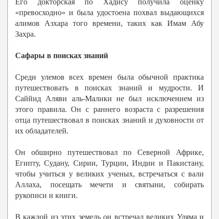
Его докторская по Хадису получила оценку
«превосходно» и была удостоена похвал выдающихся
алимов Азхара того времени, таких как Имам Абу
Захра.
Сафары в поисках знаний
Среди улемов всех времен была обычной практика
путешествовать в поисках знаний и мудрости. И
Саййид Аляви аль-Малики не был исключением из
этого правила. Он с раннего возраста с разрешения
отца путешествовал в поисках знаний и духовности от
их обладателей.
Он обширно путешествовал по Северной Африке,
Египту, Судану, Сирии, Турции, Индии и Пакистану,
чтобы учиться у великих ученых, встречаться с вали
Аллаха, посещать мечети и святыни, собирать
рукописи и книги.
В каждой из этих земель он встречал великих Уляма и