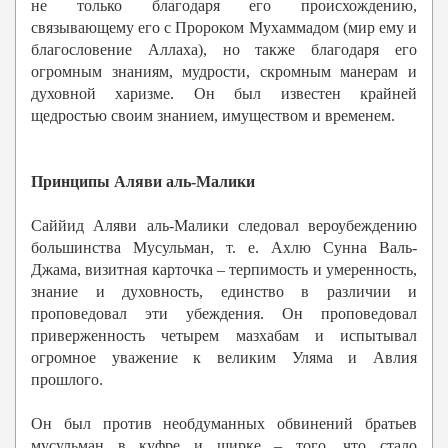
не только благодаря его происхождению,
связывающему его с Пророком Мухаммадом (мир ему и
благословение Аллаха), но также благодаря его
огромным знаниям, мудрости, скромным манерам и
духовной харизме. Он был известен крайней
щедростью своим знанием, имуществом и временем.
Принципы Аляви аль-Малики
Саййид Аляви аль-Малики следовал вероубеждению
большинства Мусульман, т. е. Ахлю Сунна Валь-
Джама, визитная карточка – терпимость и умеренность,
знание и духовность, единство в различии и
проповедовал эти убеждения. Он проповедовал
приверженность четырем мазхабам и испытывал
огромное уважение к великим Уляма и Авлия
прошлого.
Он был против необдуманных обвинений братьев
мусульман в куфре и ширке – того, что стало