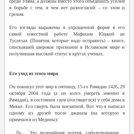
среди Уляма, а должны вместо этого объединить усилия
в борьбе с тем, в чем нет разногласий – со злом и
грехом.
Его взгляды выражены в упрощенной форме в его
самой известной работе Мафахим Юджиб ан
Тусаххах
(Понятия, которые надо исправить) – книге,
снискавшей широкое признание в Исламском мире и
получившая высокий статус в кругах ученых.
Его уход из этого мира
Он покинул этот мир в пятницу, 15-го Рамадан 1426, 29
октября 2004 года (а он хотел умереть именно в
Рамадан), в состоянии саум (постящегося) у себя дома в
Мекке. Его смерть была внезапной. Вот что я написал
одному из друзей после джаназа (на которую я
примчался из Медины):
Да… Это величайшая потеря, соболезнования