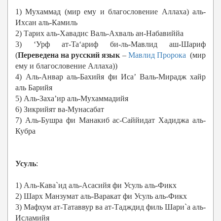
1) Мухаммад (мир ему и благословение Аллаха) аль-
Ихсан аль-Камиль
2) Тарих аль-Хавадис Валь-Ахваль ан-Набавиййа
3) ‘Урф ат-Ta‘ариф би-ль-Мавлид аш-Шариф
(
Переведена на русский язык
–
Мавлид Пророка
(мир
ему и благословение Аллаха))
4) Аль-Анвар аль-Бахийя фи Иса’ Валь-Мирадж хайр
аль Барийя
5) Аль-Заха’ир аль-Мухаммадийя
6) Зикрийят ва-Мунасабат
7) Аль-Бушра фи Манакиб ас-Саййидат Хадиджа аль-
Кубра
Усуль
:
1) Аль-Кава`ид аль-Асасийя фи Усуль аль-Фикх
2) Шарх Манзумат аль-Варакат фи Усуль аль-Фикх
3) Мафхум ат-Татаввур ва ат-Тадждид филь Шари`а аль-
Исламийя