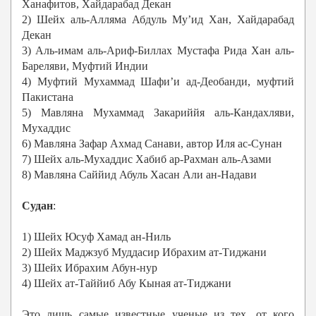
Ханафитов, Хайдарабад Декан
2) Шейх аль-Алляма Абдуль Му’ид Хан, Хайдарабад
Декан
3) Аль-имам аль-Ариф-Биллах Мустафа Рида Хан аль-
Бареляви, Муфтий Индии
4) Муфтий Мухаммад Шафи’и ад-Деобанди, муфтий
Пакистана
5) Мавляна Мухаммад Закариййя аль-Кандахляви,
Мухаддис
6) Мавляна Зафар Ахмад Санави, автор Иля ас-Сунан
7) Шейх аль-Мухаддис Хабиб ар-Рахман аль-Азами
8) Мавляна Саййид Абуль Хасан Али ан-Надави
Судан
:
1) Шейх Юсуф Хамад ан-Ниль
2) Шейх Маджзуб Муддасир Ибрахим ат-Тиджани
3) Шейх Ибрахим Абун-нур
4) Шейх ат-Таййиб Абу Кыная ат-Тиджани
Это лишь самые известные ученые из тех, от кого