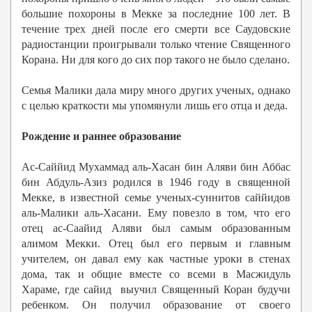
большие похороны в Мекке за последние 100 лет. В
течение трех дней после его смерти все Саудовские
радиостанции проигрывали только чтение Священного
Корана. Ни для кого до сих пор такого не было сделано.
Семья Малики дала миру много других ученых, однако
с целью краткости мы упомянули лишь его отца и деда
.
Рождение и раннее образование
Ас-Саййид Мухаммад аль-Хасан бин Аляви бин Аббас
бин Абдуль-Азиз родился в 1946 году в священной
Мекке, в известной семье ученых-суннитов саййидов
аль-Малики аль-Хасани. Ему повезло в том, что его
отец aс-Саайид Аляви был самым образованным
алимом Мекки. Отец был его первым и главным
учителем, он давал ему как частные уроки в стенах
дома, так и общие вместе со всеми в Масжидуль
Хараме, где сайид выучил Священный Коран будучи
ребенком. Он получил образование от своего