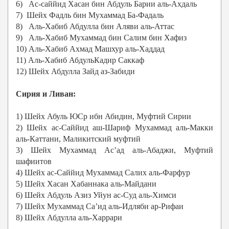
6) Ас-саййид Хасан бин Абдуль Барии аль-Ахдаль
7) Шейх Фадль бин Мухаммад Ба-Фадаль
8) Аль-Хабиб Абдулла бин Аляви аль-Аттас
9) Аль-Хабиб Мухаммад бин Салим бин Хафиз
10) Аль-Хабиб Ахмад Машхур аль-Хаддад
11) Аль-Хабиб АбдульКадир Саккаф
12) Шейх Абдулла Зайд аз-Забиди
Сирия и Ливан:
1) Шейх Абуль ЮСр ибн Абидин, Муфтий Сирии
2) Шейх ас-Саййид аш-Шариф Мухаммад аль-Макки
аль-Каттани, Маликитский муфтий
3) Шейх Мухаммад Ас’ад аль-Абаджи, Муфтий
шафиитов
4) Шейх ас-Саййид Мухаммад Салих аль-Фарфур
5) Шейх Хасан Хабаннака аль-Майдани
6) Шейх Абдуль Азиз Уйун ас-Суд аль-Химси
7) Шейх Мухаммад Са’ид аль-Идляби ар-Рифаи
8) Шейх Абдулла аль-Харрари