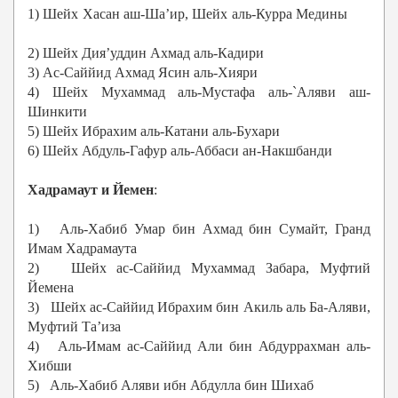
1) Шейх Хасан аш-Ша’ир, Шейх аль-Курра Медины
2) Шейх Дия’уддин Ахмад аль-Кадири
3) Ас-Саййид Ахмад Ясин аль-Хияри
4) Шейх Мухаммад аль-Мустафа аль-`Аляви аш-
Шинкити
5) Шейх Ибрахим аль-Катани аль-Бухари
6) Шейх Абдуль-Гафур аль-Аббаси ан-Накшбанди
Хадрамаут и Йемен
:
1) Аль-Хабиб Умар бин Ахмад бин Сумайт, Гранд
Имам Хадрамаута
2) Шейх ас-Саййид Мухаммад Забара, Муфтий
Йемена
3) Шейх ас-Саййид Ибрахим бин Акиль аль Ба-Аляви,
Муфтий Та’иза
4) Аль-Имам ас-Саййид Али бин Абдуррахман аль-
Хибши
5) Аль-Хабиб Аляви ибн Абдулла бин Шихаб