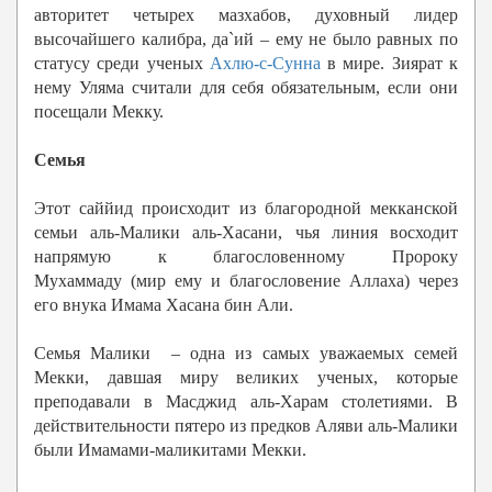
авторитет четырех мазхабов, духовный лидер
высочайшего калибра, да`ий – ему не было равных по
статусу среди ученых
Ахлю-с-Сунна
в мире. Зиярат к
нему Уляма считали для себя обязательным, если они
посещали Мекку.
Семья
Этот саййид происходит из благородной мекканской
семьи аль-Малики аль-Хасани, чья линия восходит
напрямую к благословенному Пророку
Мухаммаду (мир ему и благословение Аллаха) через
его внука Имама Хасана бин Али.
Семья Малики – одна из самых уважаемых семей
Мекки, давшая миру великих ученых, которые
преподавали в Масджид аль-Харам столетиями. В
действительности пятеро из предков Аляви аль-Малики
были Имамами-маликитами Мекки.