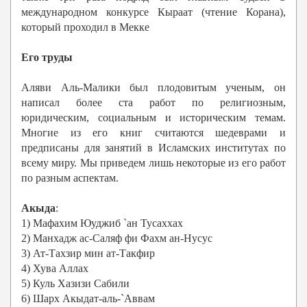
международном конкурсе Кыраат (чтение Корана),
который проходил в Мекке
Его труды
Аляви Аль-Малики был плодовитым ученым, он
написал более ста работ по религиозным,
юридическим, социальным и историческим темам.
Многие из его книг считаются шедеврами и
предписаны для занятий в Исламских институтах по
всему миру. Мы приведем лишь некоторые из его работ
по разным аспектам.
Акыда
:
1) Мафахим Юуджиб `ан Тусаххах
2) Манхадж ас-Саляф фи Фахм ан-Нусус
3) Ат-Тахзир мин ат-Такфир
4) Хува Аллах
5) Куль Хазизи Сабили
6) Шарх Акыдат-аль-`Аввам