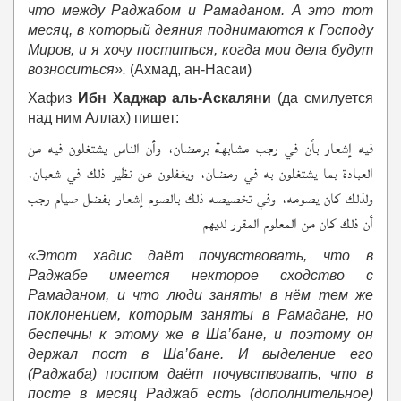
что между Раджабом и Рамаданом. А это тот
месяц, в который деяния поднимаются к Господу
Миров, и я хочу поститься, когда мои дела будут
возноситься».
(Ахмад, ан-Насаи)
Хафиз
Ибн Хаджар аль-Аскаляни
(да смилуется
над ним Аллах) пишет:
فيه إشعار بأن في رجب مشابهة برمضان، وأن الناس يشتغلون فيه من
العبادة بما يشتغلون به في رمضان، ويغفلون عن نظير ذلك في شعبان،
ولذلك كان يصومه، وفي تخصيصه ذلك بالصوم إشعار بفضل صيام رجب
أن ذلك كان من المعلوم المقرر لديهم
«Этот хадис даёт почувствовать, что в
Раджабе имеется некторое сходство с
Рамаданом, и что люди заняты в нём тем же
поклонением, которым заняты в Рамадане, но
беспечны к этому же в Ша’бане, и поэтому он
держал пост в Ша’бане. И выделение его
(Раджаба) постом даёт почувствовать, что в
посте в месяц Раджаб есть (дополнительное)