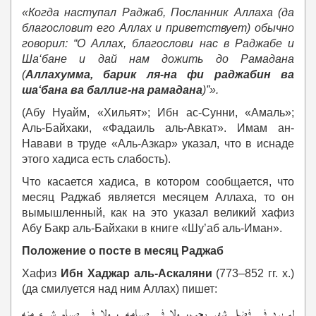
«Когда наступал Раджаб, Посланник Аллаха (да
благословит его Аллах и приветствует) обычно
говорил: “О Аллах, благослови нас в Раджабе и
Ша‘бане и дай нам дожить до Рамадана
(
Аллахумма, барик ля-на фи раджабин ва
ша‘бана ва баллиг-на рамадана
)”».
(Абу Нуайм, «Хильят»; Ибн ас-Сунни, «Амаль»;
Аль-Байхаки, «Фадаиль аль-Авкат». Имам ан-
Навави в труде «Аль-Азкар» указал, что в иснаде
этого хадиса есть слабость).
Что касается хадиса, в котором сообщается, что
месяц Раджаб является месяцем Аллаха, то он
вымышленный, как на это указал великий хафиз
Абу Бакр аль-Байхаки в книге «Шу’аб аль-Иман».
Положение о посте в месяц Раджаб
Хафиз
Ибн Хаджар аль-Аскаляни
(773–852 гг. х.)
(да смилуется над ним Аллах) пишет:
لم يرد في فضل شهر رجب، ولا في صيامه ، ولا في صيام شيء منه