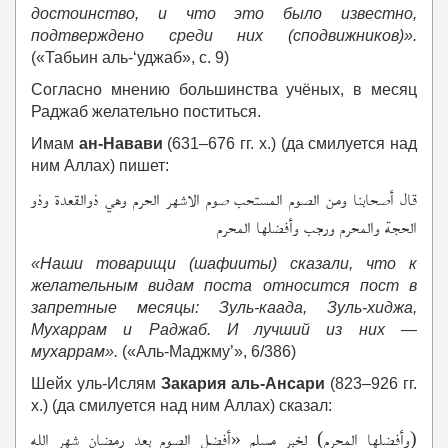
достоинство, и что это было известно,
подтверждено среди них (сподвижников)».
(«Табьин аль-‘уджаб», с. 9)
Согласно мнению большинства учёных, в месяц
Раджаб желательно поститься.
Имам
ан-Навави
(631–676 гг. х.) (да смилуется над
ним Аллах) пишет:
قال أصحابنا ومن الصوم المستحب صوم الاشهر الحرم وهي ذوالقعدة وذو
الحجة والمحرم ورجب وأفضلها المحرم
«Наши товарищи (шафииты) сказали, что к
желательным видам поста относится пост в
запретные месяцы: Зуль-каада, Зуль-хиджа,
Мухаррам и Раджаб. И лучший из них —
мухаррам».
(«Аль-Маджму’», 6/386)
Шейх уль-Ислям
Закария аль-Ансари
(823–926 гг.
х.) (да смилуется над ним Аллах) сказал:
(وأفضلها المحرم) لخبر مسلم «أفضل الصوم بعد رمضان شهر الله