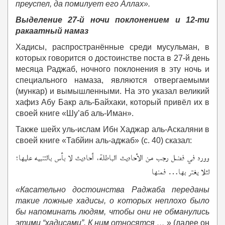
преуспел, да помилует его Аллах».
Выделение 27-й ночи поклонением и 12-ти
ракаатный намаз
Хадисы, распространённые среди мусульман, в
которых говорится о достоинстве поста в 27-й день
месяца Раджаб, ночного поклонения в эту ночь и
специального намаза, являются отвергаемыми
(мункар) и вымышленными. На это указал великий
хафиз Абу Бакр аль-Байхаки, который привёл их в
своей книге «Шу’аб аль-Иман».
Также шейх уль-ислам Ибн Хаджар аль-Аскаляни в
своей книге «Табйин аль-аджаб» (с. 40) сказал:
وورد في فضل رجب من الأحاديث الباطلة، أحاديث لا بأس بالتنبيه عليها؛
لئلا يغتر بها… فمنها
«Касательно достоинства Раджаба переданы
такие ложные хадисы, о которых неплохо было
бы напоминать людям, чтобы они не обманулись
этими “хадисами”. К ним относятся …
» (далее он