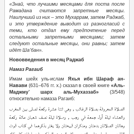
«Знай, что лучшими месяцами для поста после
Рамадана считаются запретные месяцы.
Наилучший из них – это Мухаррам, затем Раджаб,
и это утверждение выводит из разногласий с
теми, кто отдал ему предпочтение перед
остальными запретными месяцами; затем
следуют остальные месяцы, они равны; затем
идёт Ша’бан».
Нововведения в месяц Раджаб
Намаз Рагаиб
Имам шейх уль-ислам
Яхья ибн Шараф ан-
Навави
(631–676 гг. х.) сказал в своей книге
«Аль-
Маджму’ шарх аль-Мухаззаб»
(3/548)
относительно намаза Рагаиб:
الصلاة المعروفة بصلاة الرغائب , وهي ثنتا عشرة ركعة تصلى بين المغرب
والعشاء ليلة أول جمعة في رجب , وصلاة ليلة نصف شعبان مائة ركعة
وهاتان الصلاتان بدعتان ومنكران قبيحتان ولا يغتر بذكرهما في كتاب قوت