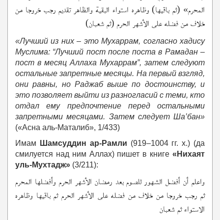
المحرم» (ثم باقيها) وظاهره استواء البقية والظاهر تقديم رجب خروجا من
خلاف من فضله على الأشهر الحرم (ثم شعبان)
«Лучший из них – это Мухаррам, согласно хадису
Муслима: “Лучший пост после поста в Рамадан –
пост в месяц Аллаха Мухаррам”, затем следуют
остальные запретные месяцы. На первый взгляд,
они равны, но Раджаб выше по достоинству, и
это позволяет выйти из разногласий с теми, кто
отдал ему предпочтение перед остальными
запретными месяцами. Затем следует Ша’бан»
(«Асна аль-Маталиб», 1/433)
Имам
Шамсуддин
ар-Рамли
(919–1004 гг. х.) (да
смилуется над ним Аллах) пишет в книге
«Нихаят
уль-Мухтадж»
(3/211):
واعلم أن أفضل الشهور للصوم بعد رمضان الأشهر الحرم وأفضلها المحرم
ثم رجب خروجا من خلاف من فضله على الأشهر الحرم ثم باقيها وظاهره
الاستواء ثم شعبان