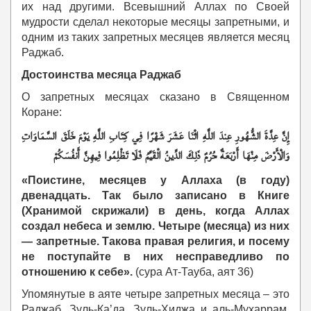
их над другими. Всевышний Аллах по Своей
мудрости сделал некоторые месяцы запретными, и
одним из таких запретных месяцев является месяц
Раджаб.
Достоинства месяца Раджаб
О запретных месяцах сказано в Священном
Коране:
إِنَّ عِدَّةَ الشُّهُورِ عِندَ اللَّهِ اثْنَا عَشَرَ شَهْرًا فِي كِتَابِ اللَّهِ يَوْمَ خَلَقَ السَّمَاوَاتِ
وَالْأَرْضَ مِنْهَا أَرْبَعَةٌ حُرُمٌ ذَلِكَ الدِّينُ الْقَيِّمُ فَلَا تَظْلِمُوا فِيهِنَّ أَنفُسَكُمْ
«Поистине, месяцев у Аллаха (в году)
двенадцать. Так было записано в Книге
(Хранимой скрижали) в день, когда Аллах
создал небеса и землю. Четыре (месяца) из них
— запретные. Такова правая религия, и посему
не поступайте в них несправедливо по
отношению к себе».
(сура Ат-Тауба, аят 36)
Упомянутые в аяте четыре запретных месяца – это
Раджаб, Зуль-Ка’да, Зуль-Хиджа и аль-Мухаррам.