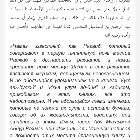
القلوب , وإحياء علوم الدين , ولا بالحديث المذكور فيهما فإن كل ذلك
باطل ، ولا يغتر ببعض من اشتبه عليه حكمهما من الأئمة فصنف ورقات
في استحبابهما فإنه غالط في ذلك , وقد صنف الشيخ الإمام أبو محمد
عبد الرحمن بن إسماعيل المقدسي كتابا نفيسا في إبطالهما فأحسن فيه
وأجاد رحمه الله
«Намаз известный, как Рагаиб, который
совершают в первую пятничную ночь месяца
Раджаб в двенадцать ракаатов, и намаз
срединной ночи месяца Ша’бан в сто ракаатов
являются мерзким, порицаемым нововведением.
И не обольщайся упоминанием их в книгах “Кут
аль-Кулюб” и “Ихья улум ад-дин” и хадисом,
приводимом в этих книгах, всё это
недостоверно. И не обольщайся теми имамами,
которые не поняли их суть и исписали бумаги,
говоря об их желательности, воистину, они
ошиблись в этом. Имам, шейх Абу Мухаммад
Абдур-Рахман ибн Исмаиль аль-Макдиси написал
о ложности этих молитв драгоценную книгу и