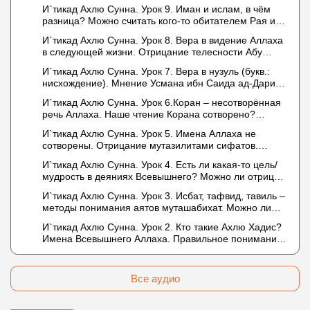
И`тикад Ахлю Сунна. Урок 9. Иман и ислам, в чём
разница? Можно считать кого-то обитателем Рая или
Ада?
И`тикад Ахлю Сунна. Урок 8. Вера в видение Аллаха
в следующей жизни. Отрицание телесности Абу
Бакром аль-Исмаили. Отрицание телесности в книге
И`тикад Ахлю Сунна. Урок 7. Вера в нузуль (букв.:
Усмана ибн Саида ад-Дарими. Иман – это слова,
нисхождение). Мнение Усмана ибн Саида ад-Дарими
дела и познание
о нузуле. Считал ли ад-Дарими, что Аллах
И`тикад Ахлю Сунна. Урок 6.Коран – несотворённая
описывается физическим движением?
речь Аллаха. Наше чтение Корана сотворено?
Предопределение судьбы
И`тикад Ахлю Сунна. Урок 5. Имена Аллаха не
сотворены. Отрицание мутазилитами сифатов.
Описание Аллаха сифатом «вадж» (букв.: лик)
И`тикад Ахлю Сунна. Урок 4. Есть ли какая-то цель/
мудрость в деяниях Всевышнего? Можно ли отрицать
в отношении Аллаха недостатки, отрицание которых
И`тикад Ахлю Сунна. Урок 3. Исбат, тафвид, тавиль –
не пришло в Коране и Сунне? Концепция ибн
методы понимания аятов муташабихат. Можно ли
Таймийи
переводить сифаты аль-хабария на русский язык?
И`тикад Ахлю Сунна. Урок 2. Кто такие Ахлю Хадис?
Что означает утверждение сифата «биля кейфа»
Имена Всевышнего Аллаха. Правильное понимание
(без образа)?
Атрибутов Всевышнего Аллаха
Все аудио