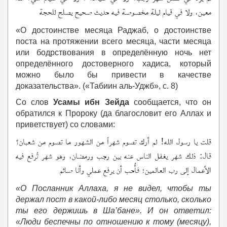
معين، ولا في قيام ليلة مخصوصة فيه حديث صحيح يصلح للحجة
«О достоинстве месяца Раджаб, о достоинстве
поста на протяжении всего месяца, части месяца
или бодрствования в определённую ночь нет
определённого достоверного хадиса, который
можно было бы привести в качестве
доказательства». («Табиин аль-Уджб», с. 8)
Со слов
Усамы ибн Зейда
сообщается, что он
обратился к Пророку (да благословит его Аллах и
приветствует) со словами:
قلت يا رسول الله! لم أرك تصوم شهراً من الشهور ما تصوم من شعبان؟
قال: ذلك شهر يغفل الناس عنه بين رجب ورمضان، وهو شهر تُرفع فيه
الأعمال إلى رب العالمين؛ فأُحب أن يرفع عملي وأنا صائم
«О Посланник Аллаха, я не видел, чтобы ты
держал пост в какой-либо месяц столько, сколько
ты его держишь в Ша’бане». И он ответил:
«Люди беспечны по отношению к тому (месяцу),