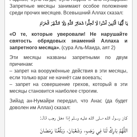
Запретные месяцы занимают особое положение
среди прочих месяцев. Всевышний Аллах сказал:
يَا أَيُّهَا الَّذِينَ آمَنُوا لَا تُحِلُّوا شَعَائِرَ اللَّهِ وَلَا الشَّهْرَ الْحَرَامَ
«О те, которые уверовали! Не нарушайте
святость обрядовых знамений Аллаха и
запретного месяца».
(сура Аль-Маида, аят 2)
Эти месяцы названы запретными по двум
причинам:
– запрет на вооружённые действия в эти месяцы,
если только враг не начнёт сам воевать;
– запрет на совершение грехов, который в эти
месяцы становится наиболее строгим.
Зийад ан-Нумайри передал, что Анас (да будет
доволен им Аллах) сказал:
كان رسول الله صلى الله عليه وسلم إذا دخل رجب قال:
اللَّهُمَّ بَارِكْ لَنَا فِي رَجَبٍ، وَشَعْبَانَ، وَبَلِّغْنَا رَمَضَانَ