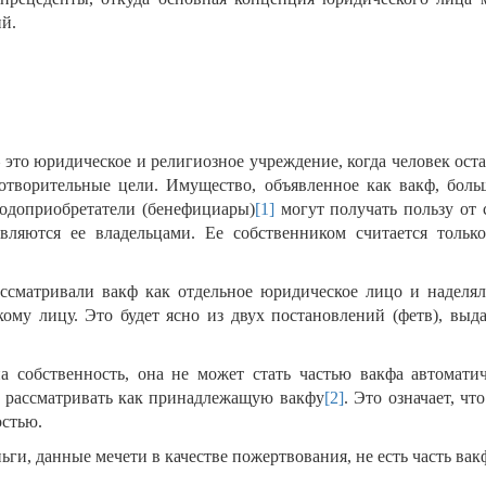
й.
это юридическое и религиозное учреждение, когда человек ост
отворительные цели. Имущество, объявленное как вакф, боль
годоприобретатели (бенефициары)
[1]
могут получать пользу от 
вляются ее владельцами. Ее собственником считается тольк
ссматривали вакф как отдельное юридическое лицо и наделял
ому лицу. Это будет ясно из двух постановлений (фетв), выд
а собственность, она не может стать частью вакфа автоматич
о рассматривать как принадлежащую вакфу
[2]
. Это означает, чт
остью.
ги, данные мечети в качестве пожертвования, не есть часть вак