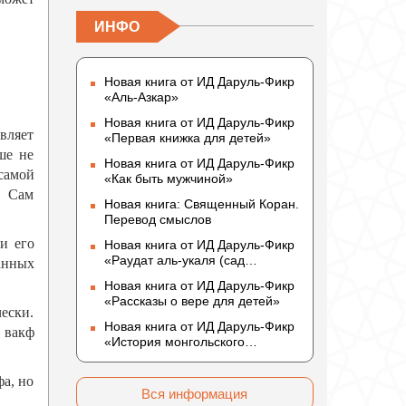
ИНФО
Новая книга от ИД Даруль-Фикр
«Аль-Азкар»
Новая книга от ИД Даруль-Фикр
авляет
«Первая книжка для детей»
ше не
Новая книга от ИД Даруль-Фикр
самой
«Как быть мужчиной»
о Сам
Новая книга: Священный Коран.
Перевод смыслов
и его
Новая книга от ИД Даруль-Фикр
«Раудат аль-укаля (cад
анных
благоразумных и услада
Новая книга от ИД Даруль-Фикр
благородных)»
«Рассказы о вере для детей»
ески.
Новая книга от ИД Даруль-Фикр
о вакф
«История монгольского
нашествия»
фа, но
Вся информация