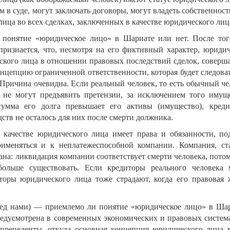
м в суде, могут заключать договоры, могут владеть собственнос
лица во всех сделках, заключенных в качестве юридического лиц
понятие «юридическое лицо» в Шариате или нет. После тог
ризнается, что, несмотря на его фиктивный характер, юридич
еского лица в отношении правовых последствий сделок, соверш
нцепцию ограниченной ответственности, которая будет следоват
Причина очевидна. Если реальный человек, то есть обычный че
 не могут предъявить претензии, за исключением того имуще
сумма его долга превышает его активы (имущество), креди
дств не осталось для них после смерти должника.
 качестве юридического лица имеет права и обязанности, по
рименяться и к неплатежеспособной компании. Компания, ст
на: ликвидация компании соответствует смерти человека, потом
ольше существовать. Если кредиторы реального человека 
торы юридического лица тоже страдают, когда его правовая 
ред нами) — приемлемо ли понятие «юридическое лицо» в Шар
редусмотрена в современных экономических и правовых система
 прецеденты, откуда основная концепция юридического лица 