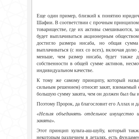
Еще один пример, близкий к понятию юридиче
Шафии. В соответствии с прочным принципом ш
товариществе, где их активы смешиваются, зак
будет выплачиваться акционерным обществом
достигло размера нисаба, но общая сумма
выплачиваться (с них со всех), включая долю 
меньше, чем размер нисаба, будет также д
собственности в общей сумме активов, несмот
индивидуальном качестве.
К тому же самому принципу, который назыв
сильным решением) относят закят, взимаемый 
большую сумму закята, чем он должен был бы 
Поэтому Пророк, да благословит его Аллах и да
«Нельзя объединять отдельное имущество 
закята».
Этот принцип хульта-аш-шуйу, который так
некоторым различием в деталях, есть фундаме