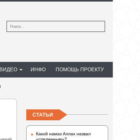
Найти:
ВИДЕО
ИНФО
ПОМОЩЬ ПРОЕКТУ
й
СТАТЬИ
Какой намаз Аллах назвал
«срединным»?
иятий