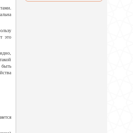
итами.
альна
ользу
т это
идно,
такой
т быть
йства
яется