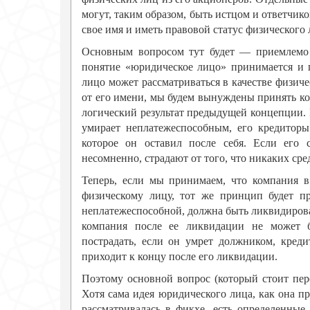
могут, таким образом, быть истцом и ответчико
свое имя и иметь правовой статус физического 
Основным вопросом тут будет — приемлемо 
понятие «юридическое лицо» принимается и п
лицо может рассматриваться в качестве физич
от его имени, мы будем вынуждены принять ко
логический результат предыдущей концепции. 
умирает неплатежеспособным, его кредиторы
которое он оставил после себя. Если его 
несомненно, страдают от того, что никаких сре
Теперь, если мы принимаем, что компания в
физическому лицу, тот же принцип будет п
неплатежеспособной, должна быть ликвидирова
компания после ее ликвидации не может б
пострадать, если он умрет должником, креди
приходит к концу после его ликвидации.
Поэтому основной вопрос (который стоит пе
Хотя сама идея юридического лица, как она п
рассматривалась в фикхе, есть определенные