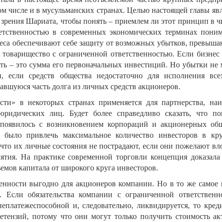
м числе и в мусульманских странах. Целью настоящей главы яв
 зрения Шариата, чтобы понять – приемлем ли этот принцип в 
етственностью в современных экономических терминах поним
знеса обеспечивают себе защиту от возможных убытков, превыш
товарищество с ограниченной ответственностью. Если бизнес 
ть – это сумма его первоначальных инвестиций. Но убытки не 
и, если средств общества недостаточно для исполнения все
тавшуюся часть долга из личных средств акционеров.
сти» в некоторых странах применяется для партнерства, наи
ридических лиц. Будет более справедливо сказать, что по
 появилось с возникновением корпораций и акционерных общ
 было привлечь максимальное количество инвесторов в кр
 что их личные состояния не пострадают, если они пожелают в
ятия. На практике современной торговли концепция доказала
мов капитала от широкого круга инвесторов.
венности выгодно для акционеров компании. Но в то же самое 
. Если обязательства компании с ограниченной ответственн
еплатежеспособной и, следовательно, ликвидируется, то кред
етензий, потому что они могут только получить стоимость ак