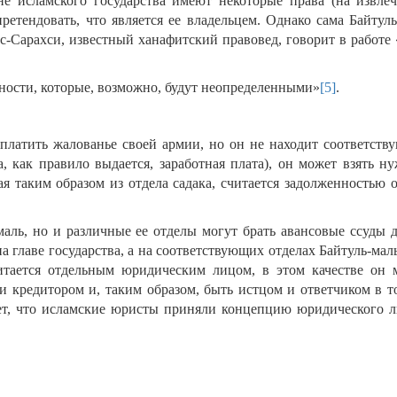
не исламского государства имеют некоторые права (на извлеч
ретендовать, что является ее владельцем. Однако сама Байтуль
с-Сарахси, известный ханафитский правовед, говорит в работе 
нности, которые, возможно, будут неопределенными»
[5]
.
ыплатить жалованье своей армии, но он не находит соответств
а, как правило выдается, заработная плата), он может взять н
тая таким образом из отдела садака, считается задолженностью 
-маль, но и различные ее отделы могут брать авансовые ссуды 
на главе государства, а на соответствующих отделах Байтуль-мал
читается отдельным юридическим лицом, в этом качестве он 
и кредитором и, таким образом, быть истцом и ответчиком в т
ает, что исламские юристы приняли концепцию юридического л