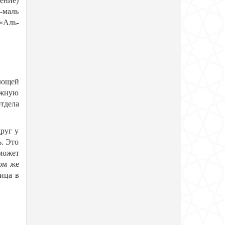
ение)
-маль
«Аль-
ующей
ужную
отдела
друг у
ь. Это
может
ом же
ица в