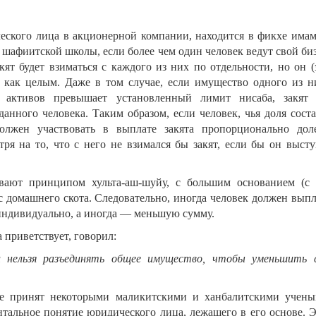
ского лица в акционерной компании, находится в фикхе имам
афиитской школы, если более чем один человек ведут свой биз
ят будет взиматься с каждого из них по отдельности, но он (
 как целым. Даже в том случае, если имущество одного из н
 активов превышает установленный лимит нисаба, закят 
данного человека. Таким образом, если человек, чья доля сост
олжен участвовать в выплате закята пропорционально дол
ря на то, что с него не взимался бы закят, если бы он высту
ают принципом хульта-аш-шуйу, с большим основанием (с 
с домашнего скота. Следовательно, иногда человек должен выпл
индивидуально, а иногда — меньшую сумму.
 приветствует, говорил:
и нельзя разъединять общее имущество, чтобы уменьшить 
же принят некоторыми маликитскими и ханбалитскими учены
нтальное понятие юридического лица, лежащего в его основе. Э