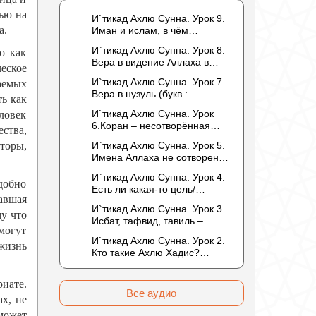
тью на
И`тикад Ахлю Сунна. Урок 9.
а.
Иман и ислам, в чём
разница? Можно считать кого-
И`тикад Ахлю Сунна. Урок 8.
о как
то обитателем Рая или Ада?
Вера в видение Аллаха в
еское
следующей жизни.
И`тикад Ахлю Сунна. Урок 7.
аемых
Отрицание телесности Абу
Вера в нузуль (букв.:
Бакром аль-Исмаили.
ь как
нисхождение). Мнение
Отрицание телесности в
И`тикад Ахлю Сунна. Урок
ловек
Усмана ибн Саида ад-Дарими
книге Усмана ибн Саида ад-
6.Коран – несотворённая
ства,
о нузуле. Считал ли ад-
Дарими. Иман – это слова,
речь Аллаха. Наше чтение
Дарими, что Аллах
торы,
И`тикад Ахлю Сунна. Урок 5.
дела и познание
Корана сотворено?
описывается физическим
Имена Аллаха не сотворены.
Предопределение судьбы
движением?
Отрицание мутазилитами
И`тикад Ахлю Сунна. Урок 4.
сифатов. Описание Аллаха
добно
Есть ли какая-то цель/
сифатом «вадж» (букв.: лик)
авшая
мудрость в деяниях
И`тикад Ахлю Сунна. Урок 3.
Всевышнего? Можно ли
у что
Исбат, тафвид, тавиль –
отрицать в отношении Аллаха
могут
методы понимания аятов
недостатки, отрицание
И`тикад Ахлю Сунна. Урок 2.
муташабихат. Можно ли
жизнь
которых не пришло в Коране
Кто такие Ахлю Хадис?
переводить сифаты аль-
и Сунне? Концепция ибн
Имена Всевышнего Аллаха.
хабария на русский язык? Что
Таймийи
Правильное понимание
означает утверждение
иате.
Атрибутов Всевышнего
сифата «биля кейфа» (без
Все аудио
х, не
Аллаха
образа)?
может