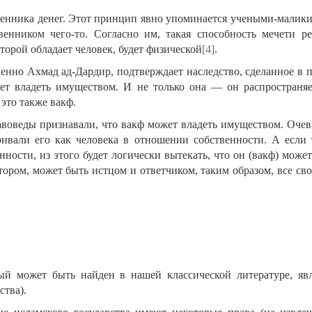
твенника денег. Этот принцип явно упоминается учеными-малик
енником чего-то. Согласно им, такая способность мечети ре
оторой обладает человек, будет физической
[4]
.
енно Ахмад ад-Дардир, подтверждает наследство, сделанное в п
ет владеть имуществом. И не только она — он распространяе
 это также вакф.
авоведы признавали, что вакф может владеть имуществом. Очев
ривали его как человека в отношении собственности. А если 
ости, из этого будет логически вытекать, что он (вакф) може
ором, может быть истцом и ответчиком, таким образом, все сво
й может быть найден в нашей классической литературе, явл
ства).