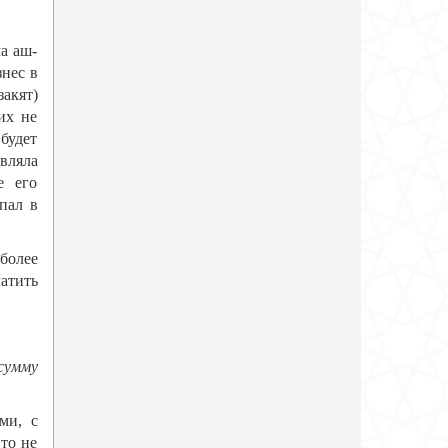
а аш-
нес в
закят)
их не
будет
авляла
е его
пал в
более
атить
сумму
ми, с
то не