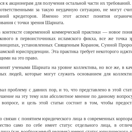
ся к акционерам для получения остальной части их требований.
ответственными за такую неудачную ситуацию, не могут счит
ваний кредиторов. Именно этот аспект понятия огранич
ования с точки зрения Шариата.
в контексте современной коммерческой практики — новое поня
кового в первоисточниках исламского фикха, все же точка з
принципах, установленных Священным Кораном, Сунной Пророк
сламской юриспруденции. Эта практика требует некоторого иджт
ими на это право.
инят учеными Шариата на уровне коллектива, но все же, в кач
ных людей, которые могут служить основанием для коллекти
л проблему с давних пор, и то, что представлено в этой стат
ешение на эту тему или абсолютное мнение по данному вопросу
вопросе, и цель этой статьи состоит в том, чтобы предост
о связан с понятием юридического лица в современных корпора
ество само по себе имеет статус отдельного лица, в отлич
 лица (как воображаемый человек) имеют статус юридического л