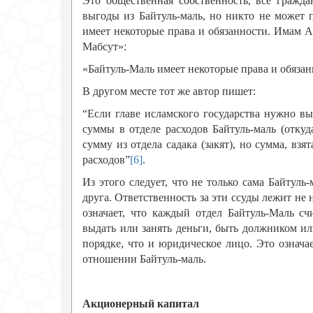
Это общественная собственность, все гражда
выгоды из Байтуль-маль, но никто не может п
имеет некоторые права и обязанности. Имам А
Мабсут»:
«Байтуль-Маль имеет некоторые права и обяза
В другом месте тот же автор пишет:
“Если главе исламского государства нужно в
суммы в отделе расходов Байтуль-маль (откуд
сумму из отдела садака (закят), но сумма, взя
расходов”
[6]
.
Из этого следует, что не только сама Байтуль
друга. Ответственность за эти ссуды лежит не 
означает, что каждый отдел Байтуль-Маль с
выдать или занять деньги, быть должником ил
порядке, что и юридическое лицо. Это означ
отношении Байтуль-маль.
Акционерный капитал