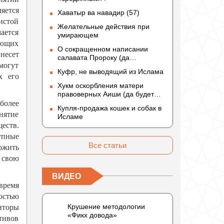
ляется
Хаватыр ва навадир (57)
чистой
Желательные действия при
ается
умирающем
ающих
О сокращенном написании
несет
салавата Пророку (да
могут
благословит его Аллах и
Куфр, не выводящий из Ислама
приветствует)
х его
Хукм оскорбления матери
правоверных Аиши (да будет
доволен ею Аллах)
более
Купля-продажа кошек и собак в
нятие
Исламе
еств.
упные
Все статьи
ложить
 свою
ВИДЕО
время
остью
Крушение методологии
иторы
«Фикх довода»
тивов