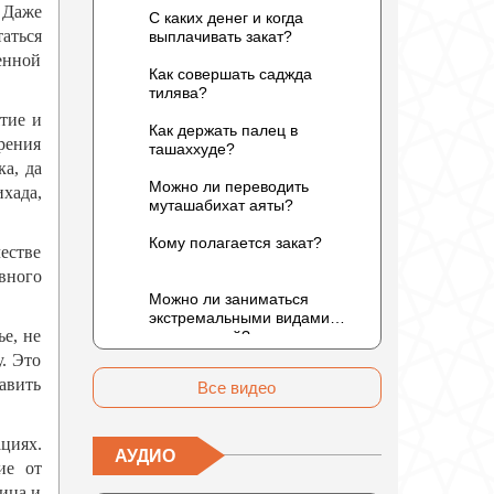
 Даже
С каких денег и когда
аться
выплачивать закат?
енной
Как совершать саджда
тилява?
тие и
Как держать палец в
рения
ташаххуде?
а, да
Можно ли переводить
ихада,
муташабихат аяты?
Кому полагается закат?
естве
вного
Можно ли заниматься
экстремальными видами
ье, не
развлечений?
. Это
авить
Все видео
циях.
АУДИО
ие от
ица и