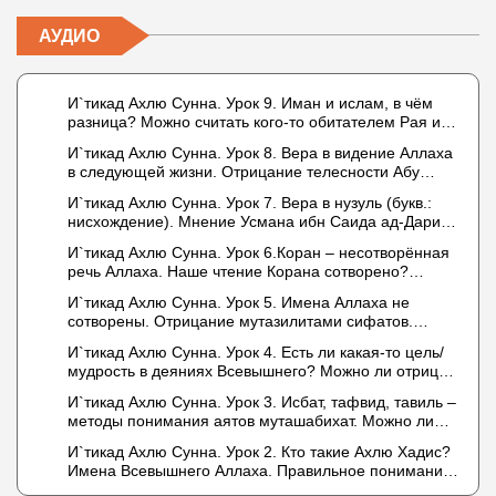
АУДИО
И`тикад Ахлю Сунна. Урок 9. Иман и ислам, в чём
разница? Можно считать кого-то обитателем Рая или
Ада?
И`тикад Ахлю Сунна. Урок 8. Вера в видение Аллаха
в следующей жизни. Отрицание телесности Абу
Бакром аль-Исмаили. Отрицание телесности в книге
И`тикад Ахлю Сунна. Урок 7. Вера в нузуль (букв.:
Усмана ибн Саида ад-Дарими. Иман – это слова,
нисхождение). Мнение Усмана ибн Саида ад-Дарими
дела и познание
о нузуле. Считал ли ад-Дарими, что Аллах
И`тикад Ахлю Сунна. Урок 6.Коран – несотворённая
описывается физическим движением?
речь Аллаха. Наше чтение Корана сотворено?
Предопределение судьбы
И`тикад Ахлю Сунна. Урок 5. Имена Аллаха не
сотворены. Отрицание мутазилитами сифатов.
Описание Аллаха сифатом «вадж» (букв.: лик)
И`тикад Ахлю Сунна. Урок 4. Есть ли какая-то цель/
мудрость в деяниях Всевышнего? Можно ли отрицать
в отношении Аллаха недостатки, отрицание которых
И`тикад Ахлю Сунна. Урок 3. Исбат, тафвид, тавиль –
не пришло в Коране и Сунне? Концепция ибн
методы понимания аятов муташабихат. Можно ли
Таймийи
переводить сифаты аль-хабария на русский язык?
И`тикад Ахлю Сунна. Урок 2. Кто такие Ахлю Хадис?
Что означает утверждение сифата «биля кейфа»
Имена Всевышнего Аллаха. Правильное понимание
(без образа)?
Атрибутов Всевышнего Аллаха