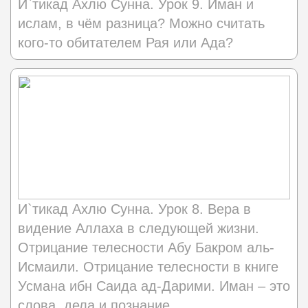
И`тикад Ахлю Сунна. Урок 9. Иман и
ислам, в чём разница? Можно считать
кого-то обитателем Рая или Ада?
И`тикад Ахлю Сунна. Урок 8. Вера в
видение Аллаха в следующей жизни.
Отрицание телесности Абу Бакром аль-
Исмаили. Отрицание телесности в книге
Усмана ибн Саида ад-Дарими. Иман – это
слова, дела и познание