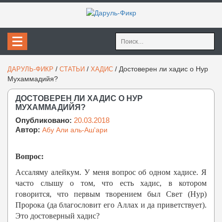
Найти:
/
/
/
Достоверен ли хадис о Нур
ДАРУЛЬ-ФИКР
СТАТЬИ
ХАДИС
Мухаммадийя?
ДОСТОВЕРЕН ЛИ ХАДИС О НУР
МУХАММАДИЙЯ?
Опубликовано:
20.03.2018
Автор:
Абу Али аль-Аш'ари
Вопрос:
Ассаляму алейкум. У меня вопрос об одном хадисе. Я
часто слышу о том, что есть хадис, в котором
говорится, что первым творением был Свет (Нур)
Пророка (да благословит его Аллах и да приветствует).
Это достоверный хадис?