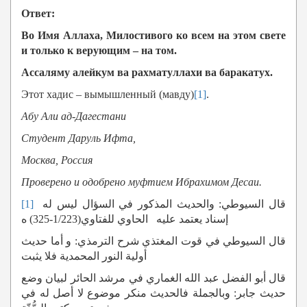
Ответ:
Во Имя Аллаха, Милостивого ко всем на этом свете
и только к верующим – на том.
Ассаляму алейкум ва рахматуллахи ва баракатух.
Этот хадис – вымышленный (мавду)
[1]
.
Абу Али ад-Дагестани
Студент Даруль Ифта,
Москва, Россия
Проверено и одобрено муфтием Ибрахимом Десаи.
[1]
قال السيوطي: والحديث المذكور في السؤال ليس له
إسناد يعتمد عليه الحاوي للفتاوي(1/223-325) ه
قال السيوطي في قوت المغتذي شرح الترمذي: و أما حديث
أولية النور المحمدية فلا يثبت
قال أبو الفضل عبد الله الغماري في مرشد الحائر لبيان وضع
حديث جابر: وبالجملة فالحديث منكر موضوع لا أصل له في