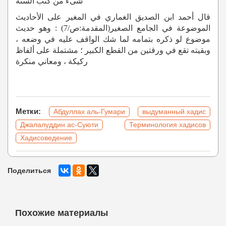
شىء من كتب السُّنّة
قال أحمد ابن الصديق الغماري في المغير على الأحاديث
الموضوعة في الجامع الصغير(المقدمة:ص/7) : وهو حديث
موضوع لو ذكره بتمامه لما شك الواقف عليه في وضعه ،
وبقيته تقع في ورقتين من القطع الكبير ؛ مشتملة على ألفاظ
ركيكة ، ومعاني منكرة
Метки:
Абдуллах аль-Гумари
выдуманный хадис
Джалалуддин ас-Суюти
Терминология хадисов
Хадисоведение
Поделиться
Похожие материалы