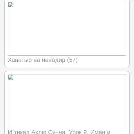
Хаватыр ва навадир (57)
И`тикад Ахлю Сунна. Урок 9. Иман и