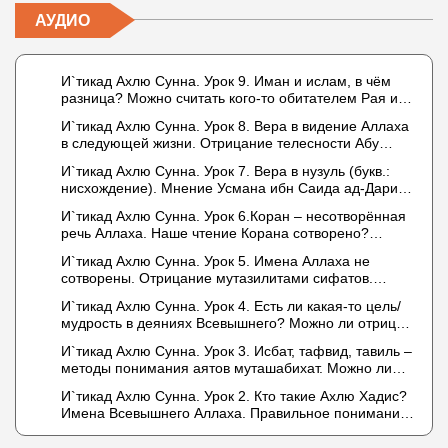
АУДИО
И`тикад Ахлю Сунна. Урок 9. Иман и ислам, в чём
разница? Можно считать кого-то обитателем Рая или
Ада?
И`тикад Ахлю Сунна. Урок 8. Вера в видение Аллаха
в следующей жизни. Отрицание телесности Абу
Бакром аль-Исмаили. Отрицание телесности в книге
И`тикад Ахлю Сунна. Урок 7. Вера в нузуль (букв.:
Усмана ибн Саида ад-Дарими. Иман – это слова,
нисхождение). Мнение Усмана ибн Саида ад-Дарими
дела и познание
о нузуле. Считал ли ад-Дарими, что Аллах
И`тикад Ахлю Сунна. Урок 6.Коран – несотворённая
описывается физическим движением?
речь Аллаха. Наше чтение Корана сотворено?
Предопределение судьбы
И`тикад Ахлю Сунна. Урок 5. Имена Аллаха не
сотворены. Отрицание мутазилитами сифатов.
Описание Аллаха сифатом «вадж» (букв.: лик)
И`тикад Ахлю Сунна. Урок 4. Есть ли какая-то цель/
мудрость в деяниях Всевышнего? Можно ли отрицать
в отношении Аллаха недостатки, отрицание которых
И`тикад Ахлю Сунна. Урок 3. Исбат, тафвид, тавиль –
не пришло в Коране и Сунне? Концепция ибн
методы понимания аятов муташабихат. Можно ли
Таймийи
переводить сифаты аль-хабария на русский язык?
И`тикад Ахлю Сунна. Урок 2. Кто такие Ахлю Хадис?
Что означает утверждение сифата «биля кейфа»
Имена Всевышнего Аллаха. Правильное понимание
(без образа)?
Атрибутов Всевышнего Аллаха