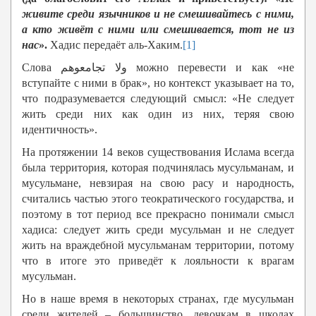
живите среди язычников и не смешивайтесь с ними,
а кто живёт с ними или смешивается, тот не из
нас
».
Хадис передаёт аль-Хаким.
[1]
Слова ولا تجامعوهم можно перевести и как «не
вступайте с ними в брак», но контекст указывает на то,
что подразумевается следующий смысл: «Не следует
жить среди них как один из них, теряя свою
идентичность».
На протяжении 14 веков существования Ислама всегда
была территория, которая подчинялась мусульманам, и
мусульмане, невзирая на свою расу и народность,
считались частью этого теократического государства, и
поэтому в тот период все прекрасно понимали смысл
хадиса: следует жить среди мусульман и не следует
жить на враждебной мусульманам территории, потому
что в итоге это приведёт к лояльности к врагам
мусульман.
Но в наше время в некоторых странах, где мусульман
среди жителей – большинство, девочкам в школах