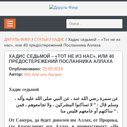
Найти:
/
/
/
Хадис седьмой – «Тот не из
ДАРУЛЬ-ФИКР
СТАТЬИ
ХАДИС
нас», или 40 предостережений Посланника Аллаха
ХАДИС СЕДЬМОЙ – «ТОТ НЕ ИЗ НАС», ИЛИ 40
ПРЕДОСТЕРЕЖЕНИЙ ПОСЛАННИКА АЛЛАХА
Опубликовано:
25.09.2019
Автор:
Абу Али аль-Аш'ари
Хадис седьмой
، عن سمرة رضي الله عنه ، عن النبي صلى الله عليه وآله
وسلم قال : ” لا تساكنوا المشركين ، ولا تجامعوهم ، فمن
ساكنهم أو جامعهم فليس منا
” .
От Самура, да будет доволен им Аллах, от Пророка,
(да благословит его Аллах и приветствует): «
Не