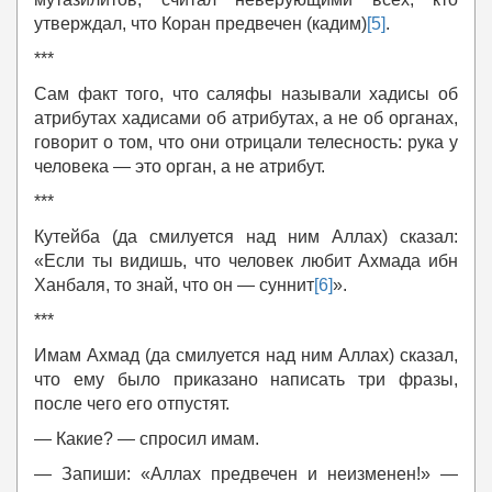
утверждал, что Коран предвечен (кадим)
[5]
.
***
Сам факт того, что саляфы называли хадисы об
атрибутах хадисами об атрибутах, а не об органах,
говорит о том, что они отрицали телесность: рука у
человека — это орган, а не атрибут.
***
Кутейба (да смилуется над ним Аллах) сказал:
«Если ты видишь, что человек любит Ахмада ибн
Ханбаля, то знай, что он — суннит
[6]
».
***
Имам Ахмад (да смилуется над ним Аллах) сказал,
что ему было приказано написать три фразы,
после чего его отпустят.
— Какие? — спросил имам.
— Запиши: «Аллах предвечен и неизменен!» —