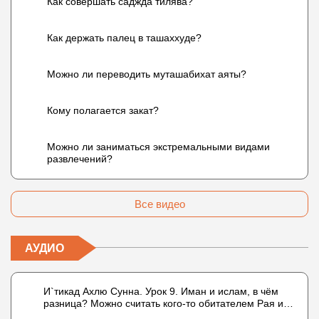
Как совершать саджда тилява?
Как держать палец в ташаххуде?
Можно ли переводить муташабихат аяты?
Кому полагается закат?
Можно ли заниматься экстремальными видами
развлечений?
Все видео
АУДИО
И`тикад Ахлю Сунна. Урок 9. Иман и ислам, в чём
разница? Можно считать кого-то обитателем Рая или
Ада?