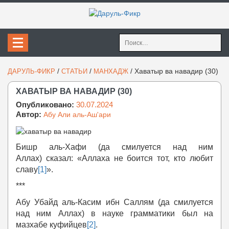
Найти:
/
/
/
Хаватыр ва навадир (30)
ДАРУЛЬ-ФИКР
СТАТЬИ
МАНХАДЖ
ХАВАТЫР ВА НАВАДИР (30)
Опубликовано:
30.07.2024
Автор:
Абу Али аль-Аш'ари
Бишр аль-Хафи (да смилуется над ним
Аллах) сказал: «Аллаха не боится тот, кто любит
славу
[1]
».
***
Абу Убайд аль-Касим ибн Саллям (да смилуется
над ним Аллах) в науке грамматики был на
мазхабе куфийцев
[2]
.