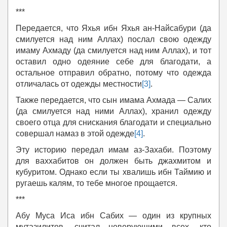
***
Передается, что Яхья ибн Яхья ан-Найсабури (да
смилуется над ним Аллах) послал свою одежду
имаму Ахмаду (да смилуется над ним Аллах), и тот
оставил одно одеяние себе для благодати, а
остальное отправил обратно, потому что одежда
отличалась от одежды местности
[3]
.
Также передается, что сын имама Ахмада — Салих
(да смилуется над ними Аллах), хранил одежду
своего отца для снискания благодати и специально
совершал намаз в этой одежде
[4]
.
Эту историю передал имам аз-Захаби. Поэтому
для ваххабитов он должен быть джахмитом и
кубуритом. Однако если ты хвалишь ибн Таймию и
ругаешь калям, то тебе многое прощается.
***
Абу Муса Иса ибн Сабих — один из крупных
мутазилитов, считал неверующими всех, кто