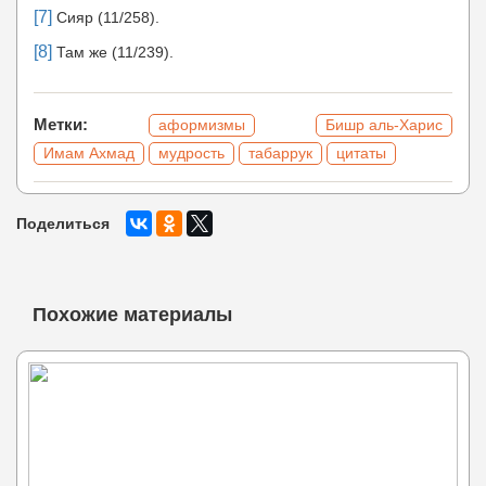
[7]
Сияр (11/258).
[8]
Там же (11/239).
Метки:
аформизмы
Бишр аль-Харис
Имам Ахмад
мудрость
табаррук
цитаты
Поделиться
Похожие материалы