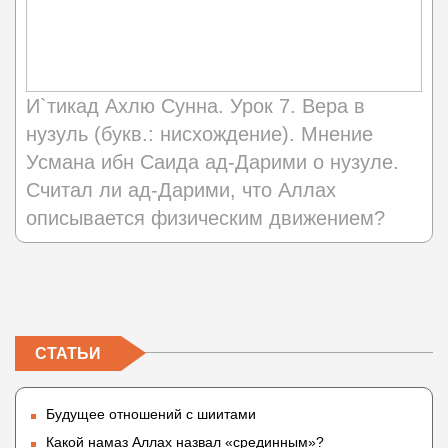
И`тикад Ахлю Сунна. Урок 7. Вера в
нузуль (букв.: нисхождение). Мнение
Усмана ибн Саида ад-Дарими о нузуле.
Считал ли ад-Дарими, что Аллах
описывается физическим движением?
СТАТЬИ
Будущее отношений с шиитами
Какой намаз Аллах назвал «срединным»?