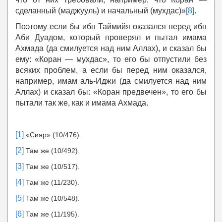
сделанный (маджууль) и начальный (мухдас)»
[8]
.
Поэтому если бы ибн Таймийя оказался перед ибн
Аби Дуадом, который проверял и пытал имама
Ахмада (да смилуется над ним Аллах), и сказал бы
ему: «Коран — мухдас», то его бы отпустили без
всяких проблем, а если бы перед ним оказался,
например, имам аль-Иджи (да смилуется над ним
Аллах) и сказал бы: «Коран предвечен», то его бы
пытали так же, как и имама Ахмада.
[1]
«Сияр» (10/476).
[2]
Там же (10/492).
[3]
Там же (10/517).
[4]
Там же (11/230).
[5]
Там же (10/548).
[6]
Там же (11/195).