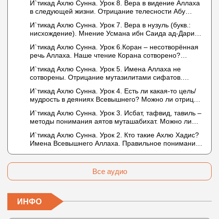
И`тикад Ахлю Сунна. Урок 8. Вера в видение Аллаха
в следующей жизни. Отрицание телесности Абу
Бакром аль-Исмаили. Отрицание телесности в книге
И`тикад Ахлю Сунна. Урок 7. Вера в нузуль (букв.:
Усмана ибн Саида ад-Дарими. Иман – это слова,
нисхождение). Мнение Усмана ибн Саида ад-Дарими
дела и познание
о нузуле. Считал ли ад-Дарими, что Аллах
И`тикад Ахлю Сунна. Урок 6.Коран – несотворённая
описывается физическим движением?
речь Аллаха. Наше чтение Корана сотворено?
Предопределение судьбы
И`тикад Ахлю Сунна. Урок 5. Имена Аллаха не
сотворены. Отрицание мутазилитами сифатов.
Описание Аллаха сифатом «вадж» (букв.: лик)
И`тикад Ахлю Сунна. Урок 4. Есть ли какая-то цель/
мудрость в деяниях Всевышнего? Можно ли отрицать
в отношении Аллаха недостатки, отрицание которых
И`тикад Ахлю Сунна. Урок 3. Исбат, тафвид, тавиль –
не пришло в Коране и Сунне? Концепция ибн
методы понимания аятов муташабихат. Можно ли
Таймийи
переводить сифаты аль-хабария на русский язык?
И`тикад Ахлю Сунна. Урок 2. Кто такие Ахлю Хадис?
Что означает утверждение сифата «биля кейфа»
Имена Всевышнего Аллаха. Правильное понимание
(без образа)?
Атрибутов Всевышнего Аллаха
Все аудио
ИНФО