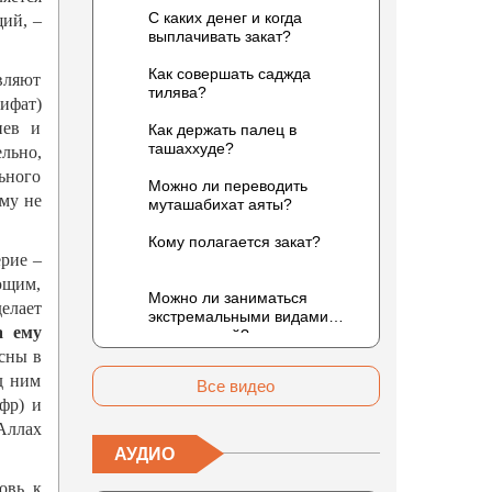
С каких денег и когда
ий, –
выплачивать закат?
Как совершать саджда
вляют
тилява?
сифат)
иев и
Как держать палец в
ташаххуде?
льно,
ьного
Можно ли переводить
ему не
муташабихат аяты?
Кому полагается закат?
ерие –
ющим,
Можно ли заниматься
делает
экстремальными видами
а ему
развлечений?
асны в
д ним
Все видео
фр) и
Аллах
АУДИО
овь к