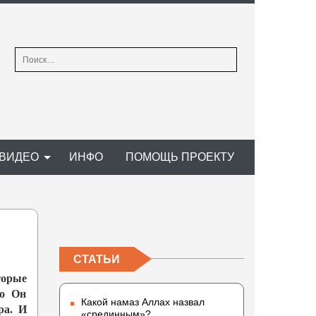
Найти:
ВИДЕО
ИНФО
ПОМОЩЬ ПРОЕКТУ
СТАТЬИ
торые
то Он
Какой намаз Аллах назвал
ра. И
«срединным»?