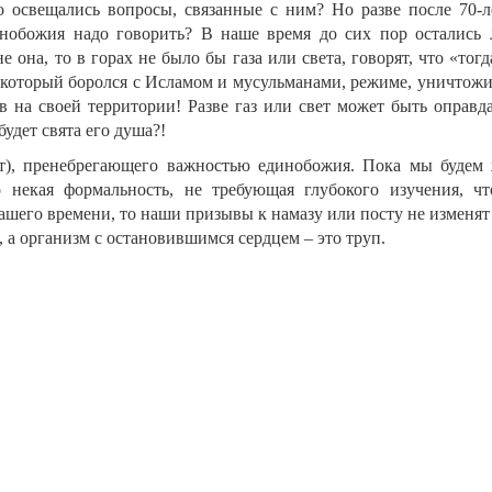
 освещались вопросы, связанные с ним? Но разве после 70-л
нобожия надо говорить? В наше время до сих пор остались 
 она, то в горах не было бы газа или света, говорят, что «тог
, который боролся с Исламом и мусульманами, режиме, уничтож
в на своей территории! Разве газ или свет может быть оправд
удет свята его душа?!
т), пренебрегающего важностью единобожия. Пока мы будем 
о некая формальность, не требующая глубокого изучения, чт
 нашего времени, то наши призывы к намазу или посту не изменя
, а организм с остановившимся сердцем – это труп.