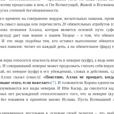
всеми процессами в нем, и Он Всемогущий, Живой и Всезнающ
ругих степеней богобоязненности.
ого времени на совершение вирдов, желательных намазов, проя
ить смысл шахады или перечислить 20 обязательных атрибутов (
ова познания Аллаха, которая является основой пути суф
ухид) дает нам знание о нашем Творце – о том, что обязате
 И эти люди подобны тем, кто оставил выполнение обязател
ных намазов: читает их каждый день, а на обязательное (фард) 
 веры относится опасность впасть в неверие (куфр), а ведь нев
. И совершивший неверие может продолжать считать себя веру
ай, но неверие (куфр) в его убеждениях, словах и действиях, с
Аллах сказал (смысл):
«Поистине, Аллах не прощает, когд
ньше этого, если пожелает»
[7]
. И толкователи Корана единогл
разумеваются все виды неверия. И Ибн Касир, да смилуется на
ных нет расхождений относительного того, что за неверие (ку
 без покаяния и принятия заново Ислама. Пусть Всевышний 
 современных мусульман к основам своей религии – это люб