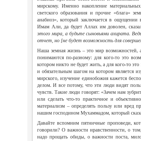
мирскому. Именно накопление материальных
светского образования и прочие «блага» зе
анабиоз», который заключается в ощущении 
Имам Али, да будет Аллах им доволен, сказал
этого мира, а будьте сыновьями ахирата. Вед
отчет, но [не будет возможность для соверше
Наша земная жизнь – это мир возможностей, 
понимаются по-разному: для кого-то это во
котором никто не будет жить, а для кого-то э
и обязательным шагом на котором является и
мирского, изучение единобожия кажется бесп
делом. И все потому, что эти люди видят пол
чувств. Такие люди говорят: «Зачем нам зубр
или сделать что-то практичное и объективн
материализм – определять пользу или вред п
нашим господином Мухаммадом, который сказа
Давайте вспомним пятничные проповеди, кот
говорили? О важности нравственности, о том
надо прощать обиды, о важности поста, мил