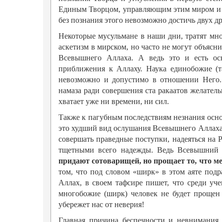
Единым Творцом, управляющим этим миром и 
без познания этого невозможно достичь двух д
Некоторые мусульмане в наши дни, тратят мн
аскетизм в мирском, но часто не могут объясн
Всевышнего Аллаха. А ведь это и есть осн
приближения к Аллаху. Наука единобожие (та
невозможно и допустимо в отношении Него.
намаза ради совершения ста ракаатов желатель
хватает уже ни времени, ни сил.
Также к пагубным последствиям незнания основ
это худший вид ослушания Всевышнего Аллаха
совершать праведные поступки, надеяться на Р
тщетными всего надежды. Ведь Всевышний 
придают сотоварищей, но прощает то, что ме
том, что под словом «ширк» в этом аяте под
Аллах, в своем тафсире пишет, что среди уче
многобожие (ширк) человек не будет прощен
убережет нас от неверия!
Главная причина беспечности и невнимания