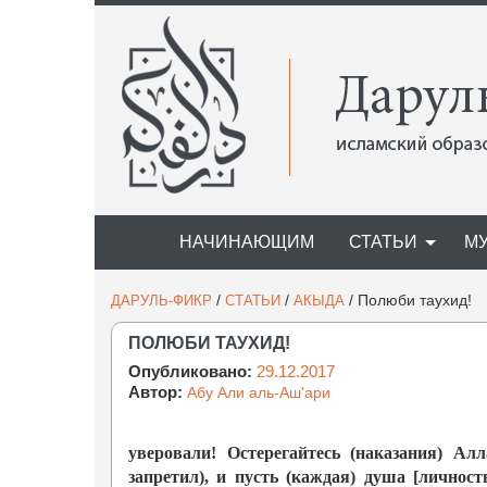
НАЧИНАЮЩИМ
СТАТЬИ
М
/
/
/
Полюби таухид!
ДАРУЛЬ-ФИКР
СТАТЬИ
АКЫДА
ПОЛЮБИ ТАУХИД!
Опубликовано:
29.12.2017
Автор:
Абу Али аль-Аш'ари
уверовали! Остерегайтесь (наказания) Ал
запретил), и пусть (каждая) душа [личност