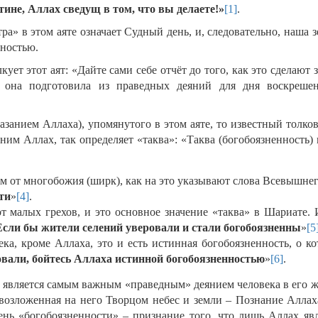
стине, Аллах сведущ в том, что вы делаете!»
[1]
.
ра» в этом аяте означает Судный день, и, следовательно, наша 
чностью.
кует этот аят: «Дайте сами себе отчёт до того, как это сделают з
 она подготовила из праведных деяний для дня воскреше
казанием Аллаха), упомянутого в этом аяте, то известный толко
 ним Аллах, так определяет «таква»: «Таква (богобоязненность)
м от многобожия (ширк), как на это указывают слова Всевышнег
ти
»
[4]
.
от малых грехов, и это основное значение «таква» в Шариате. 
Если бы жители селений уверовали и стали богобоязненны
»
[5
ека, кроме Аллаха, это и есть истинная богобоязненность, о к
овали, бойтесь Аллаха истинной богобоязненностью
»
[6]
.
 является самым важным «праведным» деянием человека в его ж
, возложенная на него Творцом небес и земли – Познание Аллах
ень «богобоязненности» – признание того, что лишь Аллах явл