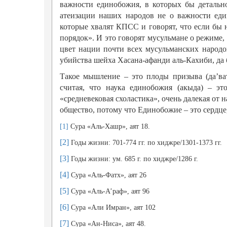
важности единобожия, в которых бы детально
атеизации наших народов не о важности еди
которые хвалят КПСС и говорят, что если бы не
порядок». И это говорят мусульмане о режиме
цвет нации почти всех мусульманских народо
убийства шейха Хасана-афанди аль-Кахиби, да б
Такое мышление – это плоды призыва (да’ва
считая, что наука единобожия (акыда) – эт
«средневековая схоластика», очень далекая от
общество, потому что Единобожие – это сердце
[1]
Сура «Аль-Хашр», аят 18.
[2]
Годы жизни: 701-774 гг. по хиджре/1301-1373 гг.
[3]
Годы жизни: ум. 685 г. по хиджре/1286 г.
[4]
Сура «Аль-Фатх», аят 26
[5]
Сура «Аль-А’раф», аят 96
[6]
Сура «Али Имран», аят 102
[7]
Сура «Ан-Ниса», аят 48.