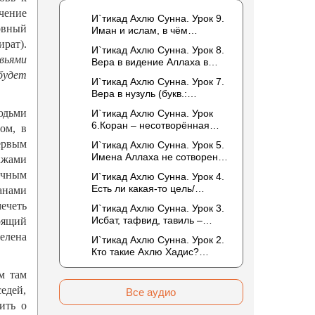
чение
И`тикад Ахлю Сунна. Урок 9.
овный
Иман и ислам, в чём
разница? Можно считать кого-
рат).
И`тикад Ахлю Сунна. Урок 8.
то обитателем Рая или Ада?
вьями
Вера в видение Аллаха в
следующей жизни.
будет
И`тикад Ахлю Сунна. Урок 7.
Отрицание телесности Абу
Вера в нузуль (букв.:
Бакром аль-Исмаили.
нисхождение). Мнение
Отрицание телесности в
юдьми
И`тикад Ахлю Сунна. Урок
Усмана ибн Саида ад-Дарими
книге Усмана ибн Саида ад-
6.Коран – несотворённая
ом, в
о нузуле. Считал ли ад-
Дарими. Иман – это слова,
речь Аллаха. Наше чтение
Дарими, что Аллах
первым
И`тикад Ахлю Сунна. Урок 5.
дела и познание
Корана сотворено?
описывается физическим
Имена Аллаха не сотворены.
ажами
Предопределение судьбы
движением?
Отрицание мутазилитами
ичным
И`тикад Ахлю Сунна. Урок 4.
сифатов. Описание Аллаха
Есть ли какая-то цель/
анами
сифатом «вадж» (букв.: лик)
мудрость в деяниях
ечеть
И`тикад Ахлю Сунна. Урок 3.
Всевышнего? Можно ли
Исбат, тафвид, тавиль –
оящий
отрицать в отношении Аллаха
методы понимания аятов
елена
недостатки, отрицание
И`тикад Ахлю Сунна. Урок 2.
муташабихат. Можно ли
которых не пришло в Коране
Кто такие Ахлю Хадис?
переводить сифаты аль-
и Сунне? Концепция ибн
Имена Всевышнего Аллаха.
хабария на русский язык? Что
Таймийи
м там
Правильное понимание
означает утверждение
Атрибутов Всевышнего
едей,
сифата «биля кейфа» (без
Все аудио
Аллаха
образа)?
ить о