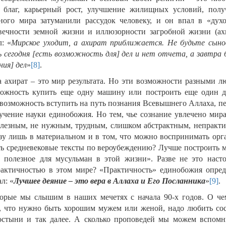
 благ, карьерный рост, улучшение жилищных условий, полу
много мира затуманили рассудок человеку, и он впал в «дух
вечности земной жизни и иллюзорности загробной жизни (ахи
: «
Мирское уходит, а ахират приближается. Не будьте сыно
ь сегодня [есть возможность для] дел и нет отчета, а завтра 
ния] дел
»
[8]
.
а ахират – это мир результата. Но эти возможности разными л
зможность купить еще одну машину или построить еще один д
то возможность вступить на путь познания Всевышнего Аллаха, 
зучение науки единобожия. Но тем, чье сознание увлечено мир
олезным, не нужным, трудным, слишком абстрактным, непракт
ьзу лишь в материальном и в том, что можно воспринимать орг
ить средневековые тексты по вероубеждению? Лучше построить м
о полезное для мусульман в этой жизни». Разве не это наст
рактичностью в этом мире? «Практичность» единобожия опред
л: «
Лучшее деяние – это вера в Аллаха и Его Посланника
»
[9]
.
орые мы слышим в наших мечетях с начала 90-х годов. О че
, что нужно быть хорошим мужем или женой, надо любить сос
остыни и так далее. А сколько проповедей мы можем вспомн