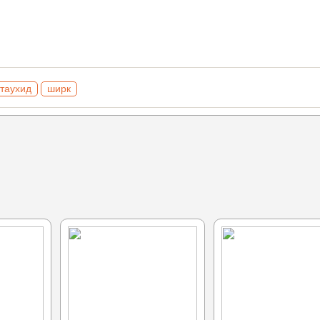
таухид
ширк