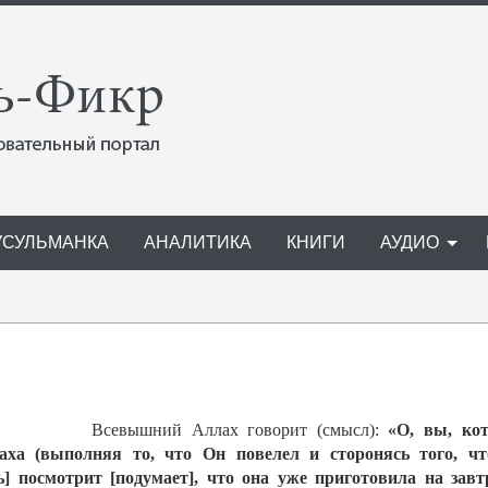
УСУЛЬМАНКА
АНАЛИТИКА
КНИГИ
АУДИО
Всевышний Аллах говорит (смысл):
«О, вы, ко
лаха (выполняя то, что Он повелел и сторонясь того, ч
ь] посмотрит [подумает], что она уже приготовила на завт