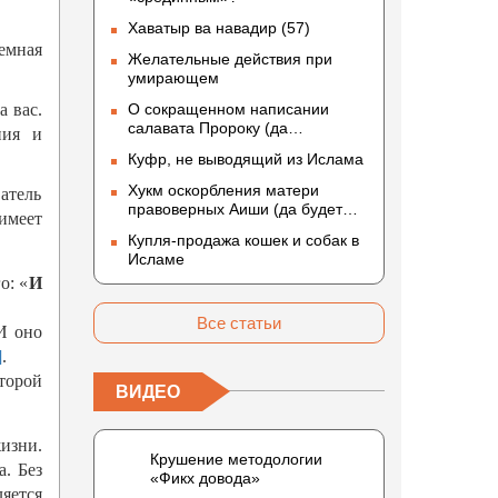
Хаватыр ва навадир (57)
земная
Желательные действия при
умирающем
а вас.
О сокращенном написании
салавата Пророку (да
ния и
благословит его Аллах и
Куфр, не выводящий из Ислама
приветствует)
Хукм оскорбления матери
ватель
правоверных Аиши (да будет
 имеет
доволен ею Аллах)
Купля-продажа кошек и собак в
Исламе
о: «
И
Все статьи
И оно
]
.
оторой
ВИДЕО
изни.
Крушение методологии
а. Без
«Фикх довода»
яется