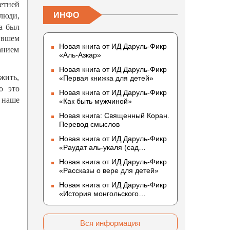
етней
ИНФО
люди,
да был
ившем
Новая книга от ИД Даруль-Фикр
анием
«Аль-Азкар»
Новая книга от ИД Даруль-Фикр
жить,
«Первая книжка для детей»
о это
Новая книга от ИД Даруль-Фикр
т наше
«Как быть мужчиной»
Новая книга: Священный Коран.
Перевод смыслов
Новая книга от ИД Даруль-Фикр
«Раудат аль-укаля (cад
благоразумных и услада
Новая книга от ИД Даруль-Фикр
благородных)»
«Рассказы о вере для детей»
Новая книга от ИД Даруль-Фикр
«История монгольского
нашествия»
Вся информация