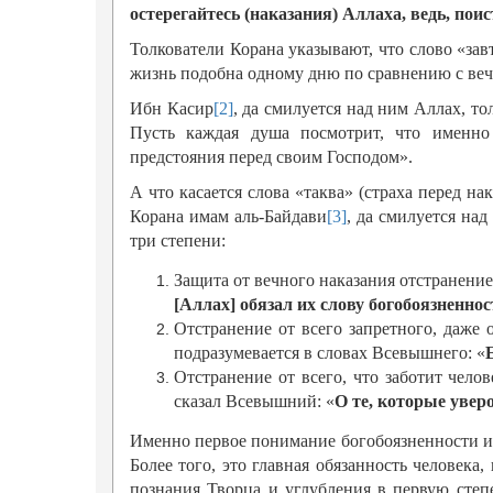
остерегайтесь (наказания) Аллаха, ведь, пои
Толкователи Корана указывают, что слово «завт
жизнь подобна одному дню по сравнению с ве
Ибн Касир
[2]
, да смилуется над ним Аллах, тол
Пусть каждая душа посмотрит, что именно
предстояния перед своим Господом».
А что касается слова «таква» (страха перед на
Корана имам аль-Байдави
[3]
, да смилуется над
три степени:
Защита от вечного наказания отстранение
[Аллах] обязал их слову богобоязненнос
Отстранение от всего запретного, даже 
подразумевается в словах Всевышнего: «
Отстранение от всего, что заботит челов
сказал Всевышний: «
О те, которые увер
Именно первое понимание богобоязненности и
Более того, это главная обязанность человека
познания Творца и углубления в первую степ