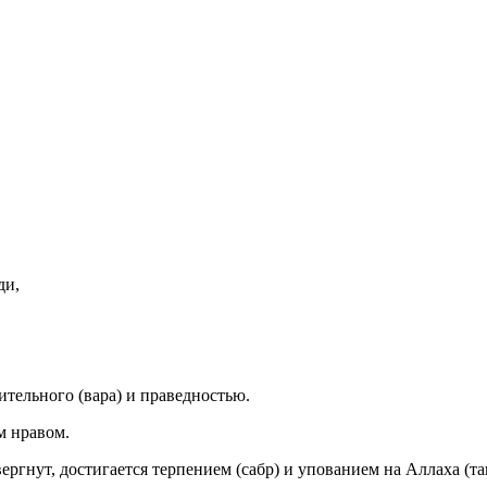
ди,
ительного (вара) и праведностью.
м нравом.
ергнут, достигается терпением (сабр) и упованием на Аллаха (та