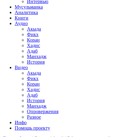
Интервью
Мусульманка
Аналитика
Книги
Аудио
Акыда
Фикх
Коран
Хадис
Адаб
Манхадж
История
Видео
Акыда
Фикх
Коран
Хадис
Адаб
История
Манхадж
Опровержения
Разное
Инфо
Помощь проекту