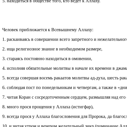
5. находиться в обществе того, кто ведет к Аллаху.
Человек приближается к Всевышнему Аллаху:
1. раскаиваясь в совершении всего запретного и нежелательног
2. ища религиозное знание в необходимом размере,
3. стараясь постоянно находиться в омовении,
4. исполняя обязательные молитвы в начале их времени в джама
5. всегда совершая восемь ракаатов молитвы ад-духа, шесть р
6. соблюдая пост по понедельникам и четвергам, а также в «д
7. читая Коран с сосредоточенным сердцем, размышляя над его
8. много прося прощения у Аллаха (истигфар),
9. всегда прося у Аллаха благословения для Пророка, да благосл
10. и читая утром и вечером желательный зикр (поминание Алл