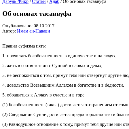
Даруль-Фикр
/
Статьи
/
Адаб
/
Об основах тасаввуфа
Об основах тасаввуфа
Опубликовано:
08.10.2017
Автор:
Имам ан-Навави
Правил суфизма пять:
1.
проявлять богобоязненность в одиночестве и на людях,
2. жить в соответствии с Сунной в словах и делах,
3. не беспокоиться о том, примут тебя или отвергнут другие лю
4. довольство Всевышним Аллахом в богатстве и в бедности,
5. обращаться к Аллаху в счастье и в горе.
(1) Богобоязненность (таква) достигается отстранением от сомн
(2) Следование Сунне достигается предосторожностью и благи
(3) Равнодушное отношение к тому, примут тебя другие или отв