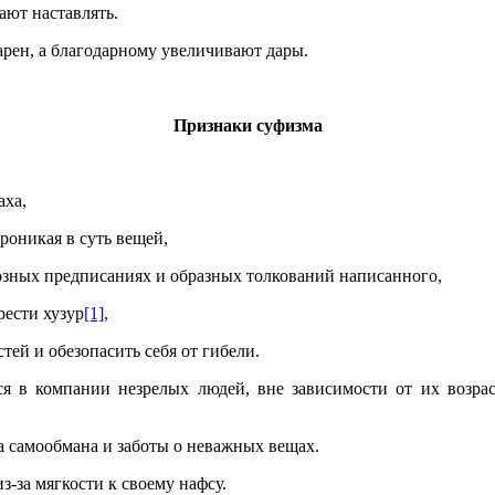
ают наставлять.
одарен, а благодарному увеличивают дары.
Признаки суфизма
аха,
проникая в суть вещей,
иозных предписаниях и образных толкований написанного,
рести хузур
[1]
,
стей и обезопасить себя от гибели.
ься в компании незрелых людей, вне зависимости от их возрас
за самообмана и заботы о неважных вещах.
з-за мягкости к своему нафсу.