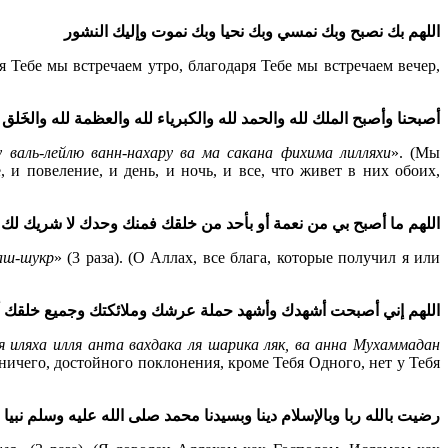
اللهم بك نصبح وبك نمسي وبك نحيا وبك نموت وإليك النشور
я Тебе мы встречаем утро, благодаря Тебе мы встречаем вечер,
أصبحنا وأصبح الملك لله والحمد لله والكبرياء لله والعظمة لله والخَلق و
ру валь-лейлю ванн-нахару ва ма сакана фихима лилляхи
». (Мы
, и повеление, и день, и ночь, и все, что живет в них обоих,
اللهم ما أصبح بي من نعمة أو بأحد من خلقك فمنك وحدك لا شريك لك 
каш-шукр
» (3 раза). (О Аллах, все блага, которые получил я или
اللهم إني أصبحت أشهدك وأشهد حملة عرشك وملائكتك وجميع خلقك أن
 иляха илля анта вахдака ля шарика ляк, ва анна Мухаммадан
 ничего, достойного поклонения, кроме Тебя Одного, нет у Тебя
رضيت بالله ربا وبالإسلام دينا وبسيدنا محمد صلى الله عليه وسلم نبيا 