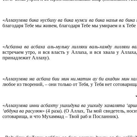
«
Аллахумма бика нусбиху ва бика нумси ва бика нахья ва бика
благодаря Тебе мы живем, благодаря Тебе мы умираем и к Тебе
«
Асбахна ва асбаха аль-мульку лилляхи валь-хамду лилляхи ва
встречаем утро, и вся власть у Аллаха, и вся хвала у Аллаха
принадлежит Аллаху).
«
Аллахумма ма асбаха бии мин ни.матин ау би ахадин мин хал
любое из творений, – они только от Тебя, у Тебя нет сотоварища
«
Аллахумма инни асбахту ушхидука ва ушхиду хамалята ‘арши
‘абдука ва расулюк
» (4 раза). (О Аллах, Ты мой свидетель, но
сотоварища, и что Мухаммад – Твой раб и Посланник).