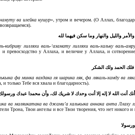
 намуту ва илейка нушур
», утром и вечером. (О Аллах, благодар
 возвращаемся).
الأمر والليل
والنهار وما سكن فيهما لله
ль-кибрияу лилляхи валь-‘азамату лилляхи валь-хальку валь-ам
, и превосходство у Аллаха, и величие у Аллаха, и сотворение
فلك الحمد
ولك الشكر
ькыка фа минка вахдака ля шарика ляк, фа лякаль-хамду ва ля
, и только Тебе вся хвала и благодарность).
ك أنت الله
لا إله إلا أنت وحدك لا شريك لك، وأن محمدا عبدك ورسولك
ка ва маляикатака ва джами’а халькыка аннака анта Ллаху ля
сители Трона, Твои ангелы и все Твои творения, что нет никого и
ورسولا