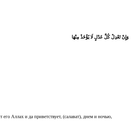
وَإِنْ تَعْدِلْ كُلَّ عَدْلٍ لَا يُؤْخَذْ مِنْهَا
 его Аллах и да приветствует, (салават), днем и ночью,