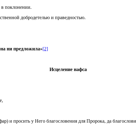
и в поклонении.
обственной добродетелью и праведностью.
 она ни предложила»
[2]
Исцеление нафса
е,
ар) и просить у Него благословения для Пророка, да благословит