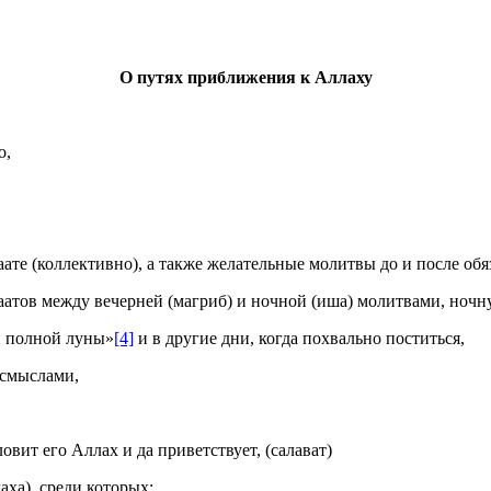
О путях приближения к Аллаху
о,
ате (коллективно), а также желательные молитвы до и после обя
акаатов между вечерней (магриб) и ночной (иша) молитвами, ноч
ни полной луны»
[4]
и в другие дни, когда похвально поститься,
 смыслами,
овит его Аллах и да приветствует, (салават)
аха), среди которых: