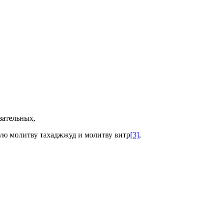
зательных,
ную молитву тахаджжуд и молитву витр
[3]
,