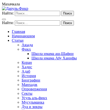
Махачкала
Найти:
Найти:
Главная
Начинающим
Статьи
Акыда
Фикх
Школа имама аш-Шафии
Школа имама Абу Ханифы
Коран
Хадис
Адаб
История
Биографии
Манхадж
Опровержения
Секты
Усуль аль-фикх
Мусульманка
Дуа и зикры