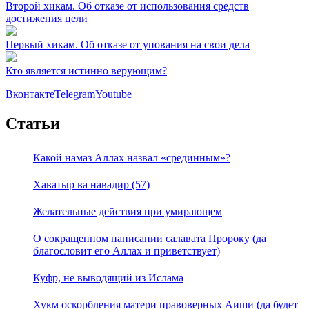
Второй хикам. Об отказе от использования средств
достижения цели
Первый хикам. Об отказе от упования на свои дела
Кто является истинно верующим?
Вконтакте
Telegram
Youtube
Статьи
Какой намаз Аллах назвал «срединным»?
Хаватыр ва навадир (57)
Желательные действия при умирающем
О сокращенном написании салавата Пророку (да
благословит его Аллах и приветствует)
Куфр, не выводящий из Ислама
Хукм оскорбления матери правоверных Аиши (да будет