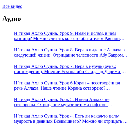
Все видео
Аудио
И`тикад Ахлю Сунна. Урок 9. Иман и ислам, в чём
разница? Можно считать кого-то обитателем Рая или
Ада?
И`тикад Ахлю Сунна. Урок 8. Вера в видение Аллаха в
следующей жизни. Отрицание телесности Абу Бакром
аль-Исмаили. Отрицание телесности в книге Усмана
ибн Саида ад-Дарими. Иман – это слова, дела и
И`тикад Ахлю Сунна. Урок 7. Вера в нузуль (букв.:
познание
нисхождение). Мнение Усмана ибн Саида ад-Дарими о
нузуле. Считал ли ад-Дарими, что Аллах описывается
физическим движением?
И`тикад Ахлю Сунна. Урок 6.Коран – несотворённая
речь Аллаха. Наше чтение Корана сотворено?
Предопределение судьбы
И`тикад Ахлю Сунна. Урок 5. Имена Аллаха не
сотворены. Отрицание мутазилитами сифатов.
Описание Аллаха сифатом «вадж» (букв.: лик)
И`тикад Ахлю Сунна. Урок 4. Есть ли какая-то цель/
мудрость в деяниях Всевышнего? Можно ли отрицать в
отношении Аллаха недостатки, отрицание которых не