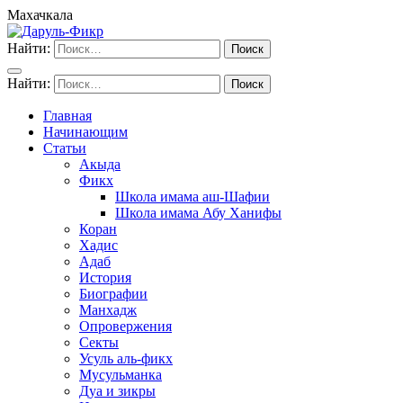
Махачкала
Найти:
Найти:
Главная
Начинающим
Статьи
Акыда
Фикх
Школа имама аш-Шафии
Школа имама Абу Ханифы
Коран
Хадис
Адаб
История
Биографии
Манхадж
Опровержения
Секты
Усуль аль-фикх
Мусульманка
Дуа и зикры