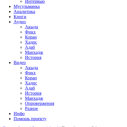
Интервью
Мусульманка
Аналитика
Книги
Аудио
Акыда
Фикх
Коран
Хадис
Адаб
Манхадж
История
Видео
Акыда
Фикх
Коран
Хадис
Адаб
История
Манхадж
Опровержения
Разное
Инфо
Помощь проекту