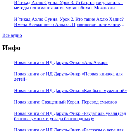
пришло в Коране и Сунне? Концепция ибн Таймийи
И`тикад Ахлю Сунна. Урок 3. Исбат, тафвид, тавиль –
методы понимания аятов муташабихат. Можно ли
переводить сифаты аль-хабария на русский язык? Что
означает утверждение сифата «биля кейфа» (без образа)?
И`тикад Ахлю Сунна. Урок 2. Кто такие Ахлю Хадис?
Имена Всевышнего Аллаха. Правильное понимание
Атрибутов Всевышнего Аллаха
Все аудио
Инфо
Новая книга от ИД Даруль-Фикр «Аль-Азкар»
Новая книга от ИД Даруль-Фикр «Первая книжка для
детей»
Новая книга от ИД Даруль-Фикр «Как быть мужчиной»
Новая книга: Священный Коран. Перевод смыслов
Новая книга от ИД Даруль-Фикр «Раудат аль-укаля (cад
благоразумных и услада благородных)»
Новая книга от ИД Даруль-Фикр «Рассказы о вере для