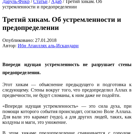
Даруль-Фикр
/
Статьи
/
Адаб
/
Третий хикам. Об
устремленности и предопределении
Третий хикам. Об устремленности и
предопределении
Опубликовано:
27.01.2018
Автор:
Ибн Атаиллях аль-Искандари
Впереди идущая устремленность не разрушает стены
предопределения.
Этот хикам — объяснение предыдущего и подготовка к
следующему. Стены вокруг того, что предопределил Аллах в
предвечности, не будут сломаны, к ним даже не подойти.
«Впереди идущая устремленность» — это сила духа, при
помощи которого события происходят, согласно Воле Аллаха.
Для вали это карамат (чудо), а для других людей, таких, как
колдуны и маги, это унижение.
В этом хикаме предопределение сравнивается с городом,