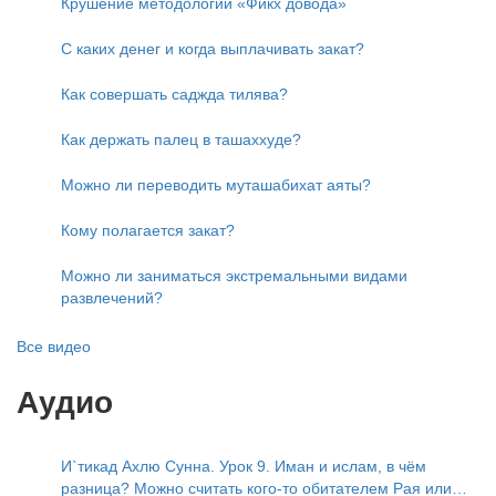
Крушение методологии «Фикх довода»
С каких денег и когда выплачивать закат?
Как совершать саджда тилява?
Как держать палец в ташаххуде?
Можно ли переводить муташабихат аяты?
Кому полагается закат?
Можно ли заниматься экстремальными видами
развлечений?
Все видео
Аудио
И`тикад Ахлю Сунна. Урок 9. Иман и ислам, в чём
разница? Можно считать кого-то обитателем Рая или