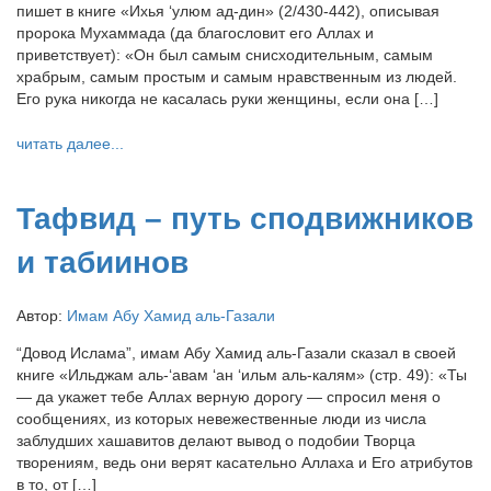
пишет в книге «Ихья ‘улюм ад-дин» (2/430-442), описывая
пророка Мухаммада (да благословит его Аллах и
приветствует): «Он был самым снисходительным, самым
храбрым, самым простым и самым нравственным из людей.
Его рука никогда не касалась руки женщины, если она […]
читать далее...
Тафвид – путь сподвижников
и табиинов
Автор:
Имам Абу Хамид аль-Газали
“Довод Ислама”, имам Абу Хамид аль-Газали сказал в своей
книге «Ильджам аль-‘авам ‘ан ‘ильм аль-калям» (стр. 49): «Ты
— да укажет тебе Аллах верную дорогу — спросил меня о
сообщениях, из которых невежественные люди из числа
заблудших хашавитов делают вывод о подобии Творца
творениям, ведь они верят касательно Аллаха и Его атрибутов
в то, от […]