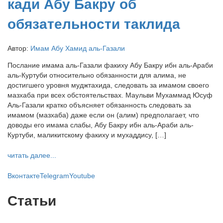
кади Абу Бакру об
обязательности таклида
Автор:
Имам Абу Хамид аль-Газали
Послание имама аль-Газали факиху Абу Бакру ибн аль-Араби
аль-Куртуби относительно обязанности для алима, не
достигшего уровня муджтахида, следовать за имамом своего
мазхаба при всех обстоятельствах. Маульви Мухаммад Юсуф
Аль-Газали кратко объясняет обязанность следовать за
имамом (мазхаба) даже если он (алим) предполагает, что
доводы его имама слабы, Абу Бакру ибн аль-Араби аль-
Куртуби, маликитскому факиху и мухаддису, […]
читать далее...
Вконтакте
Telegram
Youtube
Статьи