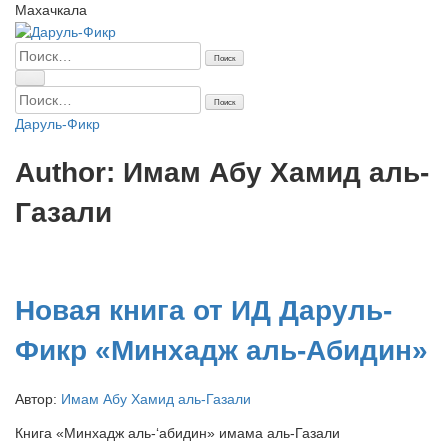
Махачкала
Найти:
Найти:
Даруль-Фикр
Author: Имам Абу Хамид аль-
Газали
Новая книга от ИД Даруль-
Фикр «Минхадж аль-Абидин»
Автор:
Имам Абу Хамид аль-Газали
Книга «Минхадж аль-‘абидин» имама аль-Газали