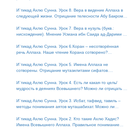
Ада?
И`тикад Ахлю Сунна. Урок 8. Вера в видение Аллаха в
следующей жизни. Отрицание телесности Абу Бакром
аль-Исмаили. Отрицание телесности в книге Усмана ибн
Саида ад-Дарими. Иман – это слова, дела и познание
И`тикад Ахлю Сунна. Урок 7. Вера в нузуль (букв.:
нисхождение). Мнение Усмана ибн Саида ад-Дарими о
нузуле. Считал ли ад-Дарими, что Аллах описывается
физическим движением?
И`тикад Ахлю Сунна. Урок 6.Коран – несотворённая
речь Аллаха. Наше чтение Корана сотворено?
Предопределение судьбы
И`тикад Ахлю Сунна. Урок 5. Имена Аллаха не
сотворены. Отрицание мутазилитами сифатов.
Описание Аллаха сифатом «вадж» (букв.: лик)
И`тикад Ахлю Сунна. Урок 4. Есть ли какая-то цель/
мудрость в деяниях Всевышнего? Можно ли отрицать в
отношении Аллаха недостатки, отрицание которых не
пришло в Коране и Сунне? Концепция ибн Таймийи
И`тикад Ахлю Сунна. Урок 3. Исбат, тафвид, тавиль –
методы понимания аятов муташабихат. Можно ли
переводить сифаты аль-хабария на русский язык? Что
означает утверждение сифата «биля кейфа» (без
И`тикад Ахлю Сунна. Урок 2. Кто такие Ахлю Хадис?
образа)?
Имена Всевышнего Аллаха. Правильное понимание
Атрибутов Всевышнего Аллаха