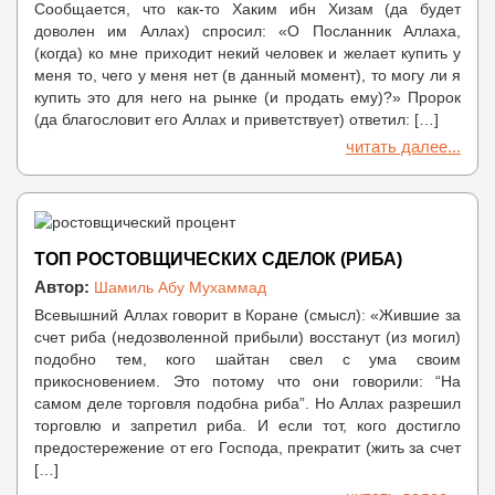
Сообщается, что как-то Хаким ибн Хизам (да будет
доволен им Аллах) спросил: «О Посланник Аллаха,
(когда) ко мне приходит некий человек и желает купить у
меня то, чего у меня нет (в данный момент), то могу ли я
купить это для него на рынке (и продать ему)?» Пророк
(да благословит его Аллах и приветствует) ответил: […]
читать далее...
ТОП РОСТОВЩИЧЕСКИХ СДЕЛОК (РИБА)
Автор:
Шамиль Абу Мухаммад
Всевышний Аллах говорит в Коране (смысл): «Жившие за
счет риба (недозволенной прибыли) восстанут (из могил)
подобно тем, кого шайтан свел с ума своим
прикосновением. Это потому что они говорили: “На
самом деле торговля подобна риба”. Но Аллах разрешил
торговлю и запретил риба. И если тот, кого достигло
предостережение от его Господа, прекратит (жить за счет
[…]