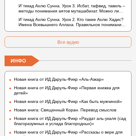
в отношении Аллаха недостатки, отрицание которых
И`тикад Ахлю Сунна. Урок 3. Исбат, тафвид, тавиль –
не пришло в Коране и Сунне? Концепция ибн
методы понимания аятов муташабихат. Можно ли
Таймийи
переводить сифаты аль-хабария на русский язык?
И`тикад Ахлю Сунна. Урок 2. Кто такие Ахлю Хадис?
Что означает утверждение сифата «биля кейфа»
Имена Всевышнего Аллаха. Правильное понимание
(без образа)?
Атрибутов Всевышнего Аллаха
Все аудио
ИНФО
Новая книга от ИД Даруль-Фикр «Аль-Азкар»
Новая книга от ИД Даруль-Фикр «Первая книжка для
детей»
Новая книга от ИД Даруль-Фикр «Как быть мужчиной»
Новая книга: Священный Коран. Перевод смыслов
Новая книга от ИД Даруль-Фикр «Раудат аль-укаля (cад
благоразумных и услада благородных)»
Новая книга от ИД Даруль-Фикр «Рассказы о вере для