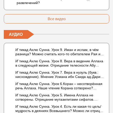
развлечений?
Все видео
АУДИО
И`тикад Ахлю Сунна. Урок 9. Иман и ислам, в чём
разница? Можно считать кого-то обитателем Рая или
Ада?
И`тикад Ахлю Сунна. Урок 8. Вера в видение Аллаха
в следующей жизни. Отрицание телесности Абу
Бакром аль-Исмаили. Отрицание телесности в книге
И`тикад Ахлю Сунна. Урок 7. Вера в нузуль (букв.:
Усмана ибн Саида ад-Дарими. Иман – это слова,
нисхождение). Мнение Усмана ибн Саида ад-Дарими
дела и познание
о нузуле. Считал ли ад-Дарими, что Аллах
И`тикад Ахлю Сунна. Урок 6.Коран – несотворённая
описывается физическим движением?
речь Аллаха. Наше чтение Корана сотворено?
Предопределение судьбы
И`тикад Ахлю Сунна. Урок 5. Имена Аллаха не
сотворены. Отрицание мутазилитами сифатов.
Описание Аллаха сифатом «вадж» (букв.: лик)
И`тикад Ахлю Сунна. Урок 4. Есть ли какая-то цель/
мудрость в деяниях Всевышнего? Можно ли отрицать