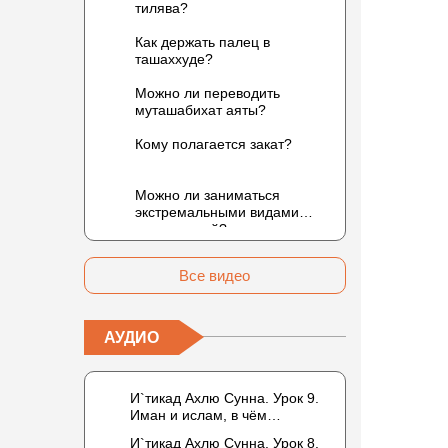
тилява?
Как держать палец в
ташаххуде?
Можно ли переводить
муташабихат аяты?
Кому полагается закат?
Можно ли заниматься
экстремальными видами
развлечений?
Все видео
АУДИО
И`тикад Ахлю Сунна. Урок 9.
Иман и ислам, в чём
разница? Можно считать кого-
И`тикад Ахлю Сунна. Урок 8.