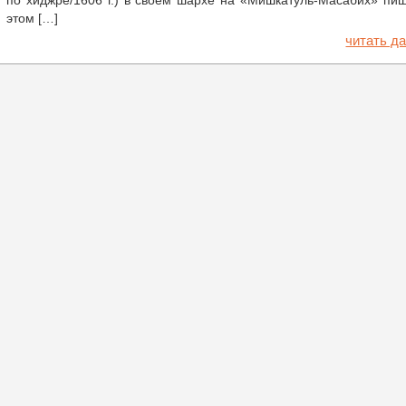
по хиджре/1606 г.) в своем шархе на «Мишкатуль-Масабих» пи
этом […]
читать да