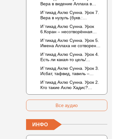
то обитателем Рая или Ада?
Вера в видение Аллаха в
следующей жизни.
И`тикад Ахлю Сунна. Урок 7.
Отрицание телесности Абу
Вера в нузуль (букв.:
Бакром аль-Исмаили.
нисхождение). Мнение
Отрицание телесности в
И`тикад Ахлю Сунна. Урок
Усмана ибн Саида ад-Дарими
книге Усмана ибн Саида ад-
6.Коран – несотворённая
о нузуле. Считал ли ад-
Дарими. Иман – это слова,
речь Аллаха. Наше чтение
Дарими, что Аллах
И`тикад Ахлю Сунна. Урок 5.
дела и познание
Корана сотворено?
описывается физическим
Имена Аллаха не сотворены.
Предопределение судьбы
движением?
Отрицание мутазилитами
И`тикад Ахлю Сунна. Урок 4.
сифатов. Описание Аллаха
Есть ли какая-то цель/
сифатом «вадж» (букв.: лик)
мудрость в деяниях
И`тикад Ахлю Сунна. Урок 3.
Всевышнего? Можно ли
Исбат, тафвид, тавиль –
отрицать в отношении Аллаха
методы понимания аятов
недостатки, отрицание
И`тикад Ахлю Сунна. Урок 2.
муташабихат. Можно ли
которых не пришло в Коране
Кто такие Ахлю Хадис?
переводить сифаты аль-
и Сунне? Концепция ибн
Имена Всевышнего Аллаха.
хабария на русский язык? Что
Таймийи
Правильное понимание
означает утверждение
Атрибутов Всевышнего
сифата «биля кейфа» (без
Все аудио
Аллаха
образа)?
ИНФО