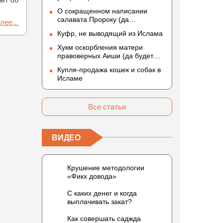
шет об
О сокращенном написании
салавата Пророку (да
лее...
благословит его Аллах и
Куфр, не выводящий из Ислама
приветствует)
Хукм оскорбления матери
правоверных Аиши (да будет
доволен ею Аллах)
Купля-продажа кошек и собак в
Исламе
Все статьи
ВИДЕО
Крушение методологии
«Фикх довода»
С каких денег и когда
выплачивать закат?
Как совершать саджда