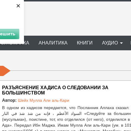
×
решить
УСУЛЬМАНКА
АНАЛИТИКА
КНИГИ
АУДИО
РАЗЪЯСНЕНИЕ ХАДИСА О СЛЕДОВАНИИ ЗА
БОЛЬШИНСТВОМ
Автор:
Шейх Мулла Али аль-Кари
В одном из хадисов передается, что Посланник Аллаха сказал: بعوا
السواد الأعظم ، فإنه من شذ شذ في النار «Следуйте за большинством
(мусульман), поистине, тот, кто отделился (от него), отделился в
Ада». Передал Ибн Маджа. Имам Мулла Али аль-Кари (ум. в 101