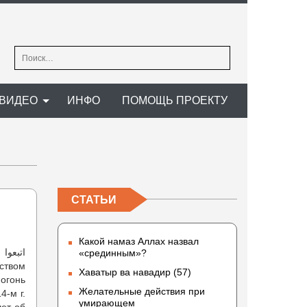
Найти:
ВИДЕО
ИНФО
ПОМОЩЬ ПРОЕКТУ
СТАТЬИ
Какой намаз Аллах назвал
ات
«срединным»?
Хаватыр ва навадир (57)
 огонь
Желательные действия при
4-м г.
умирающем